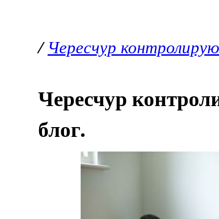
/
Чересчур контролирую 
Чересчур контрол
блог.