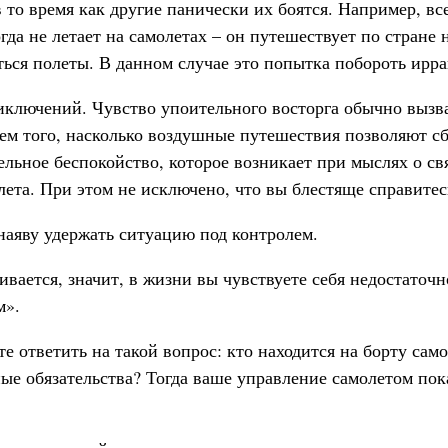
в то время как другие панически их боятся. Например, в
а не летает на самолетах – он путешествует по стране н
ться полеты. В данном случае это попытка побороть ирр
иключений. Чувство упоительного восторга обычно вызв
ем того, насколько воздушные путешествия позволяют сб
льное беспокойство, которое возникает при мыслях о с
лета. При этом не исключено, что вы блестяще справитес
 наяву удержать ситуацию под контролем.
ивается, значит, в жизни вы чувствуете себя недостаточн
м».
е ответить на такой вопрос: кто находится на борту сам
ые обязательства? Тогда ваше управление самолетом пок