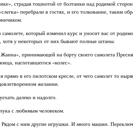
ике», страдая тошнотой от болтанки над родимой сторонк
«слегка» перебрали в гостях, и его толкование, таким об
ринчиком.
и самолете, который изменил курс и уносит вас от родим
, хотя у некоторых от них бывают полные штаны.
и Жанна», принимающей на борту своего самолета Пресня
юнца, наглотавшегося «колес».
прямо в его пилотском кресле, от чего самолет то ныряет
удовлетворенном желании.
уехать далеко и надолго.
злука с любимым человеком.
. Рядом с ним другие игрушки. И много машин. Переклю