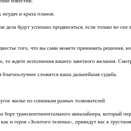
ение известий.
 неудач и краха планов.
аши дела будут успешно продвигаться, если только во сне
вестье того, что вы сами можете принимать решения, к
о, то ждите исполнения вашего заветного желания. Смотр
ем благополучнее сложится ваша дальнейшая судьба.
ругое жилье по сонникам разных толкователей
на борт трансконтинентального авиалайнера, который пе
 как и героя «Золотого теленка», приведут вас к грустно