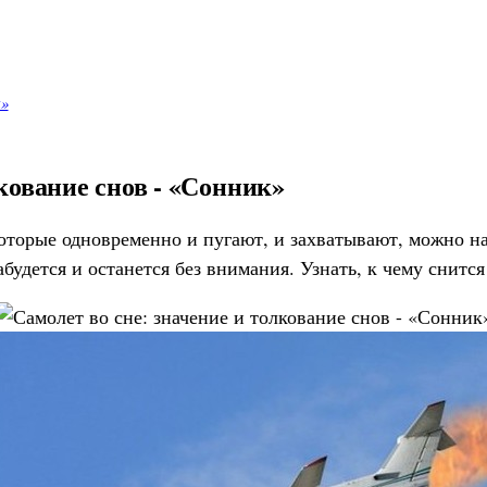
к»
лкование снов - «Сонник»
орые одновременно и пугают, и захватывают, можно наз
абудется и останется без внимания. Узнать, к чему снит