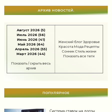
Отношения
(1595)
Наши дети
(1809)
АРХИВ НОВОСТЕЙ.
Карьера
(95)
Август 2026 (5)
Бизнес
(712)
Июль 2026 (56)
Июнь 2026 (41)
Рецепты
(494)
Женский блог
Здоровье
Май 2026 (64)
Красота
Мода
Рецепты
Апрель 2026 (55)
Шоппинг
(46)
Сонник
Стиль жизни
Март 2026 (44)
Показать все теги
Диеты
(1201)
Показать / скрыть весь
архив
Отдых
(108)
Здоровье
(1527)
Гороскоп
(55)
ПОПУЛЯРНОЕ
Тесты онлайн
(1457)
Дом
(296)
Система ставок на догон