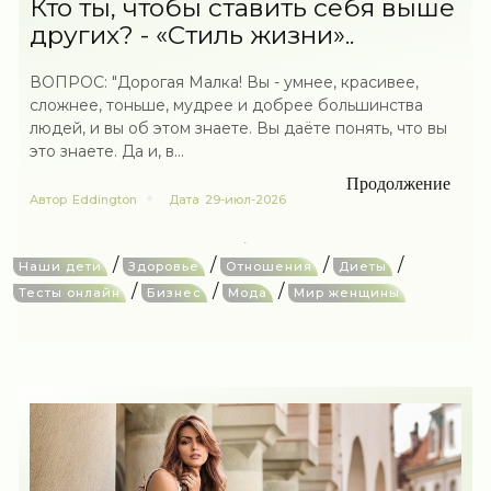
Кто ты, чтобы ставить себя выше
других? - «Стиль жизни»..
ВОПРОС: "Дорогая Малка! Вы - умнее, красивее,
сложнее, тоньше, мудрее и добрее большинства
людей, и вы об этом знаете. Вы даёте понять, что вы
это знаете. Да и, в...
Продолжение
Автор
Eddington
Дата
29-июл-2026
/
/
/
/
Наши дети
Здоровье
Отношения
Диеты
/
/
/
Тесты онлайн
Бизнес
Мода
Мир женщины