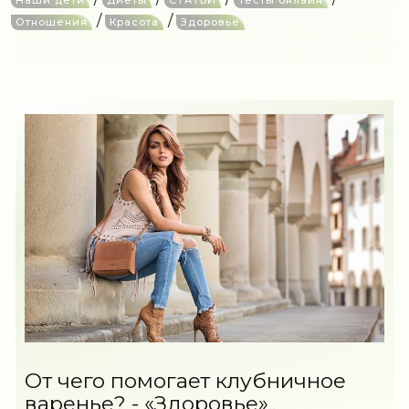
Наши дети
Диеты
СТАТЬИ
Тесты онлайн
/
/
Отношения
Красота
Здоровье
От чего помогает клубничное
варенье? - «Здоровье»..