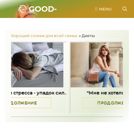
GOOD-
MENU
SONNIK.RU.
Хороший сонник для всей семьи.
» Диеты
л..
"Мне не хотелось жить" -..
Хорошие
ПРОДОЛЖЕНИЕ