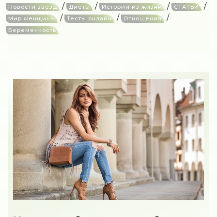
/
/
/
/
Новости звезд
Диеты
Истории из жизни
СТАТЬИ
/
/
/
Мир женщины
Тесты онлайн
Отношения
Беременность