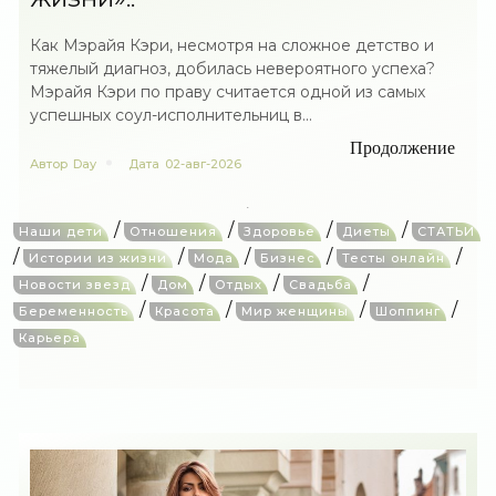
Как Мэрайя Кэри, несмотря на сложное детство и
тяжелый диагноз, добилась невероятного успеха?
Мэрайя Кэри по праву считается одной из самых
успешных соул-исполнительниц в...
Продолжение
Автор
Day
Дата
02-авг-2026
/
/
/
/
Наши дети
Отношения
Здоровье
Диеты
СТАТЬИ
/
/
/
/
/
Истории из жизни
Мода
Бизнес
Тесты онлайн
/
/
/
/
Новости звезд
Дом
Отдых
Свадьба
/
/
/
/
Беременность
Красота
Мир женщины
Шоппинг
Карьера