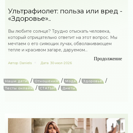
Ультрафиолет: польза или вред -
«Здоровье»..
Вы любите солнце? Трудно отыскать человека,
который отрицательно ответит на этот вопрос. Мы
мечтаем о его сияющих лучах, обволакивающем
тепле и красивом загаре, даруемом...
Продолжение
Автор
Daniels
Дата
30-июл-2026
/
/
/
/
Наши дети
Отношения
Мода
Здоровье
/
/
Тесты онлайн
СТАТЬИ
Диеты