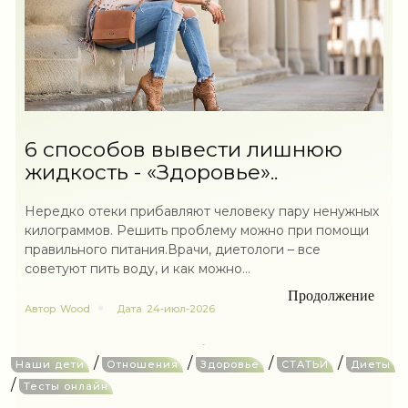
6 способов вывести лишнюю
жидкость - «Здоровье»..
Нередко отеки прибавляют человеку пару ненужных
килограммов. Решить проблему можно при помощи
правильного питания.Врачи, диетологи – все
советуют пить воду, и как можно...
Продолжение
Автор
Wood
Дата
24-июл-2026
/
/
/
/
Наши дети
Отношения
Здоровье
СТАТЬИ
Диеты
/
Тесты онлайн