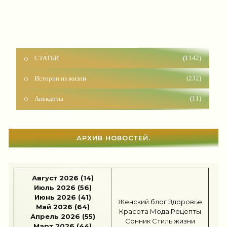
СТАТЬИ
(1142)
Истории из жизни
(232)
Анекдоты
(11)
Красота
(927)
Отношения
(1604)
АРХИВ НОВОСТЕЙ.
Наши дети
(1818)
Карьера
(96)
Август 2026 (14)
Бизнес
(717)
Июль 2026 (56)
Июнь 2026 (41)
Женский блог
Здоровье
Рецепты
(495)
Май 2026 (64)
Красота
Мода
Рецепты
Апрель 2026 (55)
Сонник
Стиль жизни
Шоппинг
(47)
Март 2026 (44)