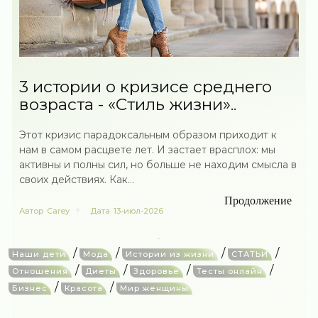
3 истории о кризисе среднего
возраста - «Стиль жизни»..
Этот кризис парадоксальным образом приходит к
нам в самом расцвете лет. И застает врасплох: мы
активны и полны сил, но больше не находим смысла в
своих действиях. Как...
Продолжение
Автор
Carey
Дата
13-июл-2026
/
/
/
/
Наши дети
Мода
Истории из жизни
СТАТЬИ
/
/
/
/
Отношения
Диеты
Здоровье
Тесты онлайн
/
/
Бизнес
Красота
Мир женщины