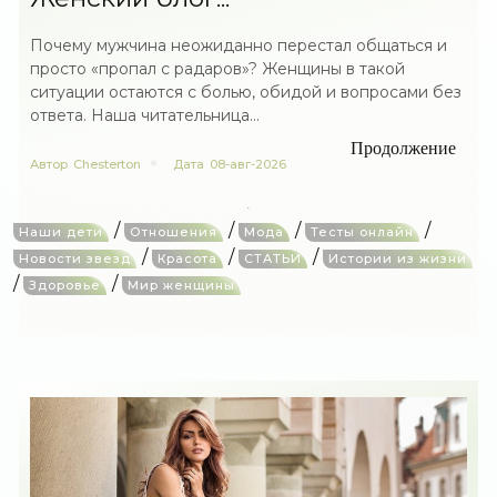
Почему мужчина неожиданно перестал общаться и
просто «пропал с радаров»? Женщины в такой
ситуации остаются с болью, обидой и вопросами без
ответа. Наша читательница...
Продолжение
Автор
Chesterton
Дата
08-авг-2026
/
/
/
/
Наши дети
Отношения
Мода
Тесты онлайн
/
/
/
Новости звезд
Красота
СТАТЬИ
Истории из жизни
/
/
Здоровье
Мир женщины