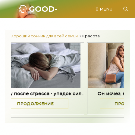
GOOD-
MENU
SONNIK.RU.
Хороший сонник для всей семьи.
» Красота
док сил..
Он исчез, не попрощавшись -..
ПРОДОЛЖЕНИЕ