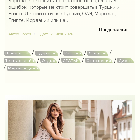
Короткое не носить, прозрачное не надевать: 5
ошибок, которые не стоит совершать в Турции и
Египте.Летний отпуск в Турции, ОАЭ, Марокко,
Египте, Иордании или на...
Продолжение
Автор
Jones
Дата
25-июн-2026
/
/
/
/
Наши дети
Здоровье
Красота
Свадьба
/
/
/
/
Тесты онлайн
Отдых
СТАТЬИ
Отношения
Диеты
/
Мир женщины