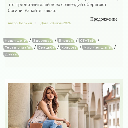
что представителей всех созвездий оберегают
богини. Узнайте, какая...
Продолжение
Автор
Леонид
Дата
29-июл-2026
/
/
/
/
Наши дети
Здоровье
Бизнес
СТАТЬИ
/
/
/
/
Тесты онлайн
Свадьба
Красота
Мир женщины
Диеты