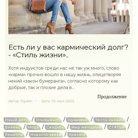
Есть ли у вас кармический долг?
- «Стиль жизни»..
Хотя индуистов среди нас не так уж много, слово
«карма» прочно вошло в нашу жизнь, олицетворяя
некий «закон бумеранга», согласно которому как
добрые, так и плохие дела в...
Продолжение
Автор
Ogden
Дата
02-июл-2026
/
/
/
/
Наши дети
Отношения
Здоровье
Тесты онлайн
/
/
/
/
/
Бизнес
Мода
Свадьба
Мир женщины
СТАТЬИ
/
/
Рецепты
Новости звезд
Красота