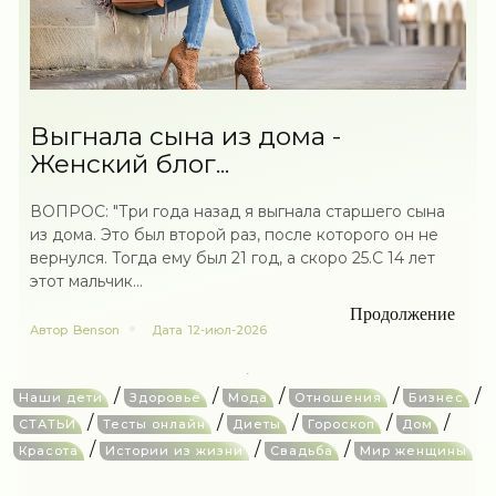
Выгнала сына из дома -
Женский блог...
ВОПРОС: "Три года назад я выгнала старшего сына
из дома. Это был второй раз, после которого он не
вернулся. Тогда ему был 21 год, а скоро 25.С 14 лет
этот мальчик...
Продолжение
Автор
Benson
Дата
12-июл-2026
/
/
/
/
/
Наши дети
Здоровье
Мода
Отношения
Бизнес
/
/
/
/
/
СТАТЬИ
Тесты онлайн
Диеты
Гороскоп
Дом
/
/
/
Красота
Истории из жизни
Свадьба
Мир женщины