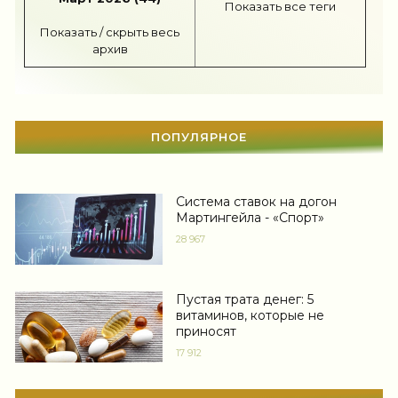
Показать все теги
Диеты
(1208)
Показать / скрыть весь
архив
Отдых
(110)
Здоровье
(1536)
Гороскоп
(56)
ПОПУЛЯРНОЕ
Тесты онлайн
(1464)
Система ставок на догон
Дом
(298)
Мартингейла - «Спорт»
28 967
Беременность
(124)
Автоледи
(4)
Пустая трата денег: 5
Новости звезд
(422)
витаминов, которые не
приносят
Мода
(1371)
17 912
Свадьба
(467)