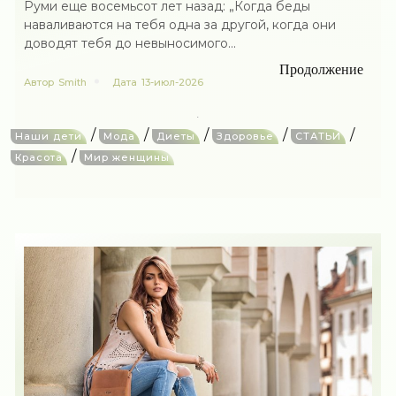
Руми еще восемьсот лет назад: „Когда беды
наваливаются на тебя одна за другой, когда они
доводят тебя до невыносимого...
Продолжение
Автор
Smith
Дата
13-июл-2026
/
/
/
/
/
Наши дети
Мода
Диеты
Здоровье
СТАТЬИ
/
Красота
Мир женщины