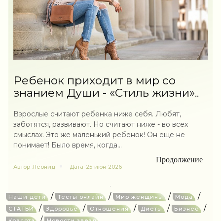
Ребенок приходит в мир со
знанием Души - «Стиль жизни»..
Взрослые считают ребенка ниже себя. Любят,
заботятся, развивают. Но считают ниже - во всех
смыслах. Это же маленький ребенок! Он еще не
понимает! Было время, когда...
Продолжение
Автор
Леонид
Дата
25-июн-2026
/
/
/
/
Наши дети
Тесты онлайн
Мир женщины
Мода
/
/
/
/
/
СТАТЬИ
Здоровье
Отношения
Диеты
Бизнес
/
Красота
Новости звезд