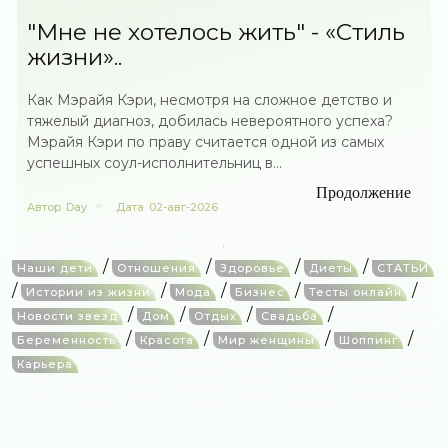
"Мне не хотелось жить" - «Стиль
жизни»..
Как Мэрайя Кэри, несмотря на сложное детство и
тяжелый диагноз, добилась невероятного успеха?
Мэрайя Кэри по праву считается одной из самых
успешных соул-исполнительниц в...
Продолжение
Автор
Day
Дата
02-авг-2026
/
/
/
/
Наши дети
Отношения
Здоровье
Диеты
СТАТЬИ
/
/
/
/
/
Истории из жизни
Мода
Бизнес
Тесты онлайн
/
/
/
/
Новости звезд
Дом
Отдых
Свадьба
/
/
/
/
Беременность
Красота
Мир женщины
Шоппинг
Карьера