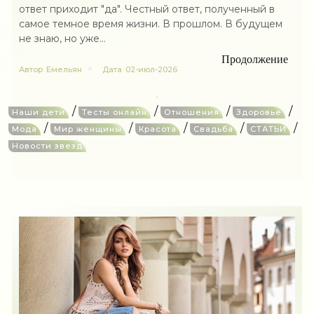
ответ приходит "да". Честный ответ, полученный в
самое темное время жизни. В прошлом. В будущем
не знаю, но уже...
Продолжение
Автор
Емельян
Дата
02-июл-2026
/
/
/
/
Наши дети
Тесты онлайн
Отношения
Здоровье
/
/
/
/
/
Мода
Мир женщины
Красота
Свадьба
СТАТЬИ
Новости звезд