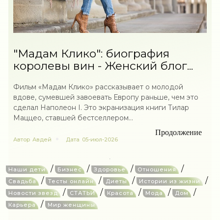
"Мадам Клико": биография
королевы вин - Женский блог...
Фильм «Мадам Клико» рассказывает о молодой
вдове, сумевшей завоевать Европу раньше, чем это
сделал Наполеон I. Это экранизация книги Тилар
Маццео, ставшей бестселлером...
Продолжение
Автор
Авдей
Дата
05-июл-2026
/
/
/
/
Наши дети
Бизнес
Здоровье
Отношения
/
/
/
/
Свадьба
Тесты онлайн
Диеты
Истории из жизни
/
/
/
/
/
Новости звезд
СТАТЬИ
Красота
Мода
Дом
/
Карьера
Мир женщины