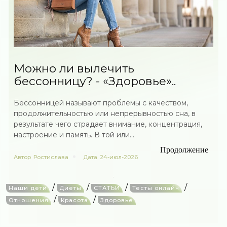
Можно ли вылечить
бессонницу? - «Здоровье»..
Бессонницей называют проблемы с качеством,
продолжительностью или непрерывностью сна, в
результате чего страдает внимание, концентрация,
настроение и память. В той или...
Продолжение
Автор
Ростислава
Дата
24-июл-2026
/
/
/
/
Наши дети
Диеты
СТАТЬИ
Тесты онлайн
/
/
Отношения
Красота
Здоровье