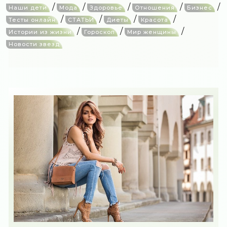
/
/
/
/
/
Наши дети
Мода
Здоровье
Отношения
Бизнес
/
/
/
/
Тесты онлайн
СТАТЬИ
Диеты
Красота
/
/
/
Истории из жизни
Гороскоп
Мир женщины
Новости звезд