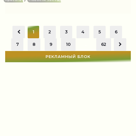
1
2
3
4
5
6
7
8
9
10
...
62
РЕКЛАМНЫЙ БЛОК