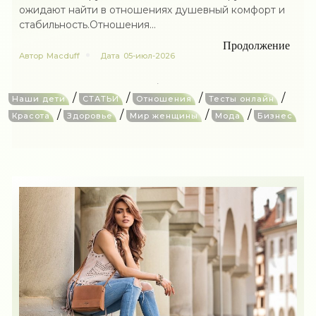
ожидают найти в отношениях душевный комфорт и
стабильность.Отношения...
Продолжение
Автор
Macduff
Дата
05-июл-2026
/
/
/
/
Наши дети
СТАТЬИ
Отношения
Тесты онлайн
/
/
/
/
Красота
Здоровье
Мир женщины
Мода
Бизнес