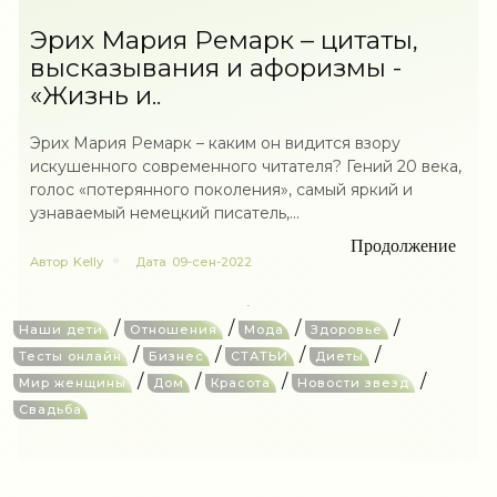
Эрих Мария Ремарк – цитаты,
высказывания и афоризмы -
«Жизнь и..
Эрих Мария Ремарк – каким он видится взору
искушенного современного читателя? Гений 20 века,
голос «потерянного поколения», самый яркий и
узнаваемый немецкий писатель,...
Продолжение
Автор
Kelly
Дата
09-сен-2022
/
/
/
/
Наши дети
Отношения
Мода
Здоровье
/
/
/
/
Тесты онлайн
Бизнес
СТАТЬИ
Диеты
/
/
/
/
Мир женщины
Дом
Красота
Новости звезд
Свадьба