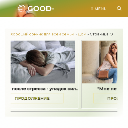
GOOD-
MENU
SONNIK.RU.
Хороший сонник для всей семьи.
»
Дом
» Страница 19
ок сил..
"Мне не хотелось жить" -..
К
ПРОДОЛЖЕНИЕ