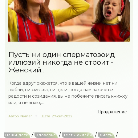
Пусть ни один сперматозоид
иллюзий никогда не строит -
Женский..
Когда вдруг окажется, что в вашей жизни нет ни
любви, ни смысла, ни цели, когда вам захочется
радости и созидания, вы не побежите писать книжку
или, я не знаю,...
Продолжение
Автор
Nyman
Дата
27-окт-2022
/
/
/
/
Наши дети
Здоровье
Тесты онлайн
Диеты