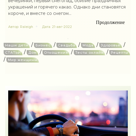
вечеринки, первый снегопад, обилие праздничных
украшений и горячего какао. Однако дни становятся
короче, и вместе со снегом...
Продолжение
Автор
Raleigh
Дата
21-авг-2022
/
/
/
/
/
Наши дети
Бизнес
Свадьба
Мода
Здоровье
/
/
/
/
СТАТЬИ
Дом
Отношения
Тесты онлайн
Рецепты
/
Мир женщины