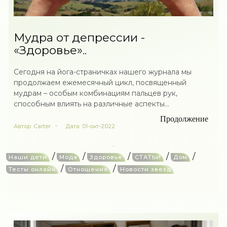
Мудра от депрессии -
«Здоровье»..
Сегодня на йога-страничках нашего журнала мы
продолжаем ежемесячный цикл, посвященный
мудрам – особым комбинациям пальцев рук,
способным влиять на различные аспекты...
Продолжение
Автор
Carter
Дата
01-окт-2022
/
/
/
/
/
Наши дети
Мода
Здоровье
СТАТЬИ
Дом
/
/
Тесты онлайн
Отношения
Новости звезд