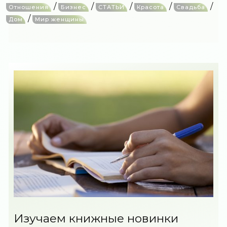
/
/
/
/
/
Отношения
Бизнес
СТАТЬИ
Красота
Свадьба
/
Дом
Мир женщины
Изучаем книжные новинки