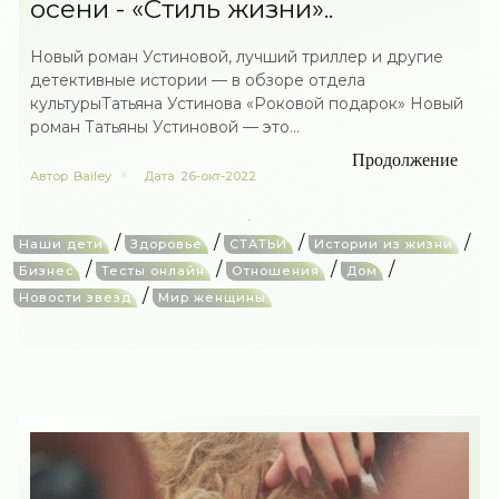
осени - «Стиль жизни»..
Новый роман Устиновой, лучший триллер и другие
детективные истории — в обзоре отдела
культурыТатьяна Устинова «Роковой подарок» Новый
роман Татьяны Устиновой — это...
Продолжение
Автор
Bailey
Дата
26-окт-2022
/
/
/
/
Наши дети
Здоровье
СТАТЬИ
Истории из жизни
/
/
/
/
Бизнес
Тесты онлайн
Отношения
Дом
/
Новости звезд
Мир женщины