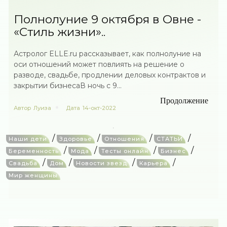
Полнолуние 9 октября в Овне -
«Стиль жизни»..
Астролог ELLE.ru рассказывает, как полнолуние на
оси отношений может повлиять на решение о
разводе, свадьбе, продлении деловых контрактов и
закрытии бизнесаВ ночь с 9...
Продолжение
Автор
Луиза
Дата
14-окт-2022
/
/
/
/
Наши дети
Здоровье
Отношения
СТАТЬИ
/
/
/
/
Беременность
Мода
Тесты онлайн
Бизнес
/
/
/
/
Свадьба
Дом
Новости звезд
Карьера
Мир женщины