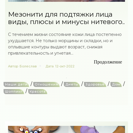
Мезонити для подтяжки лица
виды, плюсы и минусы нитевого..
С течением жизни состояние кожи лица постепенно
ухудшается. Не только морщины и складки, но и
оплывшие контуры выдают возраст, снижая
привлекательность и угнетая...
Продолжение
Автор
Болеслав
Дата
12-окт-2022
/
/
/
/
/
Наши дети
Отношения
Диеты
Здоровье
Дом
/
Шоппинг
Красота