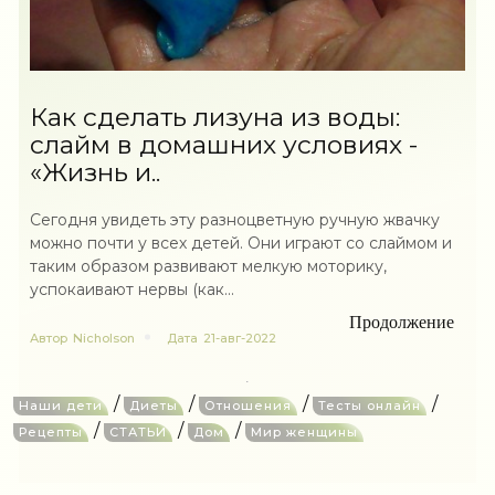
Как сделать лизуна из воды:
слайм в домашних условиях -
«Жизнь и..
Сегодня увидеть эту разноцветную ручную жвачку
можно почти у всех детей. Они играют со слаймом и
таким образом развивают мелкую моторику,
успокаивают нервы (как...
Продолжение
Автор
Nicholson
Дата
21-авг-2022
/
/
/
/
Наши дети
Диеты
Отношения
Тесты онлайн
/
/
/
Рецепты
СТАТЬИ
Дом
Мир женщины