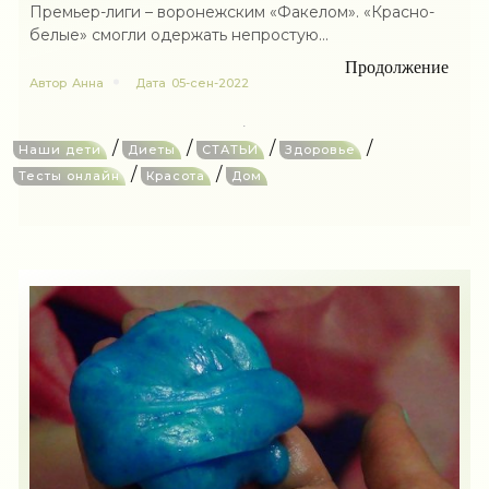
Премьер-лиги – воронежским «Факелом». «Красно-
белые» смогли одержать непростую...
Продолжение
Автор
Анна
Дата
05-сен-2022
/
/
/
/
Наши дети
Диеты
СТАТЬИ
Здоровье
/
/
Тесты онлайн
Красота
Дом