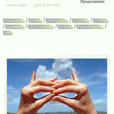
Продолжение
Автор
Лидия
Дата
07-окт-2022
/
/
/
/
Наши дети
Диеты
Отношения
Рецепты
СТАТЬИ
/
/
/
/
/
Здоровье
Тесты онлайн
Бизнес
Мир женщины
Дом