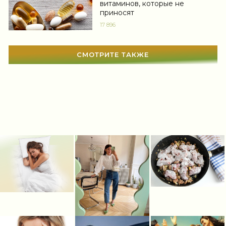
Гадания
(12)
витаминов, которые не
приносят
Сонник
(3381)
17 896
Увлечения
(63)
СМОТРИТЕ ТАКЖЕ
Мир женщины
(1812)