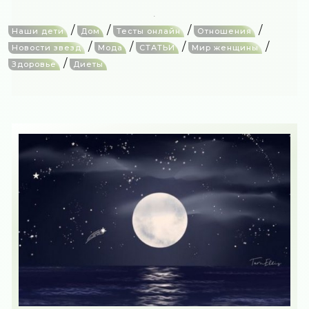
/
/
/
/
Наши дети
Дом
Тесты онлайн
Отношения
/
/
/
/
Новости звезд
Мода
СТАТЬИ
Мир женщины
/
Здоровье
Диеты