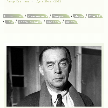
Автор
Светлана
Дата
21-сен-2022
/
/
/
/
Наши дети
Отношения
Здоровье
Мода
СТАТЬИ
/
/
/
/
Дом
Тесты онлайн
Красота
Диеты