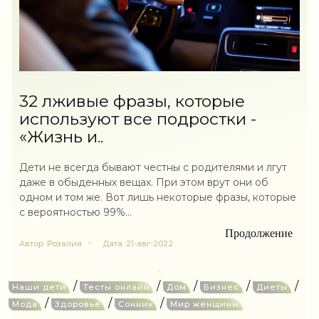
32 лживые фразы, которые
используют все подростки -
«Жизнь и..
Дети не всегда бывают честны с родителями и лгут
даже в обыденных вещах. При этом врут они об
одном и том же. Вот лишь некоторые фразы, которые
с вероятностью 99%...
Продолжение
Автор
Розалия
Дата
21-авг-2022
/
/
/
/
/
Наши дети
Тесты онлайн
Дом
Бизнес
Диеты
/
/
/
Мода
Здоровье
Сонник
Мир женщины