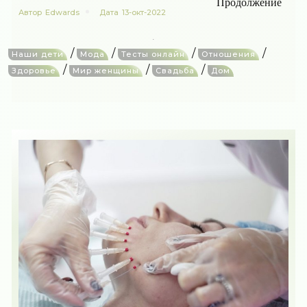
Продолжение
Автор
Edwards
Дата
13-окт-2022
/
/
/
/
Наши дети
Мода
Тесты онлайн
Отношения
/
/
/
Здоровье
Мир женщины
Свадьба
Дом