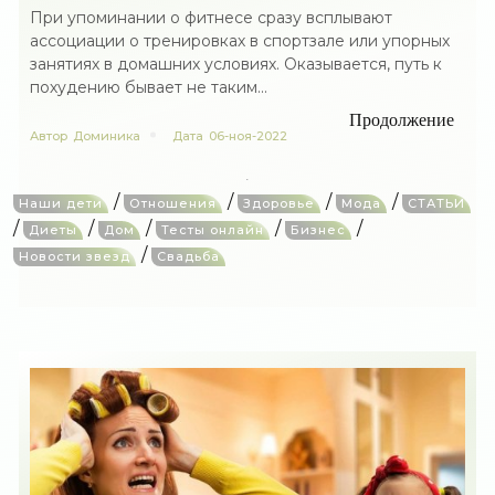
При упоминании о фитнесе сразу всплывают
ассоциации о тренировках в спортзале или упорных
занятиях в домашних условиях. Оказывается, путь к
похудению бывает не таким...
Продолжение
Автор
Доминика
Дата
06-ноя-2022
/
/
/
/
Наши дети
Отношения
Здоровье
Мода
СТАТЬИ
/
/
/
/
/
Диеты
Дом
Тесты онлайн
Бизнес
/
Новости звезд
Свадьба