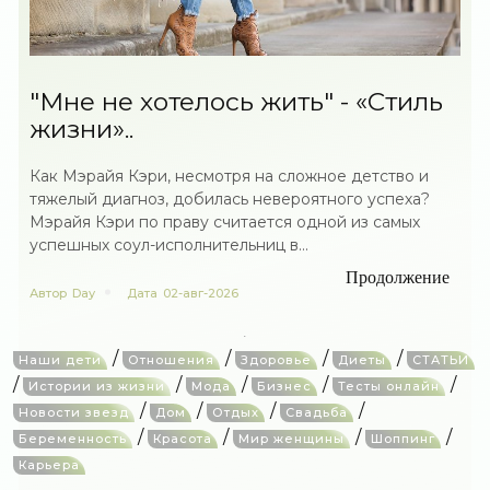
"Мне не хотелось жить" - «Стиль
жизни»..
Как Мэрайя Кэри, несмотря на сложное детство и
тяжелый диагноз, добилась невероятного успеха?
Мэрайя Кэри по праву считается одной из самых
успешных соул-исполнительниц в...
Продолжение
Автор
Day
Дата
02-авг-2026
/
/
/
/
Наши дети
Отношения
Здоровье
Диеты
СТАТЬИ
/
/
/
/
/
Истории из жизни
Мода
Бизнес
Тесты онлайн
/
/
/
/
Новости звезд
Дом
Отдых
Свадьба
/
/
/
/
Беременность
Красота
Мир женщины
Шоппинг
Карьера