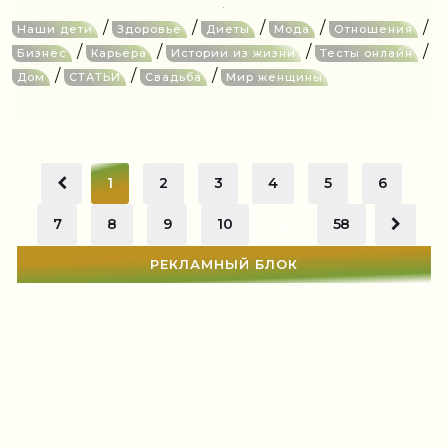
/
/
/
/
/
Наши дети
Здоровье
Диеты
Мода
Отношения
/
/
/
/
Бизнес
Карьера
Истории из жизни
Тесты онлайн
/
/
/
Дом
СТАТЬИ
Свадьба
Мир женщины
1
2
3
4
5
6
7
8
9
10
...
58
РЕКЛАМНЫЙ БЛОК