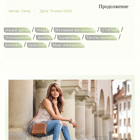
Продолжение
Автор
Carey
Дата
13-июл-2026
/
/
/
/
Наши дети
Мода
Истории из жизни
СТАТЬИ
/
/
/
/
Отношения
Диеты
Здоровье
Тесты онлайн
/
/
Бизнес
Красота
Мир женщины