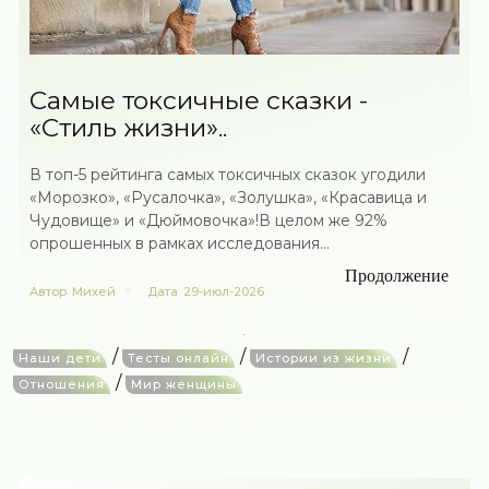
Самые токсичные сказки -
«Стиль жизни»..
В топ-5 рейтинга самых токсичных сказок угодили
«Морозко», «Русалочка», «Золушка», «Красавица и
Чудовище» и «Дюймовочка»!В целом же 92%
опрошенных в рамках исследования...
Продолжение
Автор
Михей
Дата
29-июл-2026
/
/
/
Наши дети
Тесты онлайн
Истории из жизни
/
Отношения
Мир женщины