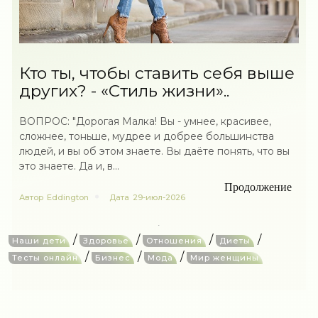
Кто ты, чтобы ставить себя выше
других? - «Стиль жизни»..
ВОПРОС: "Дорогая Малка! Вы - умнее, красивее,
сложнее, тоньше, мудрее и добрее большинства
людей, и вы об этом знаете. Вы даёте понять, что вы
это знаете. Да и, в...
Продолжение
Автор
Eddington
Дата
29-июл-2026
/
/
/
/
Наши дети
Здоровье
Отношения
Диеты
/
/
/
Тесты онлайн
Бизнес
Мода
Мир женщины