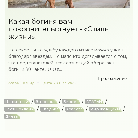
Какая богиня вам
покровительствует - «Стиль
жизни»..
Не секрет, что судьбу каждого из нас можно узнать
благодаря звездам. Но мало кто догадывается о том,
что представителей всех созвездий оберегают
богини. Узнайте, какая...
Продолжение
Автор
Леонид
Дата
29-июл-2026
/
/
/
/
Наши дети
Здоровье
Бизнес
СТАТЬИ
/
/
/
/
Тесты онлайн
Свадьба
Красота
Мир женщины
Диеты