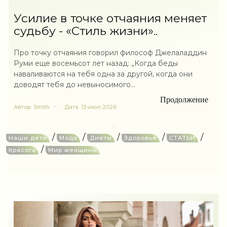
Усилие в точке отчаяния меняет
судьбу - «Стиль жизни»..
Про точку отчаяния говорил философ Джелаладдин
Руми еще восемьсот лет назад: „Когда беды
наваливаются на тебя одна за другой, когда они
доводят тебя до невыносимого...
Продолжение
Автор
Smith
Дата
13-июл-2026
/
/
/
/
/
Наши дети
Мода
Диеты
Здоровье
СТАТЬИ
/
Красота
Мир женщины