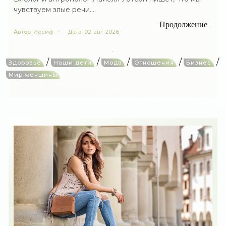
чувствуем злые речи....
Продолжение
Автор
Иосиф
Дата
02-авг-2026
/
/
/
/
/
Здоровье
Наши дети
Мода
Отношения
Бизнес
Мир женщины