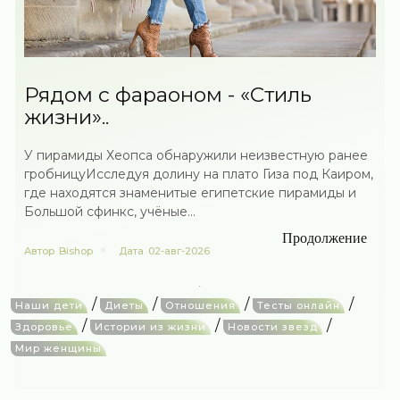
Рядом с фараоном - «Стиль
жизни»..
У пирамиды Хеопса обнаружили неизвестную ранее
гробницуИсследуя долину на плато Гиза под Каиром,
где находятся знаменитые египетские пирамиды и
Большой сфинкс, учёные...
Продолжение
Автор
Bishop
Дата
02-авг-2026
/
/
/
/
Наши дети
Диеты
Отношения
Тесты онлайн
/
/
/
Здоровье
Истории из жизни
Новости звезд
Мир женщины