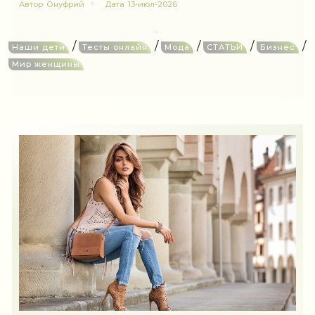
Автор
Онуфрий
Дата
13-июл-2026
/
/
/
/
/
Наши дети
Тесты онлайн
Мода
СТАТЬИ
Бизнес
Мир женщины