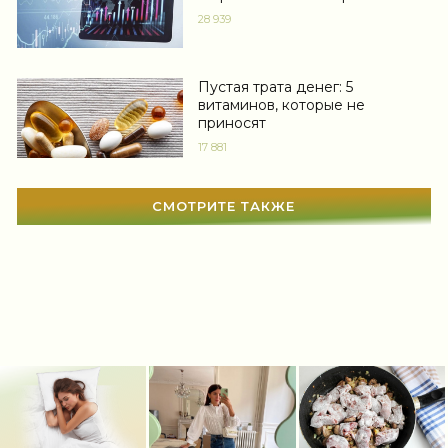
28 939
Мода
(1367)
Свадьба
(466)
Пустая трата денег: 5
витаминов, которые не
Гадания
(12)
приносят
17 881
Сонник
(3381)
Увлечения
(63)
СМОТРИТЕ ТАКЖЕ
Мир женщины
(1812)