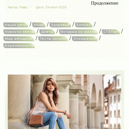
Продолжение
Автор
Лавр
Дата
29-июл-2026
/
/
/
/
Наши дети
Мода
Здоровье
Бизнес
/
/
/
/
Новости звезд
Диеты
Истории из жизни
СТАТЬИ
/
/
/
Мир женщины
Тесты онлайн
Отношения
Беременность