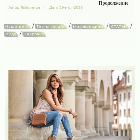
Продолжение
Автор
Любомира
Дата
29-июл-2026
/
/
/
/
Наши дети
Тесты онлайн
Мир женщины
СТАТЬИ
/
Мода
Здоровье