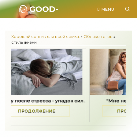
GOOD-
MENU
SONNIK.RU.
Хороший сонник для всей семьи.
»
Облако тегов
»
стиль жизни
адок сил..
"Мне не хотелось жить" -..
ПРОДОЛЖЕНИЕ