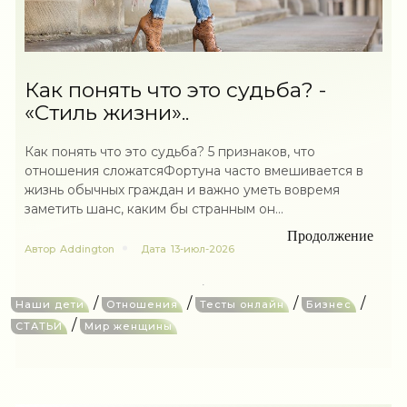
Как понять что это судьба? -
«Стиль жизни»..
Как понять что это судьба? 5 признаков, что
отношения сложатсяФортуна часто вмешивается в
жизнь обычных граждан и важно уметь вовремя
заметить шанс, каким бы странным он...
Продолжение
Автор
Addington
Дата
13-июл-2026
/
/
/
/
Наши дети
Отношения
Тесты онлайн
Бизнес
/
СТАТЬИ
Мир женщины