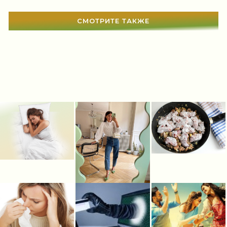
Свадьба
(467)
СМОТРИТЕ ТАКЖЕ
Гадания
(12)
Сонник
(3381)
Увлечения
(63)
Мир женщины
(1817)