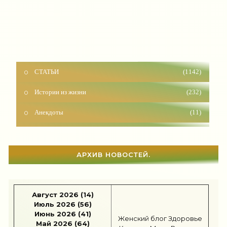
СТАТЬИ
(1142)
Истории из жизни
(232)
Анекдоты
(11)
Красота
(927)
Отношения
(1604)
АРХИВ НОВОСТЕЙ.
Наши дети
(1818)
Карьера
(96)
Август 2026 (14)
Бизнес
(717)
Июль 2026 (56)
Июнь 2026 (41)
Женский блог
Здоровье
Май 2026 (64)
Рецепты
(495)