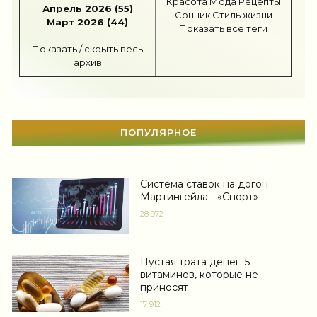
Красота
Мода
Рецепты
Апрель 2026 (55)
Сонник
Стиль жизни
Март 2026 (44)
Шоппинг
(47)
Показать все теги
Показать / скрыть весь
Диеты
(1208)
архив
Отдых
(110)
Здоровье
(1536)
ПОПУЛЯРНОЕ
Гороскоп
(56)
Тесты онлайн
(1464)
Система ставок на догон
Дом
(298)
Мартингейла - «Спорт»
28 972
Беременность
(124)
Автоледи
(4)
Пустая трата денег: 5
витаминов, которые не
Новости звезд
(422)
приносят
17 912
Мода
(1371)