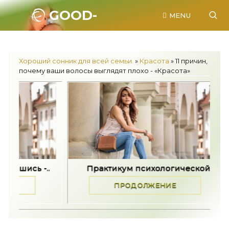
GOOD-
MENU
SONNIK.RU.
Хороший сонник для всей семьи.
»
Красота
» 11 причин,
почему ваши волосы выглядят плохо - «Красота»
Практикум психологической..
Задайте пят
ПРОДОЛЖЕНИЕ
ПР