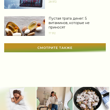
Свадьба
(467)
28 972
Гадания
(12)
Пустая трата денег: 5
Сонник
(3381)
витаминов, которые не
приносят
Увлечения
(63)
17 912
Мир женщины
(1817)
СМОТРИТЕ ТАКЖЕ