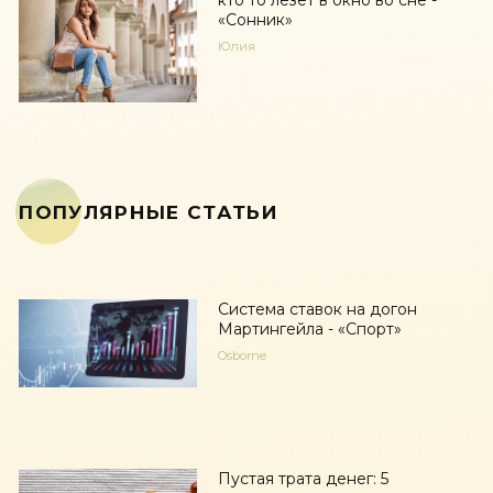
кто то лезет в окно во сне -
«Сонник»
Юлия
ПОПУЛЯРНЫЕ СТАТЬИ
Система ставок на догон
Мартингейла - «Спорт»
Osborne
Пустая трата денег: 5