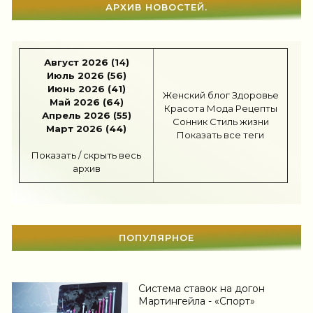
Шоппинг
(47)
АРХИВ НОВОСТЕЙ.
Диеты
(1208)
Август 2026 (14)
Отдых
(110)
Июль 2026 (56)
Июнь 2026 (41)
Здоровье
(1536)
Женский блог
Здоровье
Май 2026 (64)
Красота
Мода
Рецепты
Апрель 2026 (55)
Гороскоп
(56)
Сонник
Стиль жизни
Март 2026 (44)
Показать все теги
Тесты онлайн
(1464)
Показать / скрыть весь
архив
Дом
(298)
Беременность
(124)
Автоледи
(4)
ПОПУЛЯРНОЕ
Новости звезд
(422)
Мода
(1371)
Система ставок на догон
Мартингейла - «Спорт»