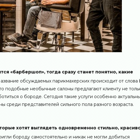
тся «барбершоп», тогда сразу станет понятно, какие
Название обсуждаемых парикмахерских происходит от слова b
 что подобные необычные салоны предлагают клиенту не толь
отиться о бороде. Сегодня такие услуги особенно актуальны
ны среди представителей сильного пола разного возраста.
орые хотят выглядеть одновременно стильно, красиво
ригли бороду самостоятельно и никак не могли добиться