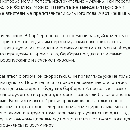
 в которые могли попасть исключительно мужчины. Там посет
одно и брились. Можно назвать такие заведения мужскими
ые влиятельные представители сильного пола. А вот женщины
рачеванием. В барбершопах того времени каждый клиент мог
о при этом завсегдатаям первых мужских салонов красоты
я процедур или в ожидании стрижки посетители могли обсу
о передохнуть. Кроме того, барберы предлагали и самые
ровопускание и лечение пиявками.
аняться с огромной скоростью. Они появлялись уже не тольк
ных пунктах. Постепенно это новое направление стало таким
колы для мастеров – будущих барберов. А несколько позже
й инструментов и средств, которые позволяли бы качественн
ами. Ведь изначально бритье практиковалось только очень
овании которых одно неверное движение цирюльника могло
я с такими инструментами парикмахеры учились не один год.
у постоянному цирюльнику представитель сильного пола до
транялись по всему миру.