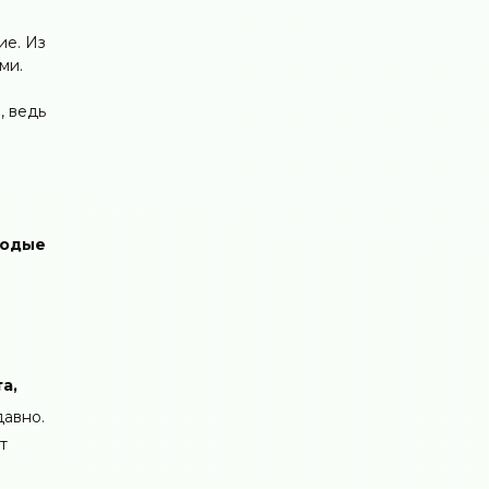
ие. Из
ми.
, ведь
лодые
а,
давно.
т