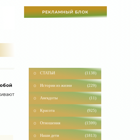
РЕКЛАМНЫЙ БЛОК
СТАТЬИ
(1138)
Истории из жизни
(229)
собой
Анекдоты
(11)
живают
Красота
(925)
Отношения
(1599)
Наши дети
(1813)