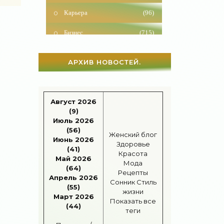
Карьера
(96)
Бизнес
(715)
Рецепты
(495)
АРХИВ НОВОСТЕЙ.
Шоппинг
(47)
Диеты
(1205)
Август 2026
Отдых
(110)
(9)
Июль 2026
Здоровье
(1531)
(56)
Женский блог
Июнь 2026
Гороскоп
(55)
Здоровье
(41)
Красота
Май 2026
Тесты онлайн
(1460)
Мода
(64)
Рецепты
Апрель 2026
Сонник
Стиль
Дом
(297)
(55)
жизни
Март 2026
Показать все
Беременность
(123)
(44)
теги
Автоледи
(4)