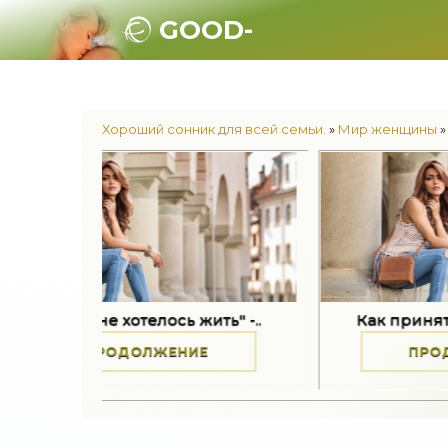
GOOD-
SONNIK.RU.
Хороший сонник для всей семьи.
»
Мир женщины
»
отелось жить" -..
Как принять разные потери
ДОЛЖЕНИЕ
ПРОДОЛЖЕНИЕ