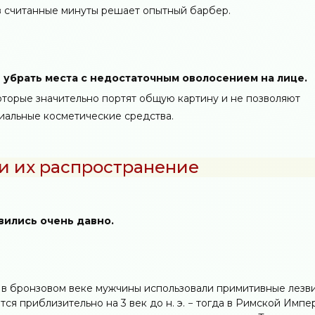
 в считанные минуты решает опытный барбер.
е убрать места с недостаточным оволосением на лице.
оторые значительно портят общую картину и не позволяют
циальные косметические средства.
и их распространение
вились очень давно.
 в бронзовом веке мужчины использовали примитивные лезв
я приблизительно на 3 век до н. э. − тогда в Римской Импе