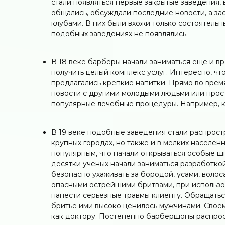
стали появляться первые закрытые заведения,
общались, обсуждали последние новости, а за
клубами. В них были вхожи только состоятельн
подобных заведениях не появлялись.
В 18 веке барберы начали заниматься еще и в
получить целый комплекс услуг. Интересно, чт
предлагались крепкие напитки. Прямо во врем
новости с другими молодыми людьми или прост
популярные лечебные процедуры. Например, к
В 19 веке подобные заведения стали распростр
крупных городах, но также и в мелких населен
популярным, что начали открываться особые ш
десятки ученых начали заниматься разработко
безопасно ухаживать за бородой, усами, волос
опасными острейшими бритвами, при использ
нанести серьезные травмы клиенту. Обращатьс
бритье ими высоко ценилось мужчинами. Своем
как доктору. Постепенно барбершопы распрос