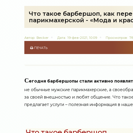
Что такое барбершоп, как пере
парикмахерской - «Мода и кра
Автор:
Becker
Дата:
19-фев-2021, 10:09
Просмотров:
78
ПЕЧАТЬ
С
егодня барбершопы стали активно появлят
не обычные мужские парикмахерские, а своеобра
за своей внешностью и любят общение. Что такое
предлагает услуги – полезная информация в нашей
Что такое барбершоп