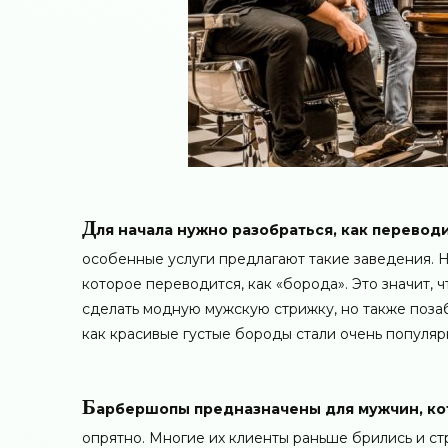
Д
ля начала нужно разобраться, как переводи
особенные услуги предлагают такие заведения. 
которое переводится, как «борода». Это значит,
сделать модную мужскую стрижку, но также позаб
как красивые густые бороды стали очень популяр
Б
арбершопы предназначены для мужчин, кот
опрятно. Многие их клиенты раньше брились и ст