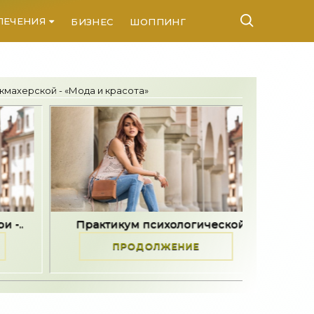
ЛЕЧЕНИЯ
БИЗНЕС
ШОППИНГ
КОНТАКТЫ
кмахерской - «Мода и красота»
рактикум психологической..
Как принять разн
ПРОДОЛЖЕНИЕ
ПРОДОЛЖ