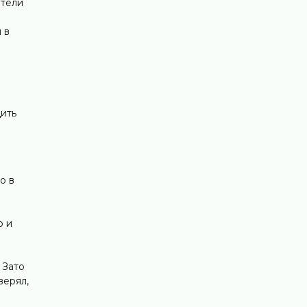
ители
 в
дить
о в
о и
 Зато
верял,