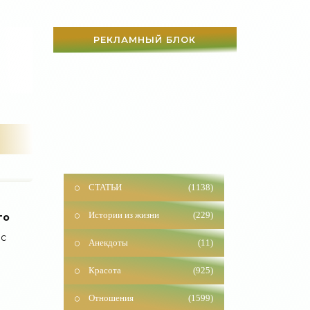
РЕКЛАМНЫЙ БЛОК
СТАТЬИ
(1138)
Истории из жизни
(229)
го
Анекдоты
(11)
 с
Красота
(925)
Отношения
(1599)