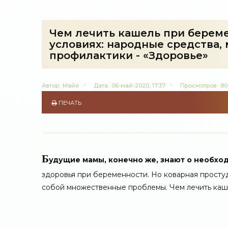
Чем лечить кашель при береме
условиях: народные средства,
профилактики - «Здоровье»
Автор:
Майя
Дата:
06-май-2020, 17:37
Просмотров:
80
ПЕЧАТЬ
Б
удущие мамы, конечно же, знают о необх
здоровья при беременности. Но коварная просту
собой множественные проблемы. Чем лечить каше