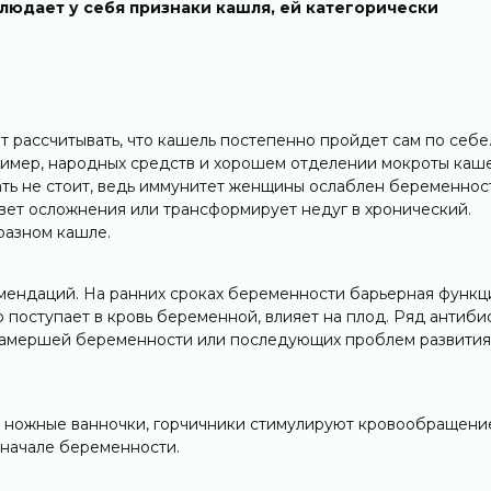
юдает у себя признаки кашля, ей категорически
 рассчитывать, что кашель постепенно пройдет сам по себе.
пример, народных средств и хорошем отделении мокроты каш
ть не стоит, ведь иммунитет женщины ослаблен беременност
овет осложнения или трансформирует недуг в хронический.
разном кашле.
мендаций. На ранних сроках беременности барьерная функц
 поступает в кровь беременной, влияет на плод. Ряд антиби
 замершей беременности или последующих проблем развити
 ножные ванночки, горчичники стимулируют кровообращени
 начале беременности.