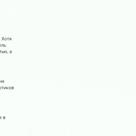
 Хотя
ель
ью, а
ия
отиков
я
е в