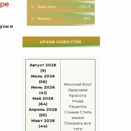
Наши дети
(1813)
тре
Карьера
(96)
Бизнес
(715)
русы и
Рецепты
(495)
АРХИВ НОВОСТЕЙ.
Шоппинг
(47)
Диеты
(1205)
Август 2026
(9)
Отдых
(110)
Июль 2026
(56)
Здоровье
(1531)
Женский блог
Июнь 2026
Здоровье
(41)
Гороскоп
(55)
Красота
Май 2026
Мода
(64)
Тесты онлайн
(1460)
Рецепты
Апрель 2026
Сонник
Стиль
(55)
жизни
Дом
(297)
Март 2026
Показать все
(44)
теги
Беременность
(123)