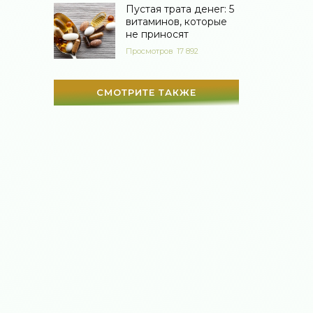
когда их дают мне.
Пустая трата денег: 5
витаминов, которые
не приносят
Просмотров
17 892
СМОТРИТЕ ТАКЖЕ