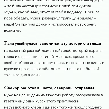
ей можно было жевать. Баба померла, и он взял другую.
А та была настоящей хозяйкой и хлеб печь умела.
Мужик, как обычно, опустил хлеб в водичку… Пришла
пора обедать, мужик развернул тряпицу и ошалел –
каша! Он пригнал домой и исполосовал новую жену
вожжами.
Г
аля улыбнулась, вспоминая эту историю и глядя
на казённый ржаной «каменный» хлеб, который царапал
горло и отдавал кислятиной. На столе, кроме этого
хлеба и «борша», в котором плавали свекольные листы и
кусочки прогорклого жёлтого сала, ничего не было. И
так – изо дня в день…
С
векор работал в шахте, свекровь, отправляя
мужа на целый день на тяжёлую работу, заворачивала в
газетку ему один кусок этого практически
несъедобного хлеба и шматок того же прошлогоднего