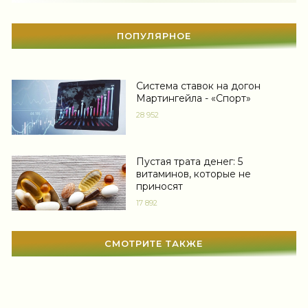
вы сами себе придумали.
Свадьба
(466)
-- Самое большое богатство — это ум. Самая большая нищета — глупость.
Из всех страхов самый пугающий — самолюбование.
ПОПУЛЯРНОЕ
Гадания
(12)
-- Лучшее, что можно сделать с хорошим советом, это пропустить его
мимо ушей. Он никогда не бывает полезен никому, кроме того, кто его дал.
Сонник
(3381)
Система ставок на догон
-- Люблю давать советы и очень не люблю, когда их дают мне.
Мартингейла - «Спорт»
Увлечения
(63)
28 952
Мир женщины
(1812)
Пустая трата денег: 5
витаминов, которые не
приносят
17 892
СМОТРИТЕ ТАКЖЕ