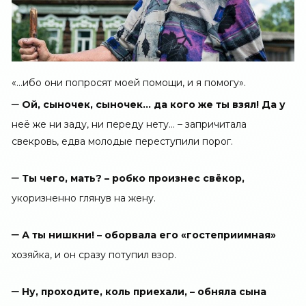
«…ибо они попросят моей помощи, и я помогу».
–
Ой, сыночек, сыночек… да кого же ты взял! Да у
неё же ни заду, ни переду нету… – запричитала
свекровь, едва молодые переступили порог.
–
Ты чего, мать? – робко произнес свёкор,
укоризненно глянув на жену.
–
А ты нишкни! – оборвала его «гостеприимная»
хозяйка, и он сразу потупил взор.
–
Ну, проходите, коль приехали, – обняла сына