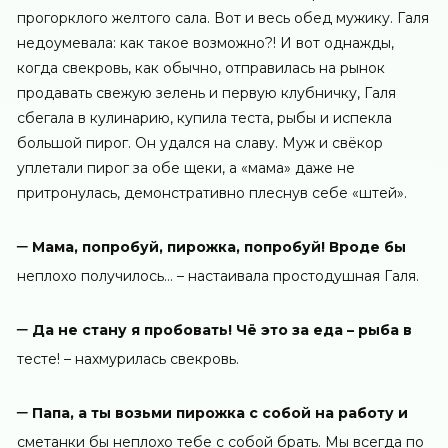
прогорклого желтого сала. Вот и весь обед мужику. Галя
недоумевала: как такое возможно?! И вот однажды,
когда свекровь, как обычно, отправилась на рынок
продавать свежую зелень и первую клубничку, Галя
сбегала в кулинарию, купила теста, рыбы и испекла
большой пирог. Он удался на славу. Муж и свёкор
уплетали пирог за обе щеки, а «мама» даже не
притронулась, демонстративно плеснув себе «штей».
–
Мама, попробуй, пирожка, попробуй! Вроде бы
неплохо получилось… – настаивала простодушная Галя.
–
Да не стану я пробовать! Чё это за еда – рыба в
тесте! – нахмурилась свекровь.
–
Папа, а ты возьми пирожка с собой на работу и
сметанки бы неплохо тебе с собой брать. Мы всегда по