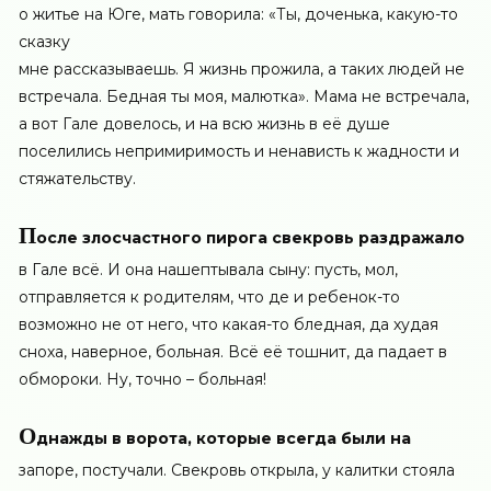
о житье на Юге, мать говорила: «Ты, доченька, какую-то
сказку
мне рассказываешь. Я жизнь прожила, а таких людей не
встречала. Бедная ты моя, малютка». Мама не встречала,
а вот Гале довелось, и на всю жизнь в её душе
поселились непримиримость и ненависть к жадности и
стяжательству.
П
осле злосчастного пирога свекровь раздражало
в Гале всё. И она нашептывала сыну: пусть, мол,
отправляется к родителям, что де и ребенок-то
возможно не от него, что какая-то бледная, да худая
сноха, наверное, больная. Всё её тошнит, да падает в
обмороки. Ну, точно – больная!
О
днажды в ворота, которые всегда были на
запоре, постучали. Свекровь открыла, у калитки стояла