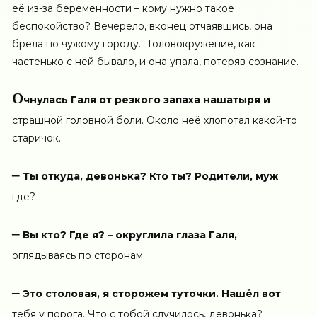
её из-за беременности – кому нужно такое
беспокойство? Вечерело, вконец отчаявшись, она
брела по чужому городу… Головокружение, как
частенько с ней бывало, и она упала, потеряв сознание.
О
чнулась Галя от резкого запаха нашатыря и
страшной головной боли. Около неё хлопотал какой-то
старичок.
–
Ты откуда, девонька? Кто ты? Родители, муж
где?
–
Вы кто? Где я? – округлила глаза Галя,
оглядываясь по сторонам.
–
Это столовая, я сторожем туточки. Нашёл вот
тебя у порога. Что с тобой случилось, девонька?