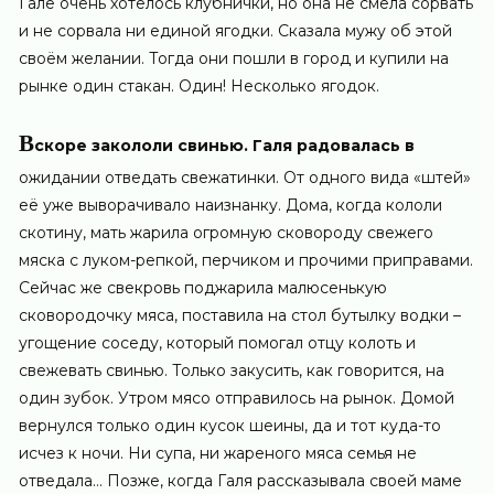
Гале очень хотелось клубнички, но она не смела сорвать
и не сорвала ни единой ягодки. Сказала мужу об этой
своём желании. Тогда они пошли в город и купили на
рынке один стакан. Один! Несколько ягодок.
В
скоре закололи свинью. Галя радовалась в
ожидании отведать свежатинки. От одного вида «штей»
её уже выворачивало наизнанку. Дома, когда кололи
скотину, мать жарила огромную сковороду свежего
мяска с луком-репкой, перчиком и прочими приправами.
Сейчас же свекровь поджарила малюсенькую
сковородочку мяса, поставила на стол бутылку водки –
угощение соседу, который помогал отцу колоть и
свежевать свинью. Только закусить, как говорится, на
один зубок. Утром мясо отправилось на рынок. Домой
вернулся только один кусок шеины, да и тот куда-то
исчез к ночи. Ни супа, ни жареного мяса семья не
отведала… Позже, когда Галя рассказывала своей маме