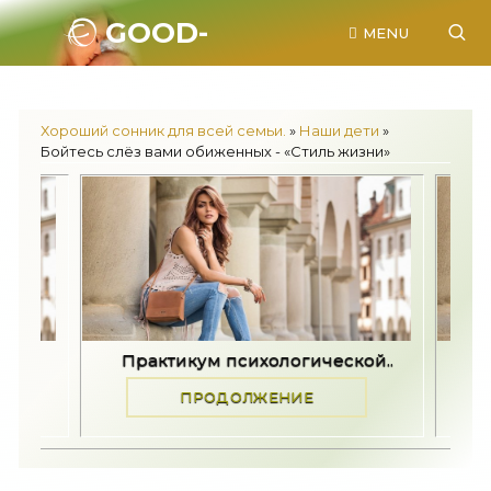
GOOD-
MENU
SONNIK.RU.
Хороший сонник для всей семьи.
»
Наши дети
»
Бойтесь слёз вами обиженных - «Стиль жизни»
рактикум психологической..
Как принять разн
ПРОДОЛЖЕНИЕ
ПРОДОЛЖ