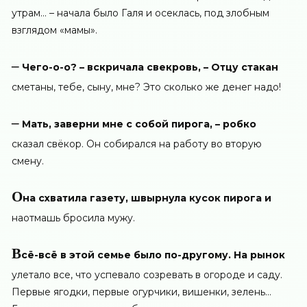
утрам… – начала было Галя и осеклась, под злобным
взглядом «мамы».
–
Чего-о-о? – вскричала свекровь, – Отцу стакан
сметаны, тебе, сыну, мне? Это сколько же денег надо!
–
Мать, заверни мне с собой пирога, – робко
сказал свёкор. Он собирался на работу во вторую
смену.
О
на схватила газету, швырнула кусок пирога и
наотмашь бросила мужу.
В
сё-всё в этой семье было по-другому. На рынок
улетало все, что успевало созревать в огороде и саду.
Первые ягодки, первые огурчики, вишенки, зелень…