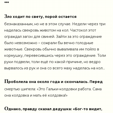
***
З
ло ходит по свету, порой остается
безнаказанным, но не в этом случае. Недели через три
наделась свекровь животом на кол. Частокол этот
ограждал загон для свиней. Зайти за это ограждение
было невозможно – сожрали бы вечно голодные
животные. Свекровь обычно вываливала им пойло в
кормушку, перевесившись через это ограждение. Толи
руки подвели, толи ещё по какой причине, но ведро
вырвалось из рук и она со всего маху наделась на кол…
П
роболела она около года и скончалась. Перед
смертью шипела: «Это Гальки-колдовки работа. Сама
она колдовка и мать её колдовка!»
О
днако, правду сказал дедушка: «Бог-то видит,