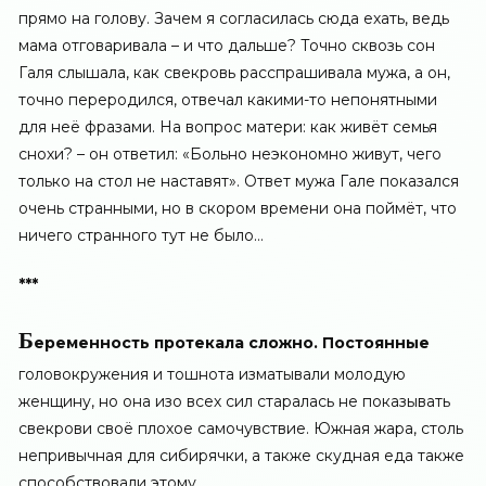
прямо на голову. Зачем я согласилась сюда ехать, ведь
мама отговаривала – и что дальше? Точно сквозь сон
Галя слышала, как свекровь расспрашивала мужа, а он,
точно переродился, отвечал какими-то непонятными
для неё фразами. На вопрос матери: как живёт семья
снохи? – он ответил: «Больно неэкономно живут, чего
только на стол не наставят». Ответ мужа Гале показался
очень странными, но в скором времени она поймёт, что
ничего странного тут не было…
***
Б
еременность протекала сложно. Постоянные
головокружения и тошнота изматывали молодую
женщину, но она изо всех сил старалась не показывать
свекрови своё плохое самочувствие. Южная жара, столь
непривычная для сибирячки, а также скудная еда также
способствовали этому.