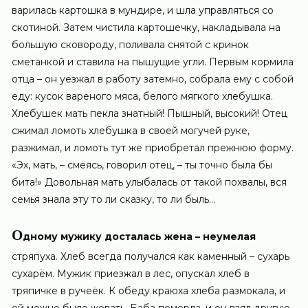
варилась картошка в мундире, и шла управляться со
скотиной. Затем чистила картошечку, накладывала на
большую сковороду, поливала снятой с кринок
сметанкой и ставила на пышущие угли. Первым кормила
отца – он уезжал в работу затемно, собрала ему с собой
еду: кусок вареного мяса, белого мягкого хлебушка.
Хлебушек мать пекла знатный! Пышный, высокий! Отец
сжимал ломоть хлебушка в своей могучей руке,
разжимал, и ломоть тут же приобретал прежнюю форму.
«Эх, мать, – смеясь, говорил отец, – ты точно была бы
бита!» Довольная мать улыбалась от такой похвалы, вся
семья знала эту то ли сказку, то ли быль…
О
дному мужику досталась жена – неумелая
стряпуха. Хлеб всегда получался как каменный – сухарь
сухарём. Мужик приезжал в лес, опускал хлеб в
тряпичке в ручеёк. К обеду краюха хлеба размокала, и