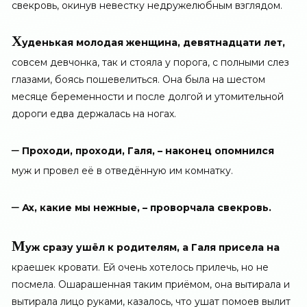
свекровь, окинув невестку недружелюбным взглядом.
Х
уденькая молодая женщина, девятнадцати лет,
совсем девчонка, так и стояла у порога, с полными слез
глазами, боясь пошевелиться. Она была на шестом
месяце беременности и после долгой и утомительной
дороги едва держалась на ногах.
–
Проходи, проходи, Галя, – наконец опомнился
муж и провел её в отведённую им комнатку.
–
Ах, какие мы нежные, – проворчала свекровь.
М
уж сразу ушёл к родителям, а Галя присела на
краешек кровати. Ей очень хотелось прилечь, но не
посмела. Ошарашенная таким приёмом, она вытирала и
вытирала лицо руками, казалось, что ушат помоев вылит