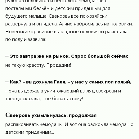
рулонов половиков и несколько чемоданов с
постельным бельём и детским приданным для
будущего малыша. Свекровь все по-хозяйски
развернула и оглядела. Алчно набросилась на половики.
Новенькие красивые выкладные половички раскатала
по полу и заявила:
–
Это завтра же на рынок. Спрос большой сейчас
на такую красоту. Продадим!
–
Как? – выдохнула Галя, – у нас у самих пол голый,
– она выдержала уничтожающий взгляд свекрови и
твёрдо сказала, – не бывать этому!
С
векровь ухмыльнулась, продолжая
распаковывать чемоданы. И вот она раскрыла чемодан с
детским приданным…