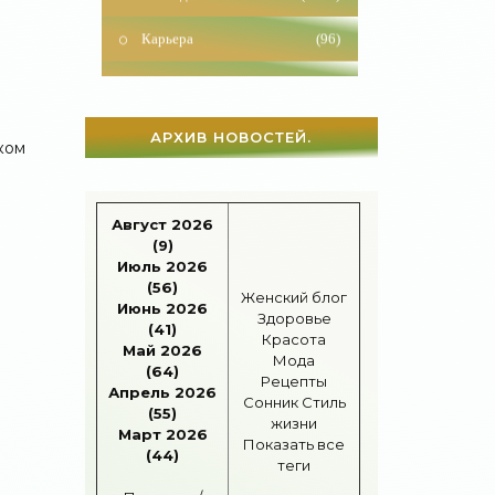
Карьера
(96)
Бизнес
(715)
Рецепты
(495)
АРХИВ НОВОСТЕЙ.
ком
Шоппинг
(47)
Диеты
(1205)
Август 2026
Отдых
(110)
(9)
Июль 2026
Здоровье
(1531)
(56)
Женский блог
Июнь 2026
Здоровье
Гороскоп
(55)
(41)
Красота
Май 2026
Мода
Тесты онлайн
(1460)
(64)
Рецепты
Апрель 2026
Сонник
Стиль
(55)
Дом
(297)
жизни
Март 2026
Показать все
(44)
Беременность
(123)
теги