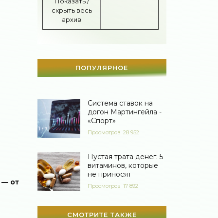
Показать /
Автоледи
(4)
скрыть весь
архив
Новости звезд
(420)
Мода
(1367)
Свадьба
(466)
ПОПУЛЯРНОЕ
Гадания
(12)
Сонник
(3381)
Система ставок на
догон Мартингейла -
Увлечения
(63)
«Спорт»
Просмотров
28 952
Мир женщины
(1812)
Пустая трата денег: 5
витаминов, которые
не приносят
 — от
Просмотров
17 892
СМОТРИТЕ ТАКЖЕ