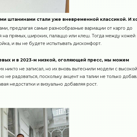
ми штанинами стали уже вневременной классикой. И х
ми, предлагая самые разнообразные вариации от карго до
ся на прямых, широких, палаццо или клеш. Тогда между кожей 
йка, и вы не будете испытывать дискомфорт.
левых и в 2023-м низкой, оголяющей пресс, мы можем
их никто не записал, но их вновь вытеснили модели с высоко
о не радоваться, поскольку акцент на талии не только добав
ывая недостатки и визуально добавляя рост.