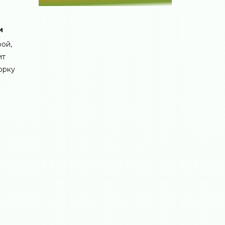
и
рой,
ит
орку