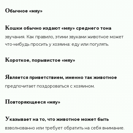
О
бычное «мяу»
К
ошки обычно издают «мяу» среднего тона
звучания. Как правило, этими звуками животное может
что-нибудь просить у хозяина: еду или погулять.
К
ороткое, порывистое «мяу»
Я
вляется приветствием, именно так животное
предпочитает поздороваться с хозяином.
П
овторяющееся «мяу»
У
казывает на то, что животное может быть
взволнованно или требует обратить на себя внимание.