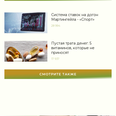
Новости звезд
(422)
Система ставок на догон
Мода
(1373)
Мартингейла - «Спорт»
28 994
Свадьба
(468)
Гадания
(12)
Пустая трата денег: 5
Сонник
(3381)
витаминов, которые не
приносят
Увлечения
(63)
17 937
Мир женщины
(1819)
СМОТРИТЕ ТАКЖЕ