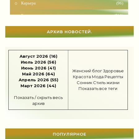
Бизнес
(718)
Рецепты
(495)
АРХИВ НОВОСТЕЙ.
Шоппинг
(47)
Диеты
(1210)
Август 2026 (16)
Отдых
(110)
Июль 2026 (56)
Июнь 2026 (41)
Женский блог
Здоровье
Здоровье
(1538)
Май 2026 (64)
Красота
Мода
Рецепты
Апрель 2026 (55)
Сонник
Стиль жизни
Гороскоп
(57)
Март 2026 (44)
Показать все теги
Тесты онлайн
(1466)
Показать / скрыть весь
архив
Дом
(299)
Беременность
(124)
Автоледи
(4)
ПОПУЛЯРНОЕ