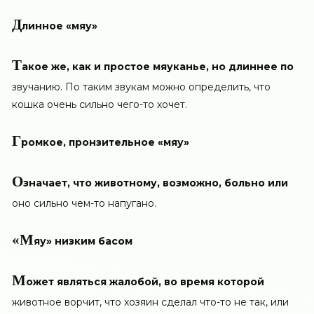
Д
линное «мяу»
Т
акое же, как и простое мяуканье, но длиннее по
звучанию. По таким звукам можно определить, что
кошка очень сильно чего-то хочет.
Г
ромкое, пронзительное «мяу»
О
значает, что животному, возможно, больно или
оно сильно чем-то напугано.
«М
яу» низким басом
М
ожет являться жалобой, во время которой
животное ворчит, что хозяин сделал что-то не так, или