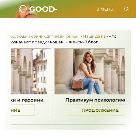
GOOD-
MENU
SONNIK.RU.
Хороший сонник для всей семьи.
»
Наши дети
» Что
означают повадки кошек? - Женский блог.
ни..
Практикум психологической..
Попол
ПРОДОЛЖЕНИЕ