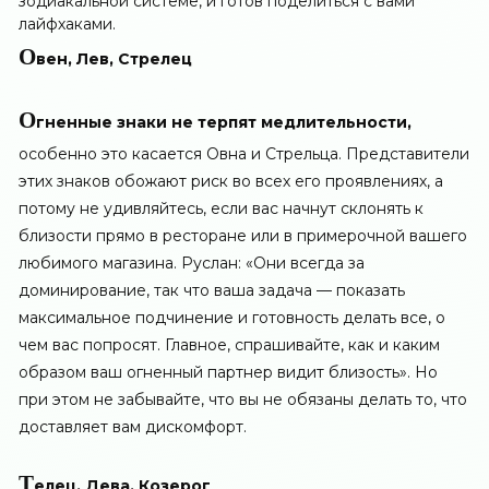
зодиакальной системе, и готов поделиться с вами
лайфхаками.
О
вен, Лев, Стрелец
О
гненные знаки не терпят медлительности,
особенно это касается Овна и Стрельца. Представители
этих знаков обожают риск во всех его проявлениях, а
потому не удивляйтесь, если вас начнут склонять к
близости прямо в ресторане или в примерочной вашего
любимого магазина. Руслан: «Они всегда за
доминирование, так что ваша задача — показать
максимальное подчинение и готовность делать все, о
чем вас попросят. Главное, спрашивайте, как и каким
образом ваш огненный партнер видит близость». Но
при этом не забывайте, что вы не обязаны делать то, что
доставляет вам дискомфорт.
Т
елец, Дева, Козерог