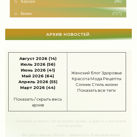
Бизнес
(717)
Рецепты
(495)
Шоппинг
(47)
АРХИВ НОВОСТЕЙ.
Диеты
(1208)
Август 2026 (14)
Отдых
(110)
Июль 2026 (56)
Июнь 2026 (41)
Здоровье
(1536)
Женский блог
Здоровье
Май 2026 (64)
Красота
Мода
Рецепты
Апрель 2026 (55)
Гороскоп
(56)
Сонник
Стиль жизни
Март 2026 (44)
Показать все теги
Тесты онлайн
(1464)
Показать / скрыть весь
архив
Дом
(298)
Беременность
(124)
-- Начинайте делать все, что вы можете сделать – и даже то, о чем можете
хотя бы мечтать.
Автоледи
(4)
-- Все дело в мыслях. Мысль — начало всего. И мыслями можно