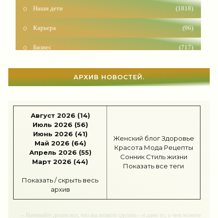
Наши дети
(1818)
Карьера
(96)
Бизнес
(717)
Рецепты
(495)
АРХИВ НОВОСТЕЙ.
Шоппинг
(47)
Диеты
(1208)
Август 2026 (14)
Отдых
(110)
Июль 2026 (56)
Июнь 2026 (41)
Женский блог
Здоровье
Здоровье
(1536)
Май 2026 (64)
Красота
Мода
Рецепты
Апрель 2026 (55)
Сонник
Стиль жизни
Гороскоп
(56)
Март 2026 (44)
Показать все теги
Тесты онлайн
(1464)
Показать / скрыть весь
архив
Дом
(298)
-- Начинайте делать все, что вы можете сделать – и даже то, о чем можете
Беременность
(124)