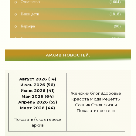
Наши дети
(1818)
Карьера
(96)
Бизнес
(717)
Рецепты
(495)
АРХИВ НОВОСТЕЙ.
Шоппинг
(47)
Диеты
(1208)
Август 2026 (14)
Отдых
(110)
Июль 2026 (56)
Июнь 2026 (41)
Женский блог
Здоровье
Здоровье
(1536)
Май 2026 (64)
Красота
Мода
Рецепты
Апрель 2026 (55)
Сонник
Стиль жизни
Гороскоп
(56)
Март 2026 (44)
Показать все теги
Тесты онлайн
(1464)
Показать / скрыть весь
архив
Дом
(298)