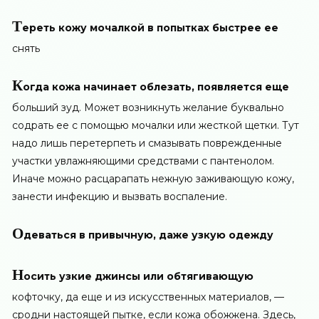
Т
ереть кожу мочалкой в попытках быстрее ее
снять
К
огда кожа начинает облезать, появляется еще
больший зуд. Может возникнуть желание буквально
содрать ее с помощью мочалки или жесткой щетки. Тут
надо лишь перетерпеть и смазывать поврежденные
участки увлажняющими средствами с пантенолом.
Иначе можно расцарапать нежную заживающую кожу,
занести инфекцию и вызвать воспаление.
О
деваться в привычную, даже узкую одежду
Н
осить узкие джинсы или обтягивающую
кофточку, да еще и из искусственных материалов, —
сродни настоящей пытке, если кожа обожжена. Здесь,