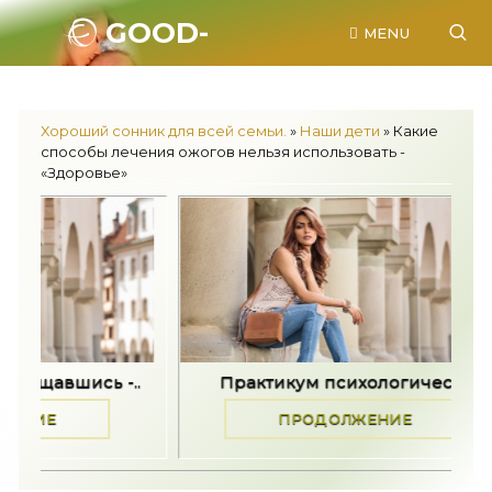
GOOD-
MENU
SONNIK.RU.
Хороший сонник для всей семьи.
»
Наши дети
» Какие
способы лечения ожогов нельзя использовать -
«Здоровье»
ь -..
Практикум психологической..
Зада
ПРОДОЛЖЕНИЕ