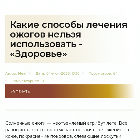
Какие способы лечения
ожогов нельзя
использовать -
«Здоровье»
Автор:
Neal
Дата:
04-июл-2026, 13:30
Просмотров:
64
Комментариев:
0
ПЕЧАТЬ
Солнечные ожоги — неотъемлемый атрибут лета. Все
равно хоть кто-то, но отмечает неприятное жжение на
коже, покраснение покровов, слезающие лоскутки