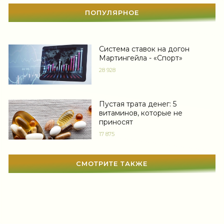
Автоледи
(4)
ПОПУЛЯРНОЕ
Новости звезд
(418)
Система ставок на догон
Мода
(1363)
Мартингейла - «Спорт»
Свадьба
(464)
28 928
Гадания
(12)
Пустая трата денег: 5
Сонник
(3379)
витаминов, которые не
приносят
Увлечения
(63)
17 875
Мир женщины
(1812)
СМОТРИТЕ ТАКЖЕ