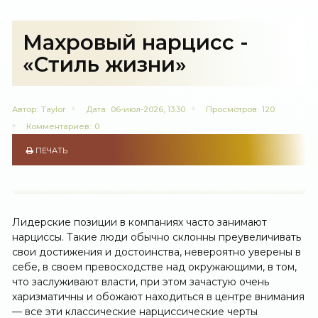
Махровый нарцисс -
«Стиль жизни»
Автор:
Taylor
Дата:
06-июл-2026, 13:30
Просмотров:
120
Комментариев:
0
ПЕЧАТЬ
Лидерские позиции в компаниях часто занимают
нарциссы. Такие люди обычно склонны преувеличивать
свои достижения и достоинства, невероятно уверены в
себе, в своем превосходстве над окружающими, в том,
что заслуживают власти, при этом зачастую очень
харизматичны и обожают находиться в центре внимания
— все эти классические нарциссические черты