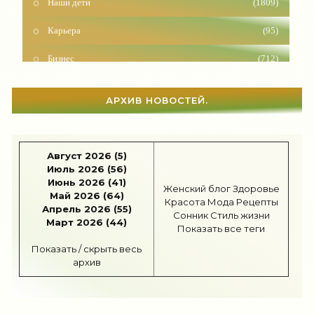
Карьера
(95)
Бизнес
(712)
Рецепты
(494)
АРХИВ НОВОСТЕЙ.
Шоппинг
(46)
Диеты
(1201)
Август 2026 (5)
Отдых
(108)
Июль 2026 (56)
Июнь 2026 (41)
Здоровье
(1527)
Женский блог
Здоровье
Май 2026 (64)
Красота
Мода
Рецепты
Апрель 2026 (55)
Сонник
Стиль жизни
Гороскоп
(55)
Март 2026 (44)
Показать все теги
Тесты онлайн
(1457)
Показать / скрыть весь
архив
Дом
(296)
Беременность
(123)