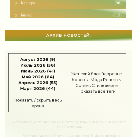
Бизнес
(715)
Рецепты
(495)
Шоппинг
(47)
АРХИВ НОВОСТЕЙ.
Диеты
(1205)
Отдых
(110)
Август 2026 (9)
Июль 2026 (56)
Июнь 2026 (41)
Здоровье
(1531)
Женский блог
Здоровье
Май 2026 (64)
Красота
Мода
Рецепты
Апрель 2026 (55)
Гороскоп
(55)
Сонник
Стиль жизни
Март 2026 (44)
Показать все теги
Тесты онлайн
(1460)
Показать / скрыть весь
архив
Дом
(297)
Беременность
(123)
-- Начинайте делать все, что вы можете сделать – и даже то, о чем можете
хотя бы мечтать.
Автоледи
(4)
-- Все дело в мыслях. Мысль — начало всего. И мыслями можно