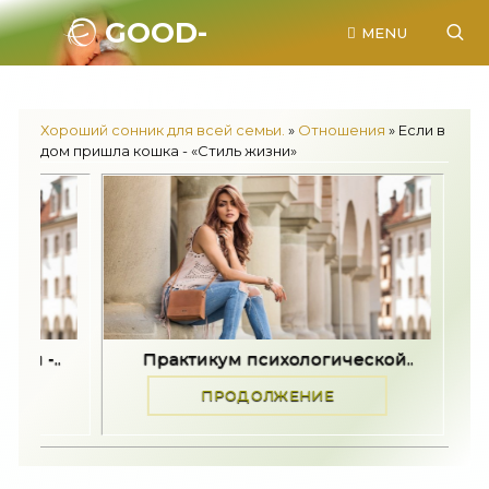
GOOD-
MENU
SONNIK.RU.
Хороший сонник для всей семьи.
»
Отношения
» Если в
дом пришла кошка - «Стиль жизни»
Практикум психологической..
Как принять
ПРОДОЛЖЕНИЕ
ПРО