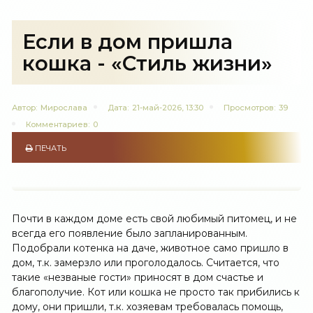
Если в дом пришла
кошка - «Стиль жизни»
Автор:
Мирослава
Дата:
21-май-2026, 13:30
Просмотров:
39
Комментариев:
0
ПЕЧАТЬ
Почти в каждом доме есть свой любимый питомец, и не
всегда его появление было запланированным.
Подобрали котенка на даче, животное само пришло в
дом, т.к. замерзло или проголодалось. Считается, что
такие «незваные гости» приносят в дом счастье и
благополучие. Кот или кошка не просто так прибились к
дому, они пришли, т.к. хозяевам требовалась помощь,