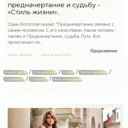
предначертание и судьбу -
«Стиль жизни»..
Один богослов сказал: "Предначертание связано с
самим человеком. С его качествами. Каков человек -
таково и Предначертание, судьба, Путь. Все
проистекает из...
Продолжение
Автор
Attwood
Дата
14-май-2026
/
/
/
/
Наши дети
Отношения
Мода
Тесты онлайн
/
/
Здоровье
Свадьба
Мир женщины