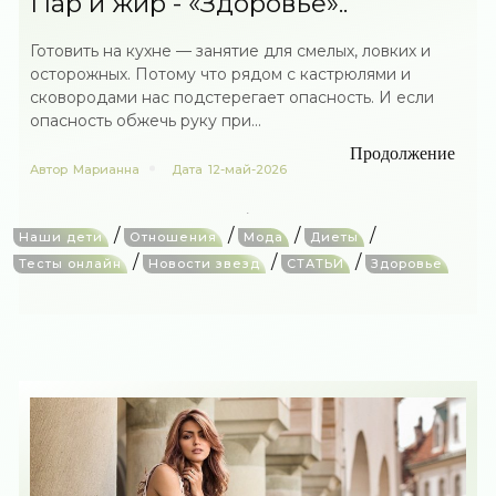
Пар и жир - «Здоровье»..
Готовить на кухне — занятие для смелых, ловких и
осторожных. Потому что рядом с кастрюлями и
сковородами нас подстерегает опасность. И если
опасность обжечь руку при...
Продолжение
Автор
Марианна
Дата
12-май-2026
/
/
/
/
Наши дети
Отношения
Мода
Диеты
/
/
/
Тесты онлайн
Новости звезд
СТАТЬИ
Здоровье