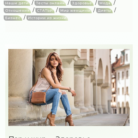
/
/
/
/
Наши дети
Тесты онлайн
Здоровье
Мода
/
/
/
/
Отношения
СТАТЬИ
Мир женщины
Диеты
/
Бизнес
Истории из жизни