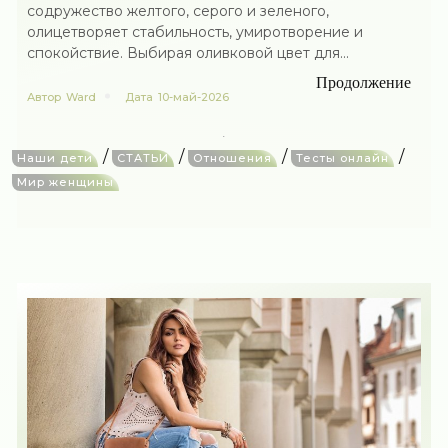
содружество желтого, серого и зеленого,
олицетворяет стабильность, умиротворение и
спокойствие. Выбирая оливковой цвет для...
Продолжение
Автор
Ward
Дата
10-май-2026
/
/
/
/
Наши дети
СТАТЬИ
Отношения
Тесты онлайн
Мир женщины