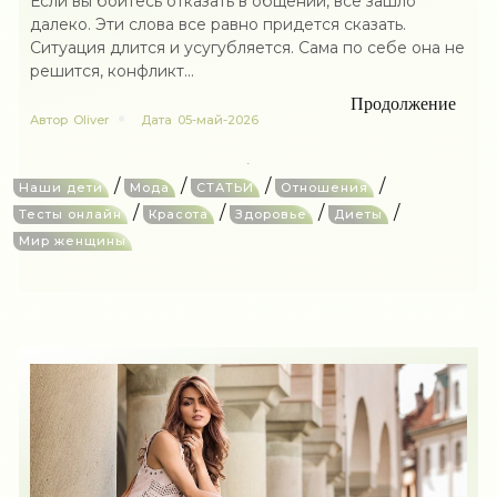
Если вы боитесь отказать в общении, всё зашло
далеко. Эти слова все равно придется сказать.
Ситуация длится и усугубляется. Сама по себе она не
решится, конфликт...
Продолжение
Автор
Oliver
Дата
05-май-2026
/
/
/
/
Наши дети
Мода
СТАТЬИ
Отношения
/
/
/
/
Тесты онлайн
Красота
Здоровье
Диеты
Мир женщины