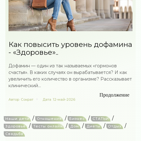
Как повысить уровень дофамина
- «Здоровье»..
Дофамин — один из так называемых «гормонов
счастья». В каких случаях он вырабатывается? И как
увеличить его количество в организме? Рассказывает
клинический...
Продолжение
Автор
Сократ
Дата
12-май-2026
/
/
/
/
Наши дети
Отношения
Бизнес
СТАТЬИ
/
/
/
/
/
Здоровье
Тесты онлайн
Дом
Диеты
Отдых
Свадьба