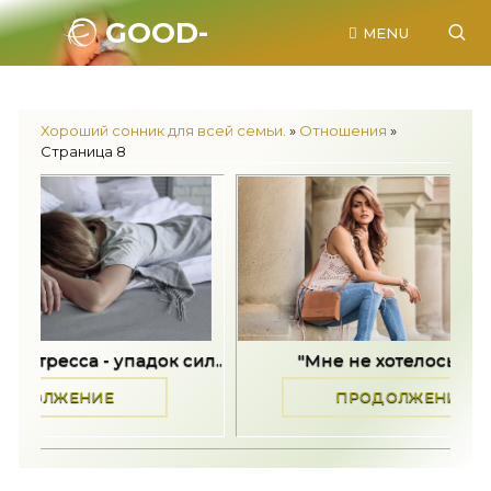
GOOD-
MENU
SONNIK.RU.
Хороший сонник для всей семьи.
»
Отношения
»
Страница 8
.
"Мне не хотелось жить" -..
Хорошие р
ПРОДОЛЖЕНИЕ
П