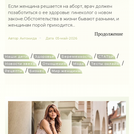
Если женщина решается на аборт, врач должен
позаботиться о ее здоровье: гинеколог о новом
законе.Обстоятельства в жизни бывают разными, и
женщинам порой приходится...
Продолжение
Автор
Антонида
Дата
05-май-2026
/
/
/
/
Наши дети
Здоровье
Беременность
СТАТЬИ
/
/
/
/
Новости звезд
Отношения
Мода
Тесты онлайн
/
/
Рецепты
Бизнес
Мир женщины