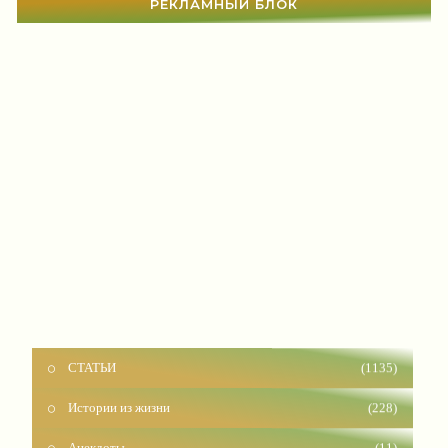
РЕКЛАМНЫЙ БЛОК
СТАТЬИ
(1135)
Истории из жизни
(228)
Анекдоты
(11)