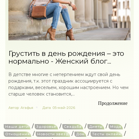
Грустить в день рождения – это
нормально - Женский блог...
В детстве многие с нетерпением ждут свой день
рождения, т.к. этот праздник ассоциируется с
подарками, весельем, хорошим настроением. Но чем
старше человек становится,...
Продолжение
Автор
Агафья
Дата
05-май-2026
/
/
/
/
/
Наши дети
Здоровье
Свадьба
Диеты
Мода
/
/
/
/
Отношения
Новости звезд
Дом
Тесты онлайн