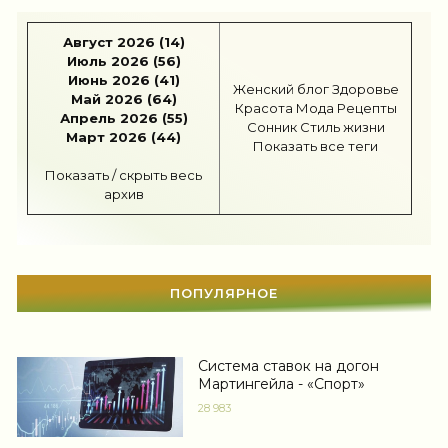
Отдых
(110)
Август 2026 (14)
Июль 2026 (56)
Здоровье
(1536)
Июнь 2026 (41)
Женский блог
Здоровье
Май 2026 (64)
Красота
Мода
Рецепты
Гороскоп
(56)
Апрель 2026 (55)
Сонник
Стиль жизни
Март 2026 (44)
Показать все теги
Тесты онлайн
(1464)
Показать / скрыть весь
Дом
(298)
архив
Беременность
(124)
Автоледи
(4)
ПОПУЛЯРНОЕ
Новости звезд
(422)
Мода
(1371)
Система ставок на догон
Мартингейла - «Спорт»
Свадьба
(467)
28 983
Гадания
(12)