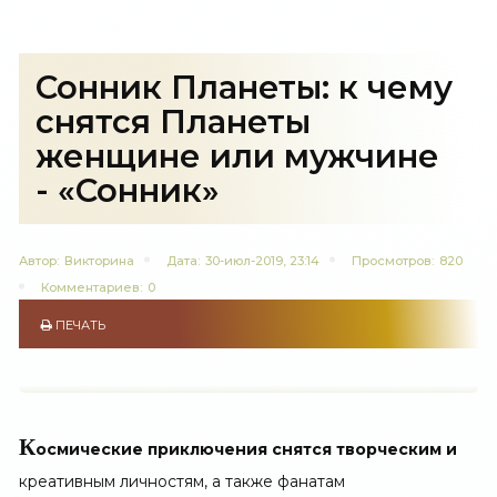
Сонник Планеты: к чему
снятся Планеты
женщине или мужчине
- «Сонник»
Автор:
Викторина
Дата:
30-июл-2019, 23:14
Просмотров:
820
Комментариев:
0
ПЕЧАТЬ
К
осмические приключения снятся творческим и
креативным личностям, а также фанатам