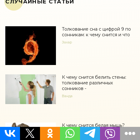
СЛУЧАЙНЫЕ СТАТЬИ
Толкование сна с цифрой 9 по
сонникам: к чему снится и что
Захар
К чему снится белить стены:
толкование различных
сонников -
Ванда
К чему снится белая мышь?
Толкование сна по сонникам -
Анисим