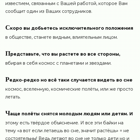
известием, связанным с Вашей работой, которое Вам
сообщит один из Ваших сотрудников.
С
коро вы добьетесь исключительного положения
в обществе, станете видным, влиятельным лицом.
П
редставьте, что вы растете во все стороны,
вбирая в себя космос с планетами и звездами.
Р
едко-редко но всё таки случается видеть во сне
космос, вселенную, космические полёты, или же просто
летать.
Ч
аще полёты снятся молодым людям или детям. И
этому есть твёрдое объяснение. И все эти байки на
тему «а вот если летаешь во сне, значит растёшь» = не
состоятельны! Ведь летают во сне не только дети но и