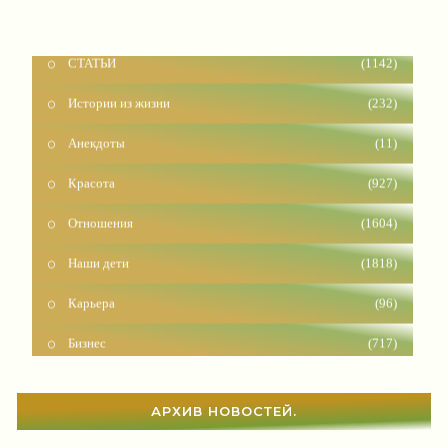
СТАТЬИ
(1142)
Истории из жизни
(232)
Анекдоты
(11)
Красота
(927)
Отношения
(1604)
Наши дети
(1818)
Карьера
(96)
Бизнес
(717)
Рецепты
(495)
Шоппинг
(47)
АРХИВ НОВОСТЕЙ.
Диеты
(1208)