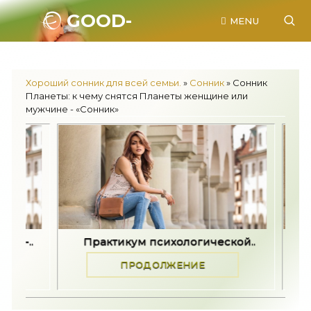
GOOD-
MENU
SONNIK.RU.
Хороший сонник для всей семьи.
»
Сонник
» Сонник
Планеты: к чему снятся Планеты женщине или
мужчине - «Сонник»
актикум психологической..
Задайте пять вопрос
ПРОДОЛЖЕНИЕ
ПРОДОЛЖЕ