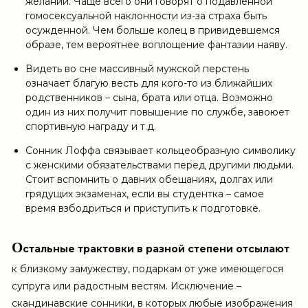
желаний. Чаще всего они говорят о подавленной
гомосексуальной наклонности из-за страха быть
осужденной. Чем больше колец в привидевшемся
образе, тем вероятнее воплощение фантазии наяву.
Видеть во сне массивный мужской перстень
означает благую весть для кого-то из ближайших
родственников – сына, брата или отца. Возможно
один из них получит повышение по службе, завоюет
спортивную награду и т.д.
Сонник Лоффа связывает кольцеобразную символику
с женскими обязательствами перед другими людьми.
Стоит вспомнить о давних обещаниях, долгах или
грядущих экзаменах, если вы студентка – самое
время взбодриться и приступить к подготовке.
О
стальные трактовки в разной степени отсылают
к близкому замужеству, подаркам от уже имеющегося
супруга или радостным вестям. Исключение –
скандинавские сонники, в которых любые изображения