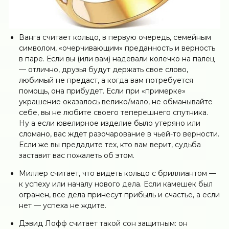
Ванга считает кольцо, в первую очередь, семейным
символом, «очерчивающим» преданность и верность
в паре. Если вы (или вам) надевали колечко на палец
— отлично, друзья будут держать свое слово,
любимый не предаст, а когда вам потребуется
помощь, она прибудет. Если при «примерке»
украшение оказалось велико/мало, не обманывайте
себе, вы не любите своего теперешнего спутника.
Ну а если ювелирное изделие было утеряно или
сломано, вас ждет разочарование в чьей-то верности.
Если же вы предадите тех, кто вам верит, судьба
заставит вас пожалеть об этом.
Миллер считает, что видеть кольцо с бриллиантом —
к успеху или началу нового дела. Если камешек был
огранен, все дела принесут прибыль и счастье, а если
нет — успеха не ждите.
Дэвид Лофф считает такой сон защитным: он