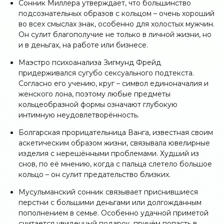
Сонник Миллера утверждает, что большинство
подсознательных образов с кольцом – очень хороший
во всех смыслах знак, особенно для холостых мужчин.
Он сулит благополучие не только в личной жизни, но
и в деньгах, на работе или бизнесе.
Маэстро психоанализа Зигмунд Фрейд
придерживался сугубо сексуального подтекста.
Согласно его учению, круг – символ единоначалия и
женского лона, поэтому любые предметы
кольцеобразной формы означают глубокую
интимную неудовлетворённость.
Болгарская прорицательница Ванга, известная своим
аскетическим образом жизни, связывала ювелирные
изделия с нерешёнными проблемами. Худший из
снов, по её мнению, когда с пальца слетело большое
кольцо – он сулит предательство близких.
Мусульманский сонник связывает приснившиеся
перстни с большими деньгами или долгожданным
пополнением в семье. Особенно удачной приметой
считается увиденный подарок, причём попасть в