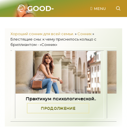
GOOD-
MENU
SONNIK.RU.
Хороший сонник для всей семьи.
»
Сонник
»
Блестящие сны: к чему приснилось кольцо с
бриллиантом - «Сонник»
кум психологической..
Как принять разные по
ПРОДОЛЖЕНИЕ
ПРОДОЛЖЕНИЕ