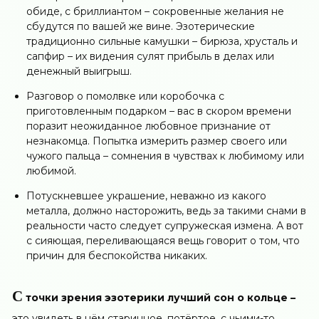
обиде, с бриллиантом – сокровенные желания не
сбудутся по вашей же вине. Эзотерические
традиционно сильные камушки – бирюза, хрусталь и
сапфир – их видения сулят прибыль в делах или
денежный выигрыш.
Разговор о помолвке или коробочка с
приготовленным подарком – вас в скором времени
поразит неожиданное любовное признание от
незнакомца. Попытка измерить размер своего или
чужого пальца – сомнения в чувствах к любимому или
любимой.
Потускневшее украшение, неважно из какого
металла, должно насторожить, ведь за такими снами в
реальности часто следует супружеская измена. А вот
с сияющая, переливающаяся вещь говорит о том, что
причин для беспокойства никаких.
С
точки зрения эзотерики лучший сон о кольце –
это увидеть в нём старинное, потёртое, с чьими-то