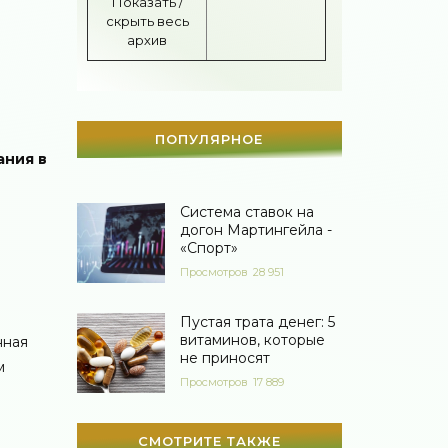
Показать /
скрыть весь
Гороскоп
(55)
архив
Тесты онлайн
(1460)
Дом
(297)
ПОПУЛЯРНОЕ
Беременность
(123)
ания в
Автоледи
(4)
Система ставок на
догон Мартингейла -
Новости звезд
(420)
«Спорт»
Просмотров
28 951
Мода
(1367)
Свадьба
(466)
Пустая трата денег: 5
витаминов, которые
нная
Гадания
(12)
не приносят
м
Просмотров
17 889
Сонник
(3381)
Увлечения
(63)
СМОТРИТЕ ТАКЖЕ