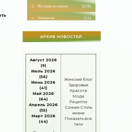
Истории из жизни
(229)
Анекдоты
(11)
рть
Красота
(925)
АРХИВ НОВОСТЕЙ.
Отношения
(1599)
Наши дети
(1813)
Август 2026
Карьера
(96)
(9)
Июль 2026
Бизнес
(715)
(56)
Женский блог
Июнь 2026
Рецепты
(495)
Здоровье
(41)
Красота
Май 2026
Шоппинг
(47)
Мода
(64)
Рецепты
Апрель 2026
Сонник
Стиль
Диеты
(1205)
(55)
жизни
Март 2026
Показать все
Отдых
(110)
(44)
теги
Здоровье
(1531)