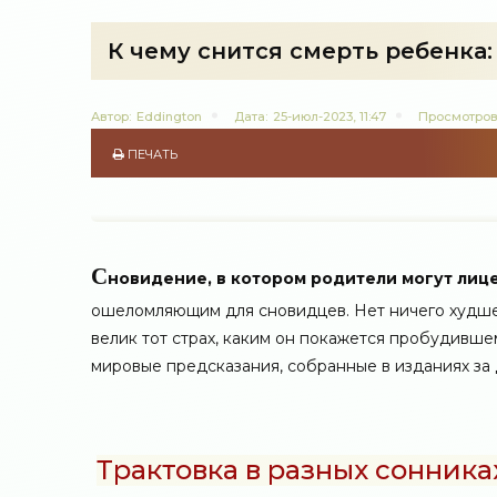
К чему снится смерть ребенка:
Автор:
Eddington
Дата:
25-июл-2023, 11:47
Просмотров
ПЕЧАТЬ
С
новидение, в котором родители могут лиц
ошеломляющим для сновидцев. Нет ничего худшего
велик тот страх, каким он покажется пробудивше
мировые предсказания, собранные в изданиях за 
Трактовка в разных сонника