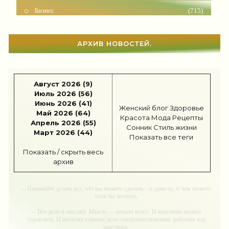
Рецепты
(495)
Шоппинг
(47)
АРХИВ НОВОСТЕЙ.
Диеты
(1205)
Отдых
(110)
Август 2026 (9)
Июль 2026 (56)
Здоровье
(1531)
Июнь 2026 (41)
Женский блог
Здоровье
Май 2026 (64)
Гороскоп
(55)
Красота
Мода
Рецепты
Апрель 2026 (55)
Сонник
Стиль жизни
Март 2026 (44)
Показать все теги
Тесты онлайн
(1460)
Показать / скрыть весь
Дом
(297)
архив
Беременность
(123)
-- Начинайте делать все, что вы можете сделать – и даже то, о чем можете
хотя бы мечтать.
Автоледи
(4)
-- Все дело в мыслях. Мысль — начало всего. И мыслями можно
Новости звезд
(420)
управлять. И поэтому главное дело совершенствования: работать над
мыслями.