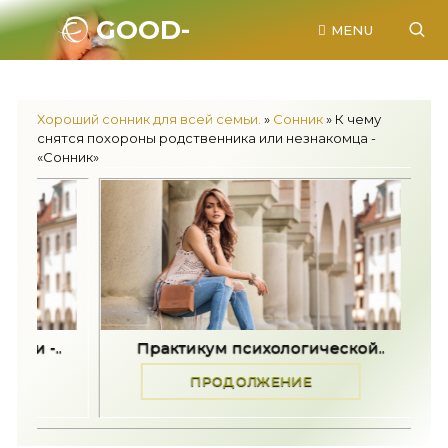
GOOD-
MENU
SONNIK.RU.
Хороший сонник для всей семьи.
»
Сонник
» К чему
снятся похороны родственника или незнакомца -
«Сонник»
кум психологической..
Как принять разные по
ПРОДОЛЖЕНИЕ
ПРОДОЛЖЕНИЕ