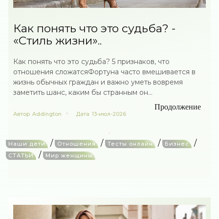
Как понять что это судьба? -
«Стиль жизни»..
Как понять что это судьба? 5 признаков, что
отношения сложатсяФортуна часто вмешивается в
жизнь обычных граждан и важно уметь вовремя
заметить шанс, каким бы странным он...
Продолжение
Автор
Addington
Дата
13-июл-2026
/
/
/
/
Наши дети
Отношения
Тесты онлайн
Бизнес
/
СТАТЬИ
Мир женщины