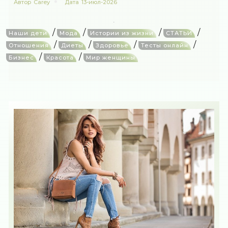
Автор
Carey
Дата
13-июл-2026
/
/
/
/
Наши дети
Мода
Истории из жизни
СТАТЬИ
/
/
/
/
Отношения
Диеты
Здоровье
Тесты онлайн
/
/
Бизнес
Красота
Мир женщины