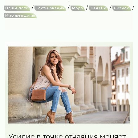
/
/
/
/
/
Наши дети
Тесты онлайн
Мода
СТАТЬИ
Бизнес
Мир женщины
Усилие в точке отчаяния меняет