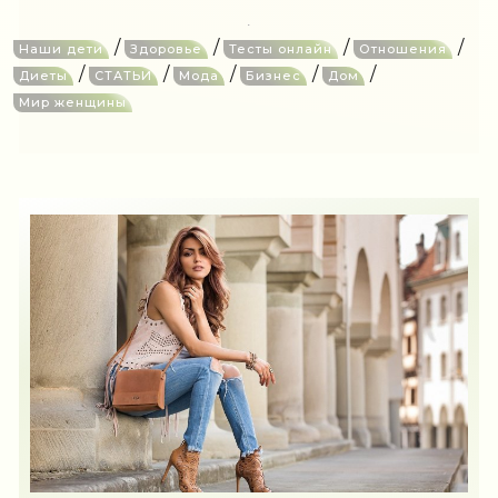
/
/
/
/
Наши дети
Здоровье
Тесты онлайн
Отношения
/
/
/
/
/
Диеты
СТАТЬИ
Мода
Бизнес
Дом
Мир женщины