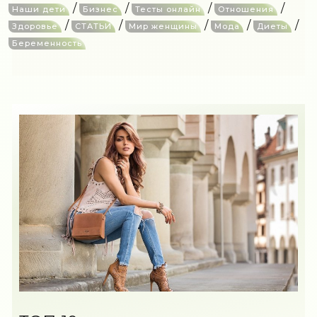
/
/
/
/
Наши дети
Бизнес
Тесты онлайн
Отношения
/
/
/
/
/
Здоровье
СТАТЬИ
Мир женщины
Мода
Диеты
Беременность