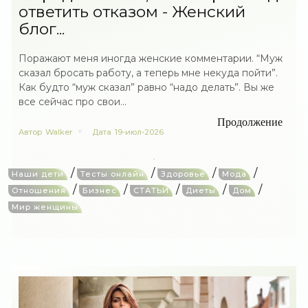
ответить отказом - Женский
блог...
Поражают меня иногда женские комментарии. “Муж
сказал бросать работу, а теперь мне некуда пойти”.
Как будто “муж сказал” равно “надо делать”. Вы же
все сейчас про свои...
Продолжение
Автор
Walker
Дата
19-июл-2026
/
/
/
/
Наши дети
Тесты онлайн
Здоровье
Мода
/
/
/
/
/
Отношения
Бизнес
СТАТЬИ
Диеты
Дом
Мир женщины