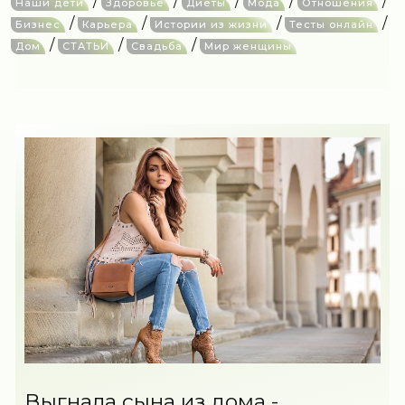
/
/
/
/
/
Наши дети
Здоровье
Диеты
Мода
Отношения
/
/
/
/
Бизнес
Карьера
Истории из жизни
Тесты онлайн
/
/
/
Дом
СТАТЬИ
Свадьба
Мир женщины
Выгнала сына из дома -