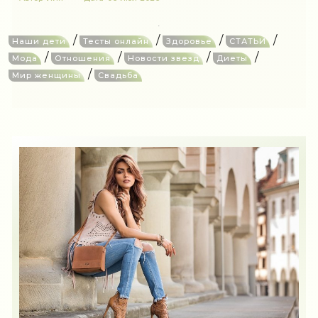
/
/
/
/
Наши дети
Тесты онлайн
Здоровье
СТАТЬИ
/
/
/
/
Мода
Отношения
Новости звезд
Диеты
/
Мир женщины
Свадьба