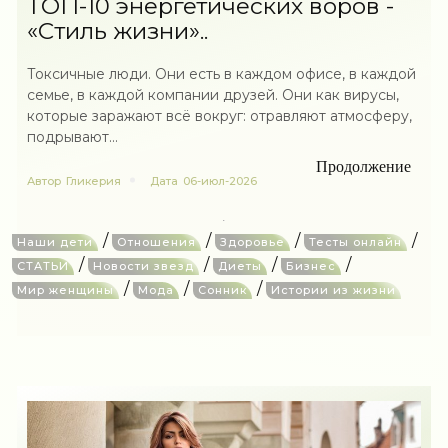
ТОП-10 энергетических воров -
«Стиль жизни»..
Токсичные люди. Они есть в каждом офисе, в каждой
семье, в каждой компании друзей. Они как вирусы,
которые заражают всё вокруг: отравляют атмосферу,
подрывают...
Продолжение
Автор
Гликерия
Дата
06-июл-2026
/
/
/
/
Наши дети
Отношения
Здоровье
Тесты онлайн
/
/
/
/
СТАТЬИ
Новости звезд
Диеты
Бизнес
/
/
/
Мир женщины
Мода
Сонник
Истории из жизни