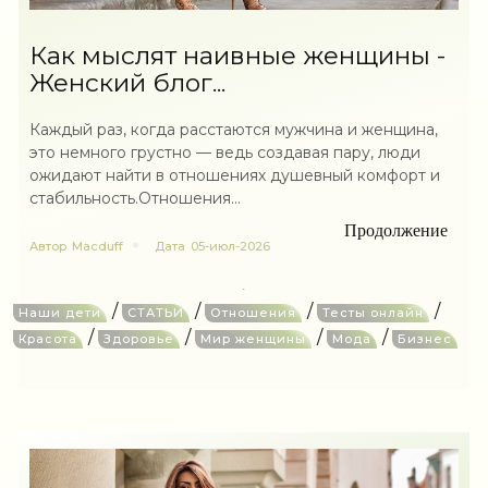
Как мыслят наивные женщины -
Женский блог...
Каждый раз, когда расстаются мужчина и женщина,
это немного грустно — ведь создавая пару, люди
ожидают найти в отношениях душевный комфорт и
стабильность.Отношения...
Продолжение
Автор
Macduff
Дата
05-июл-2026
/
/
/
/
Наши дети
СТАТЬИ
Отношения
Тесты онлайн
/
/
/
/
Красота
Здоровье
Мир женщины
Мода
Бизнес