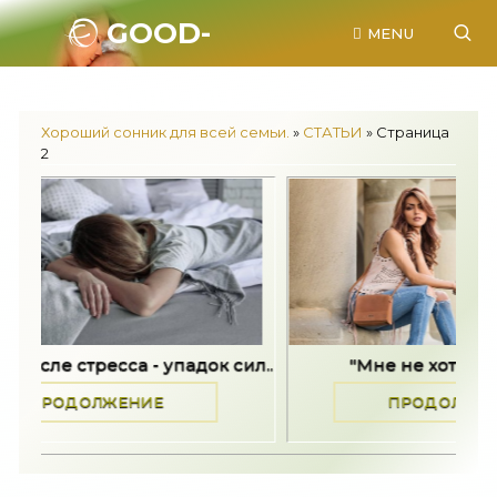
GOOD-
MENU
SONNIK.RU.
Хороший сонник для всей семьи.
»
СТАТЬИ
» Страница
2
л..
"Мне не хотелось жить" -..
Как пр
ПРОДОЛЖЕНИЕ