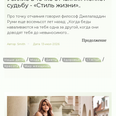
судьбу - «Стиль жизни»..
Про точку отчаяния говорил философ Джелаладдин
Руми еще восемьсот лет назад: „Когда беды
наваливаются на тебя одна за другой, когда они
доводят тебя до невыносимого...
Продолжение
Автор
Smith
Дата
13-июл-2026
/
/
/
/
/
Наши дети
Мода
Диеты
Здоровье
СТАТЬИ
/
Красота
Мир женщины