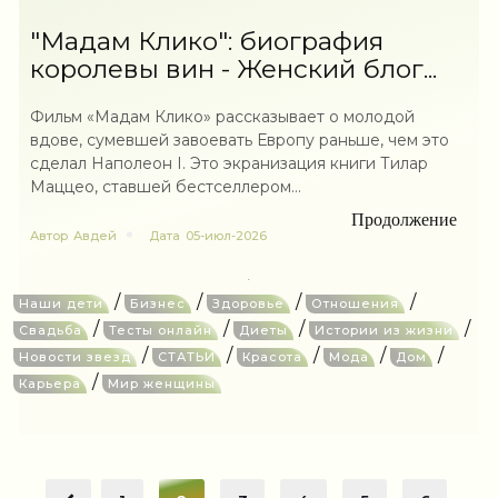
"Мадам Клико": биография
королевы вин - Женский блог...
Фильм «Мадам Клико» рассказывает о молодой
вдове, сумевшей завоевать Европу раньше, чем это
сделал Наполеон I. Это экранизация книги Тилар
Маццео, ставшей бестселлером...
Продолжение
Автор
Авдей
Дата
05-июл-2026
/
/
/
/
Наши дети
Бизнес
Здоровье
Отношения
/
/
/
/
Свадьба
Тесты онлайн
Диеты
Истории из жизни
/
/
/
/
/
Новости звезд
СТАТЬИ
Красота
Мода
Дом
/
Карьера
Мир женщины