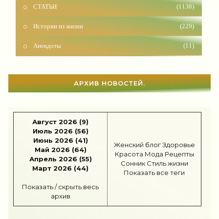
Истории из жизни
(229)
Анекдоты
(11)
Красота
(925)
Отношения
(1599)
АРХИВ НОВОСТЕЙ.
Наши дети
(1813)
Карьера
(96)
Август 2026 (9)
Бизнес
(715)
Июль 2026 (56)
Июнь 2026 (41)
Рецепты
(495)
Женский блог
Здоровье
Май 2026 (64)
Красота
Мода
Рецепты
Апрель 2026 (55)
Сонник
Стиль жизни
Шоппинг
(47)
Март 2026 (44)
Показать все теги
Диеты
(1205)
Показать / скрыть весь
архив
Отдых
(110)