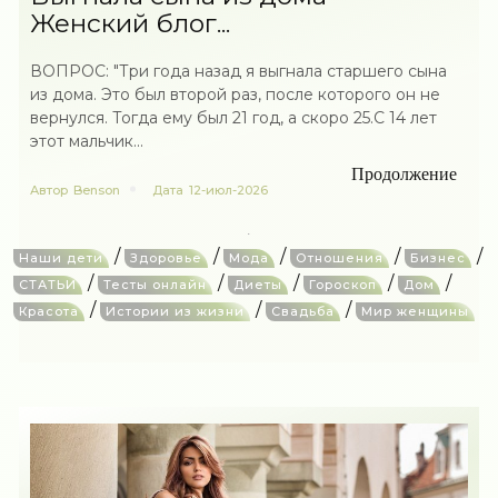
Женский блог...
ВОПРОС: "Три года назад я выгнала старшего сына
из дома. Это был второй раз, после которого он не
вернулся. Тогда ему был 21 год, а скоро 25.С 14 лет
этот мальчик...
Продолжение
Автор
Benson
Дата
12-июл-2026
/
/
/
/
/
Наши дети
Здоровье
Мода
Отношения
Бизнес
/
/
/
/
/
СТАТЬИ
Тесты онлайн
Диеты
Гороскоп
Дом
/
/
/
Красота
Истории из жизни
Свадьба
Мир женщины