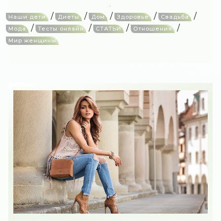
/
/
/
/
/
Наши дети
Диеты
Дом
Здоровье
Свадьба
/
/
/
/
Мода
Тесты онлайн
СТАТЬИ
Отношения
Мир женщины