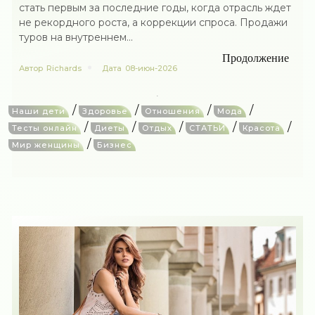
стать первым за последние годы, когда отрасль ждет
не рекордного роста, а коррекции спроса. Продажи
туров на внутреннем...
Продолжение
Автор
Richards
Дата
08-июн-2026
/
/
/
/
Наши дети
Здоровье
Отношения
Мода
/
/
/
/
/
Тесты онлайн
Диеты
Отдых
СТАТЬИ
Красота
/
Мир женщины
Бизнес