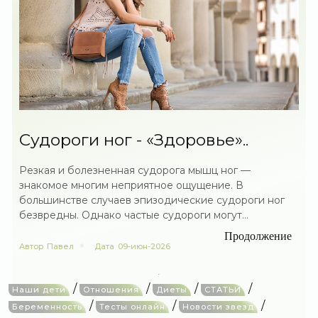
Судороги ног - «Здоровье»..
Резкая и болезненная судорога мышц ног —
знакомое многим неприятное ощущение. В
большинстве случаев эпизодические судороги ног
безвредны. Однако частые судороги могут...
Продолжение
Автор
Павел
Дата
09-июн-2026
/
/
/
/
Наши дети
Отношения
Диеты
СТАТЬИ
/
/
/
Беременность
Тесты онлайн
Новости звезд