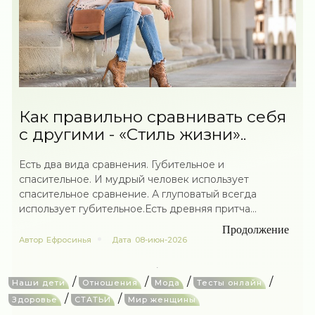
Как правильно сравнивать себя
с другими - «Стиль жизни»..
Есть два вида сравнения. Губительное и
спасительное. И мудрый человек использует
спасительное сравнение. А глуповатый всегда
использует губительное.Есть древняя притча...
Продолжение
Автор
Ефросинья
Дата
08-июн-2026
/
/
/
/
Наши дети
Отношения
Мода
Тесты онлайн
/
/
Здоровье
СТАТЬИ
Мир женщины