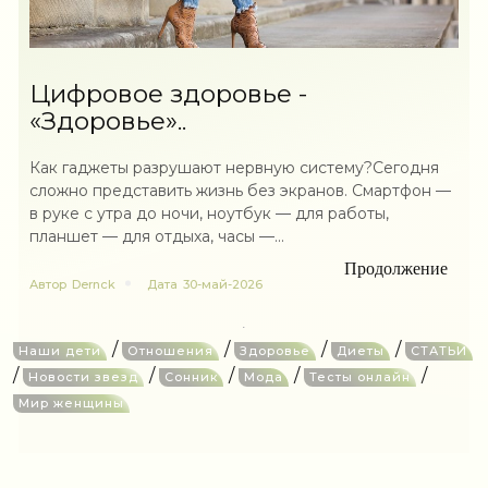
Цифровое здоровье -
«Здоровье»..
Как гаджеты разрушают нервную систему?Сегодня
сложно представить жизнь без экранов. Смартфон —
в руке с утра до ночи, ноутбук — для работы,
планшет — для отдыха, часы —...
Продолжение
Автор
Dernck
Дата
30-май-2026
/
/
/
/
Наши дети
Отношения
Здоровье
Диеты
СТАТЬИ
/
/
/
/
/
Новости звезд
Сонник
Мода
Тесты онлайн
Мир женщины