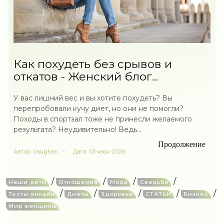
Как похудеть без срывов и
откатов - Женский блог...
У вас лишний вес и вы хотите похудеть? Вы
перепробовали кучу диет, но они не помогли?
Походы в спортзал тоже не принесли желаемого
результата? Неудивительно! Ведь...
Продолжение
Автор
Vaughan
Дата
03-июн-2026
/
/
/
/
Наши дети
Отношения
Мода
Свадьба
/
/
/
/
/
Тесты онлайн
Диеты
Здоровье
СТАТЬИ
Бизнес
Мир женщины