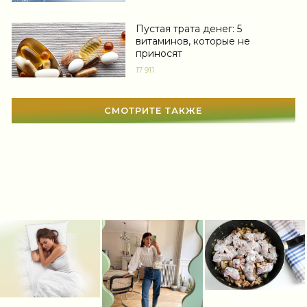
Автоледи
(4)
Пустая трата денег: 5
Новости звезд
(422)
витаминов, которые не
приносят
Мода
(1371)
17 911
Свадьба
(467)
СМОТРИТЕ ТАКЖЕ
Гадания
(12)
Сонник
(3381)
Увлечения
(63)
Мир женщины
(1817)