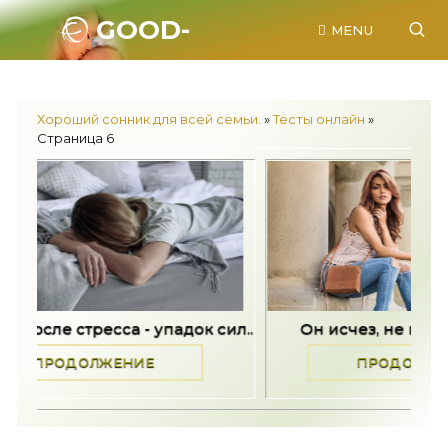
GOOD-
MENU
SONNIK.RU.
Хороший сонник для всей семьи.
»
Тесты онлайн
»
Страница 6
к сил..
Он исчез, не попрощавшись -..
Он
ПРОДОЛЖЕНИЕ