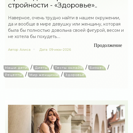
стройности - «Здоровье»..
Наверное, очень трудно найти в нашем окружении,
да и вообще в мире девушку или женщину, которая
была бы полностью довольна своей фигурой, весом и
не хотела бы похудеть....
Продолжение
Автор
Алиса
Дата
09-июн-2026
/
/
/
/
Наши дети
Диеты
Тесты онлайн
Бизнес
/
/
Рецепты
Мир женщины
Здоровье