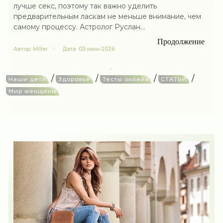
лучше секс, поэтому так важно уделить
предварительным ласкам не меньше внимание, чем
самому процессу. Астролог Руслан...
Продолжение
Автор
Miller
Дата
03-июн-2026
/
/
/
/
Наши дети
Здоровье
Тесты онлайн
СТАТЬИ
Мир женщины