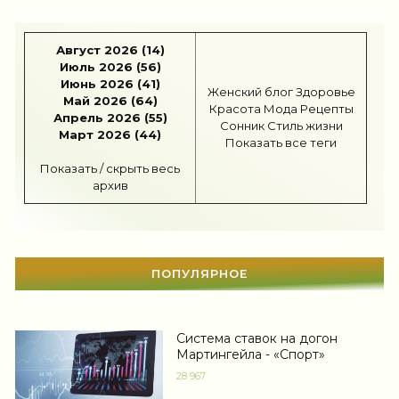
Карьера
(96)
Август 2026 (14)
Бизнес
(717)
Июль 2026 (56)
Июнь 2026 (41)
Рецепты
(495)
Женский блог
Здоровье
Май 2026 (64)
Красота
Мода
Рецепты
Апрель 2026 (55)
Шоппинг
(47)
Сонник
Стиль жизни
Март 2026 (44)
Показать все теги
Диеты
(1208)
Показать / скрыть весь
архив
Отдых
(110)
Здоровье
(1536)
Гороскоп
(56)
ПОПУЛЯРНОЕ
Тесты онлайн
(1464)
Система ставок на догон
Дом
(298)
Мартингейла - «Спорт»
Беременность
(124)
28 967