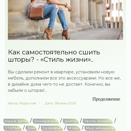
Как самостоятельно сшить
шторы? - «Стиль жизни»..
Вы сделали ремонт в квартире, установили новую
мебель, дополнили все это аксессуарами. Но все же,
в дизайне дома чего-то не достает. Конечно, вы
забыли о шторах!...
Продолжение
Автор
Радислав
Дата
08-июн-2026
/
/
/
/
Наши дети
Отношения
Диеты
Тесты онлайн
/
/
/
/
СТАТЬИ
Дом
Здоровье
Мода
Мир женщины