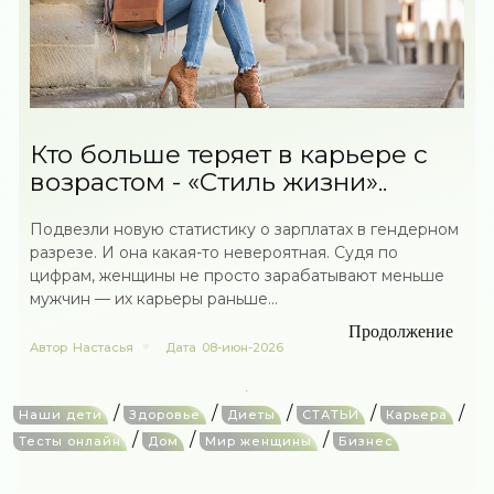
Кто больше теряет в карьере с
возрастом - «Стиль жизни»..
Подвезли новую статистику о зарплатах в гендерном
разрезе. И она какая-то невероятная. Судя по
цифрам, женщины не просто зарабатывают меньше
мужчин — их карьеры раньше...
Продолжение
Автор
Настасья
Дата
08-июн-2026
/
/
/
/
/
Наши дети
Здоровье
Диеты
СТАТЬИ
Карьера
/
/
/
Тесты онлайн
Дом
Мир женщины
Бизнес