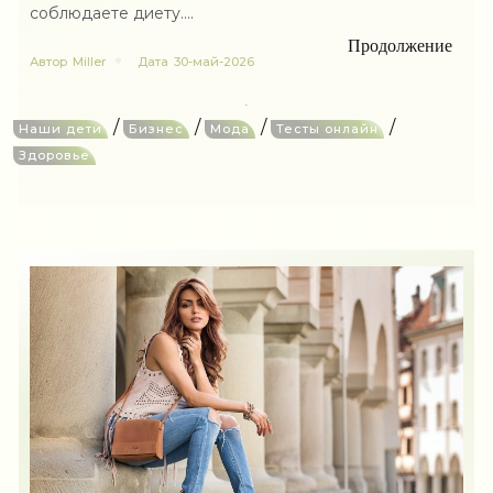
соблюдаете диету....
Продолжение
Автор
Miller
Дата
30-май-2026
/
/
/
/
Наши дети
Бизнес
Мода
Тесты онлайн
Здоровье