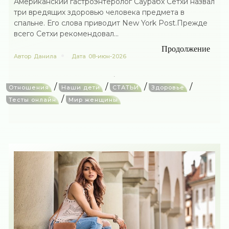
Американский гастроэнтеролог Саурабх Сетхи назвал
три вредящих здоровью человека предмета в
спальне. Его слова приводит New York Post.Прежде
всего Сетхи рекомендовал...
Продолжение
Автор
Данила
Дата
08-июн-2026
/
/
/
/
Отношения
Наши дети
СТАТЬИ
Здоровье
/
Тесты онлайн
Мир женщины