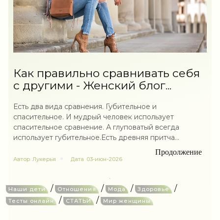
Как правильно сравнивать себя
с другими - Женский блог...
Есть два вида сравнения. Губительное и
спасительное. И мудрый человек использует
спасительное сравнение. А глуповатый всегда
использует губительное.Есть древняя притча...
Продолжение
Автор
Лукерья
Дата
03-июн-2026
/
/
/
/
Наши дети
Отношения
Мода
Здоровье
/
/
Тесты онлайн
СТАТЬИ
Мир женщины