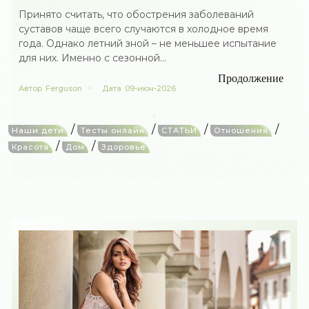
Принято считать, что обострения заболеваний
суставов чаще всего случаются в холодное время
года. Однако летний зной – не меньшее испытание
для них. Именно с сезонной...
Продолжение
Автор
Ferguson
Дата
09-июн-2026
/
/
/
/
Наши дети
Тесты онлайн
СТАТЬИ
Отношения
/
/
Красота
Дом
Здоровье