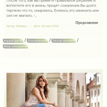
После того, как вы примете правильное решение и
воплотите его в жизнь, придёт сожаление.Вы долго
терпели что-то, смирялись, боялись это изменить или
сил не хватало, -...
Продолжение
Автор
Любава
Дата
03-июн-2026
/
/
/
Наши дети
Отношения
Тесты онлайн
Мир женщины