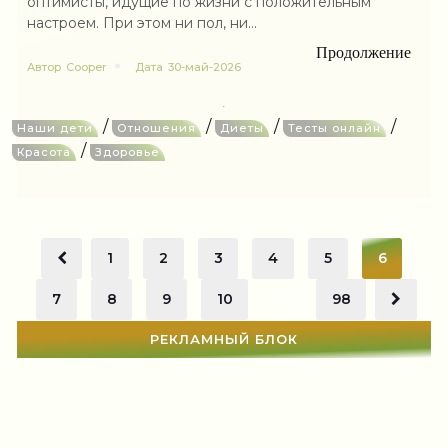
оптимисты, идущие по жизни с положительным
настроем. При этом ни пол, ни...
Продолжение
Автор
Cooper
Дата
30-май-2026
/
/
/
/
Наши дети
Отношения
Диеты
Тесты онлайн
/
Красота
Здоровье
1
2
3
4
5
6
7
8
9
10
...
98
РЕКЛАМНЫЙ БЛОК