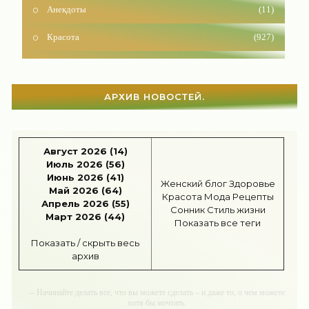
Анекдоты
(11)
Красота
(927)
Отношения
(1604)
Наши дети
(1818)
АРХИВ НОВОСТЕЙ.
Карьера
(96)
Бизнес
(717)
Август 2026 (14)
Июль 2026 (56)
Рецепты
(495)
Июнь 2026 (41)
Женский блог
Здоровье
Май 2026 (64)
Шоппинг
(47)
Красота
Мода
Рецепты
Апрель 2026 (55)
Сонник
Стиль жизни
Март 2026 (44)
Диеты
(1208)
Показать все теги
Показать / скрыть весь
Отдых
(110)
архив
Здоровье
(1536)
-- Начинайте делать все, что вы можете сделать – и даже то, о чем можете
хотя бы мечтать.
Гороскоп
(56)