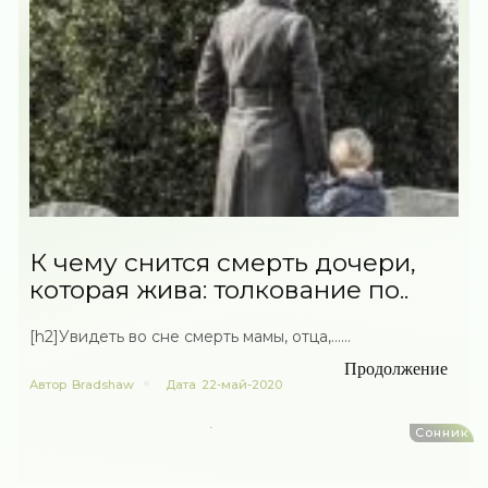
К чему снится смерть дочери,
которая жива: толкование по..
[h2]Увидеть во сне смерть мамы, отца,......
Продолжение
Автор
Bradshaw
Дата
22-май-2020
Сонник