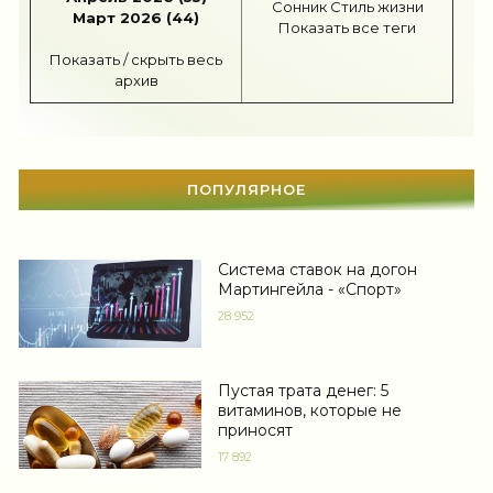
Сонник
Стиль жизни
Март 2026 (44)
Показать все теги
Шоппинг
(47)
Показать / скрыть весь
Диеты
(1205)
архив
Отдых
(110)
Здоровье
(1531)
ПОПУЛЯРНОЕ
Гороскоп
(55)
Тесты онлайн
(1460)
Система ставок на догон
Мартингейла - «Спорт»
Дом
(297)
28 952
Беременность
(123)
Автоледи
(4)
Пустая трата денег: 5
витаминов, которые не
Новости звезд
(420)
приносят
17 892
Мода
(1367)