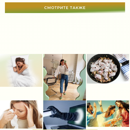
Свадьба
(466)
СМОТРИТЕ ТАКЖЕ
Гадания
(12)
Сонник
(3381)
Увлечения
(63)
Мир женщины
(1812)