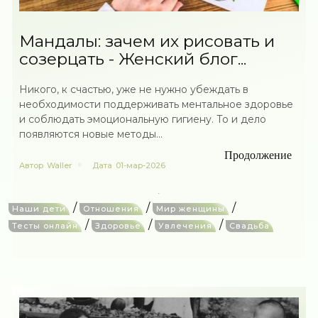
Мандалы: зачем их рисовать и
созерцать - Женский блог...
Никого, к счастью, уже не нужно убеждать в
необходимости поддерживать ментальное здоровье
и соблюдать эмоциональную гигиену. То и дело
появляются новые методы...
Продолжение
Автор
Waller
Дата
01-мар-2026
/
/
/
Наши дети
Отношения
Мир женщины
/
/
/
Тесты онлайн
Здоровье
Увлечения
Свадьба