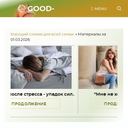
GOOD-
MENU
SONNIK.RU.
Хороший сонник для всей семьи.
» Материалы за
01.03.2026
ресса - упадок сил..
"Мне не хотелось жить" -.
ОЛЖЕНИЕ
ПРОДОЛЖЕНИЕ