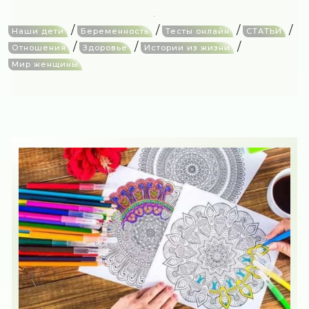
/
/
/
/
Наши дети
Беременность
Тесты онлайн
СТАТЬИ
/
/
/
Отношения
Здоровье
Истории из жизни
Мир женщины