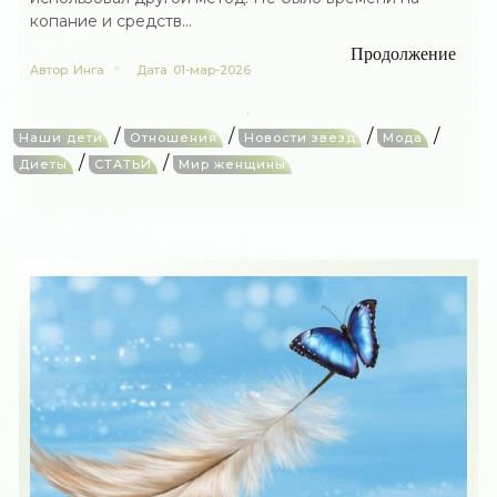
копание и средств...
Продолжение
Автор
Инга
Дата
01-мар-2026
/
/
/
/
Наши дети
Отношения
Новости звезд
Мода
/
/
Диеты
СТАТЬИ
Мир женщины