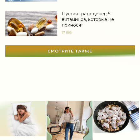
Свадьба
(466)
Пустая трата денег: 5
Гадания
(12)
витаминов, которые не
приносят
Сонник
(3381)
17 886
Увлечения
(63)
СМОТРИТЕ ТАКЖЕ
Мир женщины
(1812)