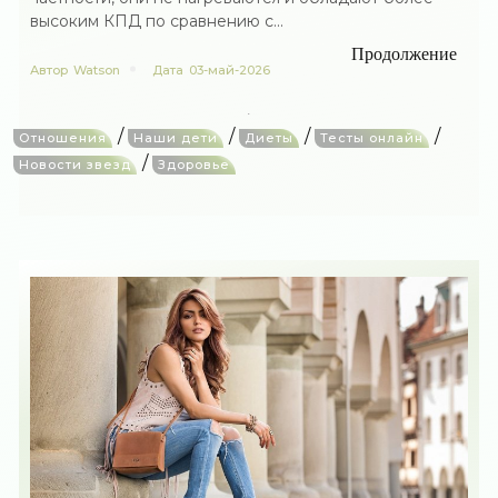
высоким КПД по сравнению с...
Продолжение
Автор
Watson
Дата
03-май-2026
/
/
/
/
Отношения
Наши дети
Диеты
Тесты онлайн
/
Новости звезд
Здоровье