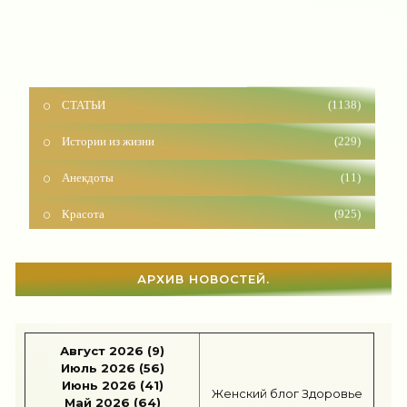
СТАТЬИ
(1138)
Истории из жизни
(229)
Анекдоты
(11)
Красота
(925)
Отношения
(1599)
Наши дети
(1813)
АРХИВ НОВОСТЕЙ.
Карьера
(96)
Бизнес
(715)
Август 2026 (9)
Июль 2026 (56)
Рецепты
(495)
Июнь 2026 (41)
Женский блог
Здоровье
Май 2026 (64)