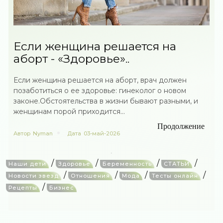
Если женщина решается на
аборт - «Здоровье»..
Если женщина решается на аборт, врач должен
позаботиться о ее здоровье: гинеколог о новом
законе.Обстоятельства в жизни бывают разными, и
женщинам порой приходится...
Продолжение
Автор
Nyman
Дата
03-май-2026
/
/
/
/
Наши дети
Здоровье
Беременность
СТАТЬИ
/
/
/
/
Новости звезд
Отношения
Мода
Тесты онлайн
/
Рецепты
Бизнес