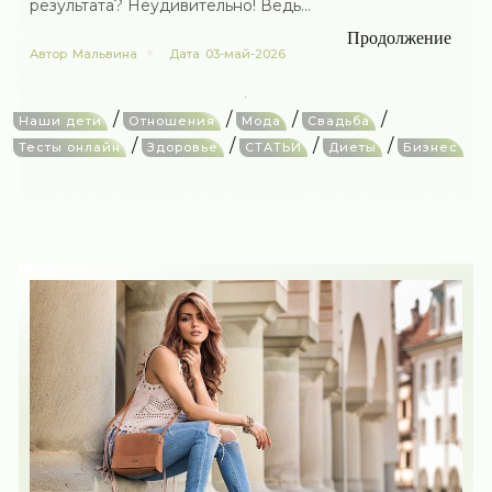
результата? Неудивительно! Ведь...
Продолжение
Автор
Мальвина
Дата
03-май-2026
/
/
/
/
Наши дети
Отношения
Мода
Свадьба
/
/
/
/
Тесты онлайн
Здоровье
СТАТЬИ
Диеты
Бизнес