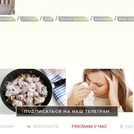
/
/
/
/
/
Бизнес
СТАТЬИ
Дом
Тесты онлайн
Карьера
Мир ж
ПОДПИСАТЬСЯ НА НАШ ТЕЛЕГРАМ
AGRAM
ВКОНТАКТЕ
РЕКЛАМА У НАС
ОДН