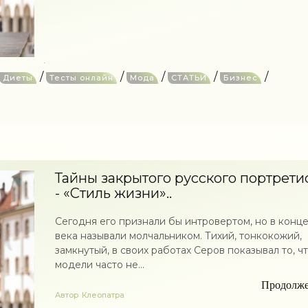
/
/
/
/
/
Диеты
Тесты онлайн
Мода
СТАТЬИ
Бизнес
Тайны закрытого русского портрети
- «Стиль жизни»..
Сегодня его признали бы интровертом, но в конце
века называли молчальником. Тихий, тонкокожий,
замкнутый, в своих работах Серов показывал то, чт
модели часто не...
Продолж
Автор
Клеопатра