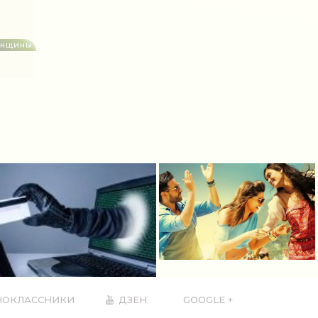
енщины
ОКЛАССНИКИ
ДЗЕН
GOOGLE +