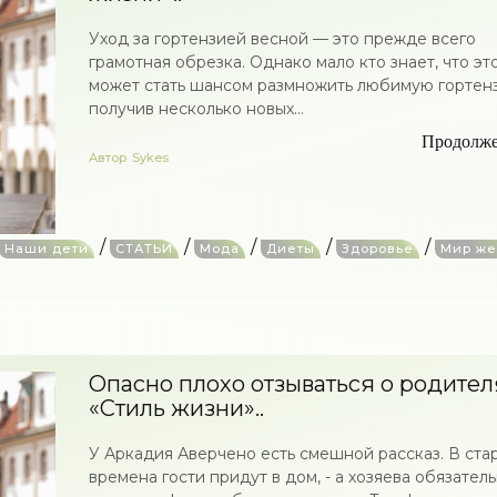
Уход за гортензией весной — это прежде всего
грамотная обрезка. Однако мало кто знает, что эт
может стать шансом размножить любимую гортен
получив несколько новых...
Продолж
Автор
Sykes
/
/
/
/
/
Наши дети
СТАТЬИ
Мода
Диеты
Здоровье
Мир ж
Опасно плохо отзываться о родител
«Стиль жизни»..
У Аркадия Аверчено есть смешной рассказ. В ста
времена гости придут в дом, - а хозяева обязател