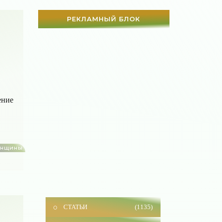
РЕКЛАМНЫЙ БЛОК
ение
енщины
СТАТЬИ
(1135)
Истории из жизни
(228)