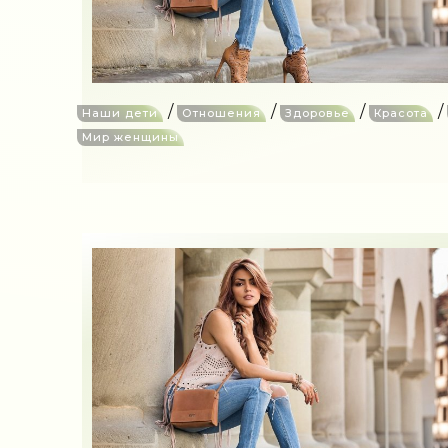
/
/
/
/
Наши дети
Отношения
Здоровье
Красота
Мир женщины