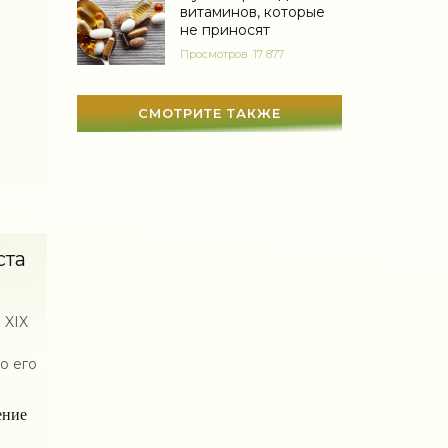
витаминов, которые
Мир женщины
(1812)
не приносят
Просмотров
17 877
СМОТРИТЕ ТАКЖЕ
ста
 XIX
о его
ение