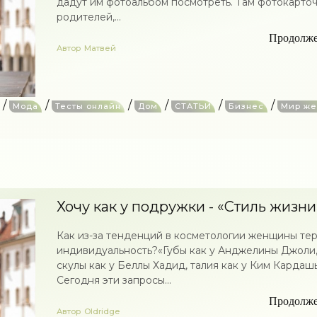
дадут им фотоальбом посмотреть. Там фотокарто
родителей,...
Продолж
Автор
Матвей
/
/
/
/
/
/
Мода
Тесты онлайн
Дом
СТАТЬИ
Бизнес
Мир ж
Хочу как у подружки - «Стиль жизни»
Как из-за тенденций в косметологии женщины те
индивидуальность?«Губы как у Анджелины Джоли
скулы как у Беллы Хадид, талия как у Ким Кардаш
Сегодня эти запросы...
Продолж
Автор
Oldridge