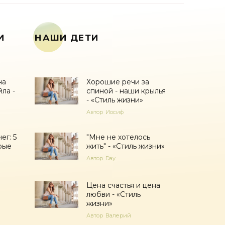
И
НАШИ ДЕТИ
на
Хорошие речи за
ла -
спиной - наши крылья
- «Стиль жизни»
Автор
Иосиф
ег: 5
"Мне не хотелось
рые
жить" - «Стиль жизни»
Автор
Day
Цена счастья и цена
любви - «Стиль
жизни»
Автор
Валерий