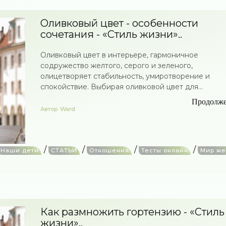
Оливковый цвет - особенности
сочетания - «Стиль жизни»..
Оливковый цвет в интерьере, гармоничное
содружество желтого, серого и зеленого,
олицетворяет стабильность, умиротворение и
спокойствие. Выбирая оливковой цвет для...
Продолж
Автор
Ward
/
/
/
/
Наши дети
СТАТЬИ
Отношения
Тесты онлайн
Мир ж
Как размножить гортензию - «Стиль
жизни»..