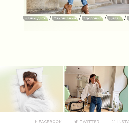
/
/
/
/
Наши дети
Отношения
Здоровье
Диеты
FACEBOOK
TWITTER
INST