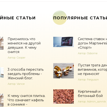
ЙНЫЕ СТАТЬИ
ПОПУЛЯРНЫЕ СТАТЬ
Приснилось что
Система ставок 
женился на другой
догон Мартингей
девушке. К чему
«Спорт»
снится
Автор
Osborne
Автор
Cooper
Пустая трата ден
3 способа перестать
витаминов, кото
заедать проблемы -
не приносят
Женский блог.
Автор
Ferguson
Автор
Vance
Кирпичный и
К чему снится плитка.
бетонный бой
Что означает кафель
Автор
Admin_sonnik
в соннике -