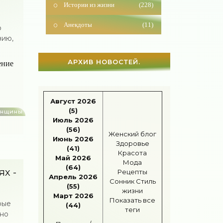
Анекдоты
(11)
о
Красота
(925)
зию,
Отношения
(1595)
АРХИВ НОВОСТЕЙ.
ение
Наши дети
(1809)
Карьера
(95)
Август 2026
(5)
енщины
Бизнес
(712)
Июль 2026
(56)
Женский блог
Рецепты
(494)
Июнь 2026
Здоровье
(41)
Красота
Шоппинг
(46)
Май 2026
Мода
(64)
ях -
Рецепты
Диеты
(1201)
Апрель 2026
Сонник
Стиль
(55)
жизни
Отдых
(108)
Март 2026
Показать все
рые
(44)
теги
ьно
Здоровье
(1527)