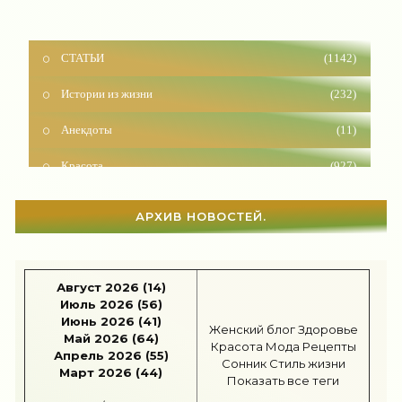
СТАТЬИ
(1142)
Истории из жизни
(232)
Анекдоты
(11)
Красота
(927)
Отношения
(1604)
АРХИВ НОВОСТЕЙ.
Наши дети
(1818)
Карьера
(96)
Август 2026 (14)
Бизнес
(717)
Июль 2026 (56)
Июнь 2026 (41)
Женский блог
Здоровье
Рецепты
(495)
Май 2026 (64)
Красота
Мода
Рецепты
Апрель 2026 (55)
Сонник
Стиль жизни
Шоппинг
(47)
Март 2026 (44)
Показать все теги