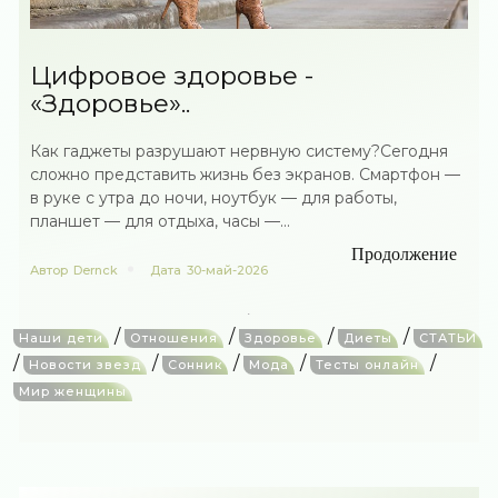
Цифровое здоровье -
«Здоровье»..
Как гаджеты разрушают нервную систему?Сегодня
сложно представить жизнь без экранов. Смартфон —
в руке с утра до ночи, ноутбук — для работы,
планшет — для отдыха, часы —...
Продолжение
Автор
Dernck
Дата
30-май-2026
/
/
/
/
Наши дети
Отношения
Здоровье
Диеты
СТАТЬИ
/
/
/
/
/
Новости звезд
Сонник
Мода
Тесты онлайн
Мир женщины