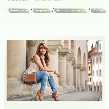
/
/
/
Наши дети
Здоровье
Истории из жизни
СТАТЬИ