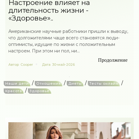
Настроение влияет на
длительность жизни -
«Здоровье»..
Американские научные работники пришли к выводу,
что долгожителями чаще всего становятся люди-
оптимисты, идущие по жизни с положительным
настроем. При этом ни пол, ни...
Продолжение
Автор
Cooper
Дата
30-май-2026
/
/
/
/
Наши дети
Отношения
Диеты
Тесты онлайн
/
Красота
Здоровье