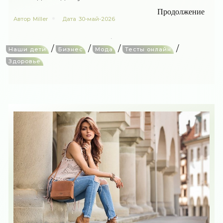
Продолжение
Автор
Miller
Дата
30-май-2026
/
/
/
/
Наши дети
Бизнес
Мода
Тесты онлайн
Здоровье