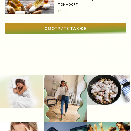
приносят
Сонник
(3381)
17 912
Увлечения
(63)
СМОТРИТЕ ТАКЖЕ
Мир женщины
(1817)