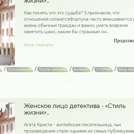
жизни»..
Как понять что это судьба? 5 признаков, что
отношения сложатсяФортуна часто вмешивается 
жизнь обычных граждан и важно уметь вовремя
заметить шанс, каким бы странным он...
Продолж
Автор
Addington
/
/
/
/
/
и
Отношения
Тесты онлайн
Бизнес
СТАТЬИ
Мир ж
Женское лицо детектива - «Стиль
жизни»..
Агата Кристи - английская писательница, чьи
произведения стали одними из самых публикуемы