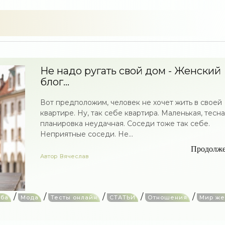
Не надо ругать свой дом - Женский
блог...
Вот предположим, человек не хочет жить в своей
квартире. Ну, так себе квартира. Маленькая, тесна
планировка неудачная. Соседи тоже так себе.
Неприятные соседи. Не...
Продолж
Автор
Вячеслав
/
/
/
/
/
ьба
Мода
Тесты онлайн
СТАТЬИ
Отношения
Мир ж