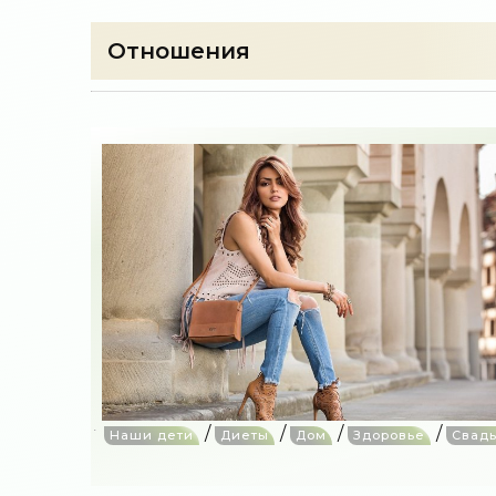
Отношения
/
/
/
/
Наши дети
Диеты
Дом
Здоровье
Свад