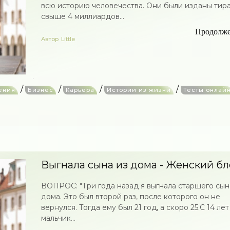
всю историю человечества. Они были изданы тир
свыше 4 миллиардов...
Продолж
Автор
Little
/
/
/
/
ения
Бизнес
Карьера
Истории из жизни
Тесты онлай
Выгнала сына из дома - Женский блог
ВОПРОС: "Три года назад я выгнала старшего сын
дома. Это был второй раз, после которого он не
вернулся. Тогда ему был 21 год, а скоро 25.С 14 лет
мальчик...