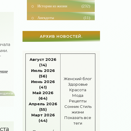
Анекдоты
(11)
Красота
(927)
Отношения
(1604)
АРХИВ НОВОСТЕЙ.
ачала
Наши дети
(1818)
ыми.
т
Карьера
(96)
Август 2026
(14)
Бизнес
(717)
Июль 2026
ение
(56)
Женский блог
Рецепты
(495)
Июнь 2026
Здоровье
(41)
Красота
Шоппинг
(47)
Май 2026
енщины
Мода
(64)
Рецепты
Апрель 2026
Диеты
(1208)
Сонник
Стиль
(55)
жизни
Март 2026
Отдых
(110)
Показать все
(44)
теги
Здоровье
(1536)
ста