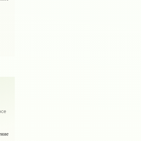
все
ение