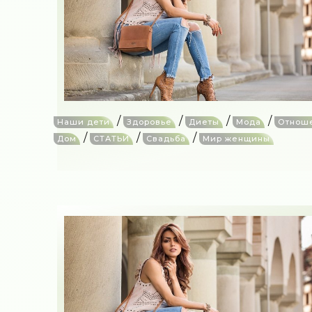
/
/
/
/
Наши дети
Здоровье
Диеты
Мода
Отнош
/
/
/
Дом
СТАТЬИ
Свадьба
Мир женщины