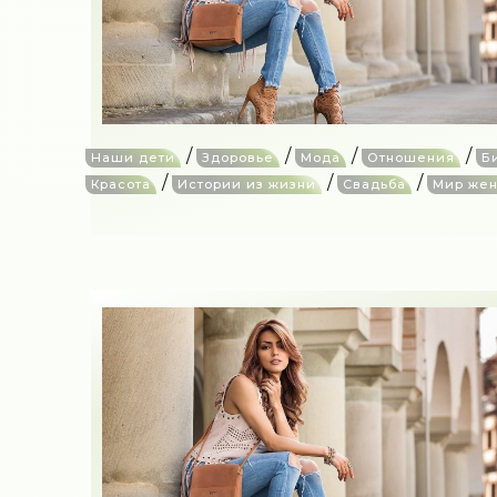
/
/
/
/
Наши дети
Здоровье
Мода
Отношения
Б
/
/
/
Красота
Истории из жизни
Свадьба
Мир же