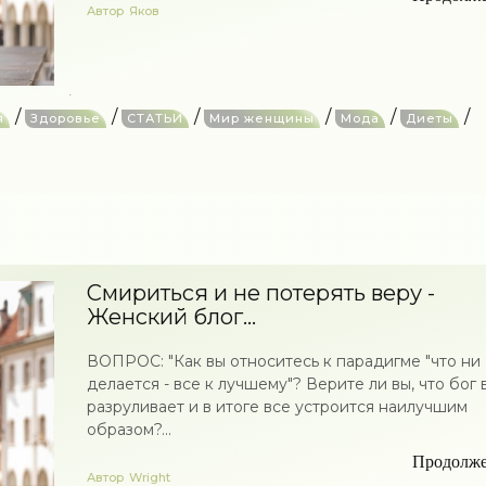
Автор
Яков
/
/
/
/
/
/
я
Здоровье
СТАТЬИ
Мир женщины
Мода
Диеты
Смириться и не потерять веру -
Женский блог...
ВОПРОС: "Как вы относитесь к парадигме "что ни
делается - все к лучшему"? Верите ли вы, что бог 
разруливает и в итоге все устроится наилучшим
образом?...
Продолж
Автор
Wright