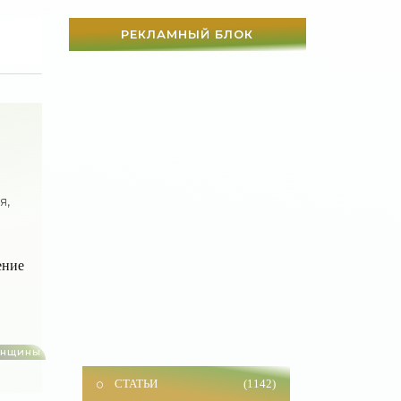
РЕКЛАМНЫЙ БЛОК
я,
ение
енщины
СТАТЬИ
(1142)
Истории из жизни
(232)