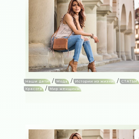
/
/
/
Наши дети
Мода
Истории из жизни
СТАТЬИ
/
Красота
Мир женщины