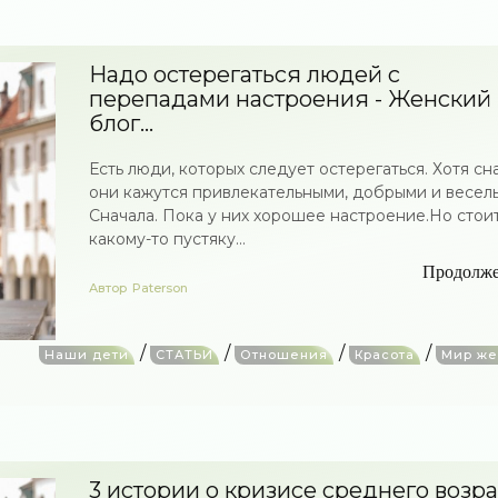
Надо остерегаться людей с
перепадами настроения - Женский
блог...
Есть люди, которых следует остерегаться. Хотя сн
они кажутся привлекательными, добрыми и весел
Сначала. Пока у них хорошее настроение.Но стои
какому-то пустяку...
Продолж
Автор
Paterson
/
/
/
/
Наши дети
СТАТЬИ
Отношения
Красота
Мир ж
3 истории о кризисе среднего возра