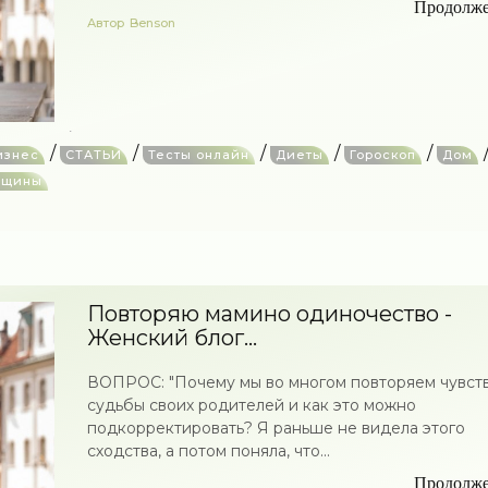
Продолж
Автор
Benson
/
/
/
/
/
изнес
СТАТЬИ
Тесты онлайн
Диеты
Гороскоп
Дом
нщины
Повторяю мамино одиночество -
Женский блог...
ВОПРОС: "Почему мы во многом повторяем чувств
судьбы своих родителей и как это можно
подкорректировать? Я раньше не видела этого
сходства, а потом поняла, что...
Продолж