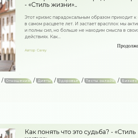
- «Стиль жизни»..
Этот кризис парадоксальным образом приходит к
в самом расцвете лет. И застает врасплох: мы акт
и полны сил, но больше не находим смысла в свои
действиях. Как...
Продолж
Автор
Carey
/
/
/
/
/
Отношения
Диеты
Здоровье
Тесты онлайн
Бизнес
Как понять что это судьба? - «Стиль