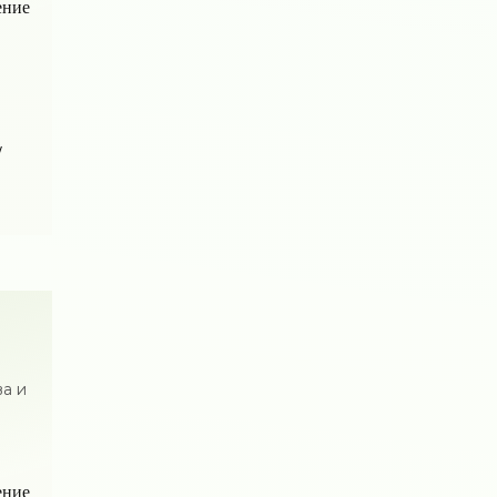
ение
/
а и
ение