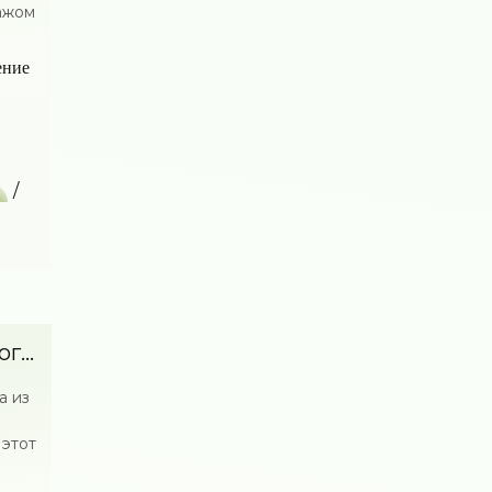
ажом
ение
/
н
...
а из
 этот