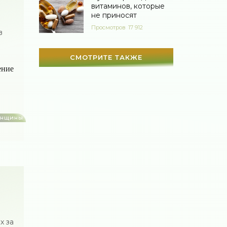
витаминов, которые
Мир женщины
(1817)
не приносят
Просмотров
17 912
в
СМОТРИТЕ ТАКЖЕ
ение
енщины
х за