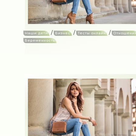
/
/
/
Наши дети
Бизнес
Тесты онлайн
Отношени
Беременность