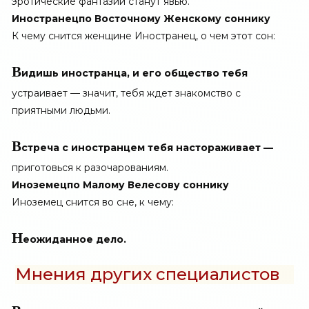
эротические фантазии станут явью.
Иностранец
по Восточному Женскому соннику
К чему снится женщине Иностранец, о чем этот сон:
В
идишь иностранца, и его общество тебя
устраивает — значит, тебя ждет знакомство с
приятными людьми.
В
стреча с иностранцем тебя настораживает —
приготовься к разочарованиям.
Иноземец
по Малому Велесову соннику
Иноземец снится во сне, к чему:
Н
еожиданное дело.
Мнения других специалистов