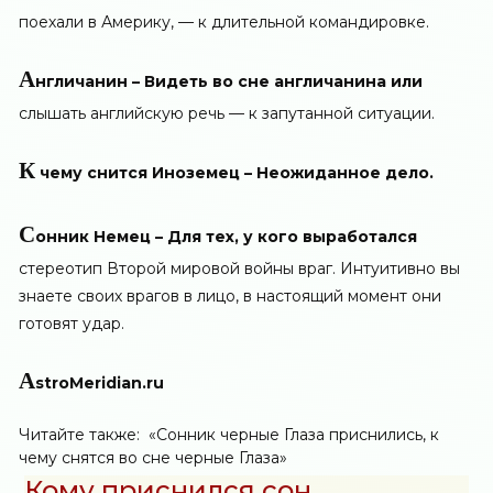
поехали в Америку, — к длительной командировке.
А
нгличанин – Видеть во сне англичанина или
слышать английскую речь — к запутанной ситуации.
К
чему снится Иноземец – Неожиданное дело.
С
онник Немец – Для тех, у кого выработался
стереотип Второй мировой войны враг. Интуитивно вы
знаете своих врагов в лицо, в настоящий момент они
готовят удар.
A
stroMeridian.ru
Читайте также:
«Сонник черные Глаза приснились, к
чему снятся во сне черные Глаза»
Кому приснился сон