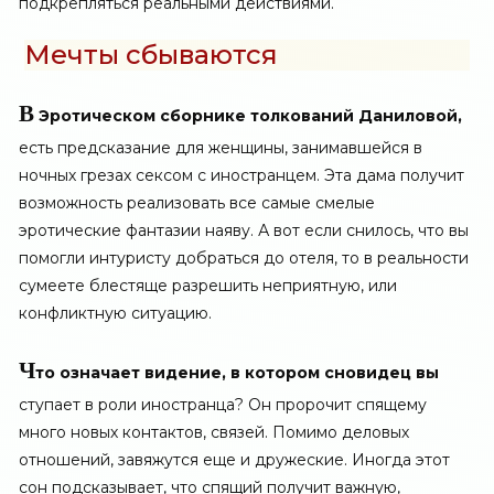
подкрепляться реальными действиями.
Мечты сбываются
В
Эротическом сборнике толкований Даниловой,
есть предсказание для женщины, занимавшейся в
ночных грезах сексом с иностранцем. Эта дама получит
возможность реализовать все самые смелые
эротические фантазии наяву. А вот если снилось, что вы
помогли интуристу добраться до отеля, то в реальности
сумеете блестяще разрешить неприятную, или
конфликтную ситуацию.
Ч
то означает видение, в котором сновидец вы
ступает в роли иностранца? Он пророчит спящему
много новых контактов, связей. Помимо деловых
отношений, завяжутся еще и дружеские. Иногда этот
сон подсказывает, что спящий получит важную,