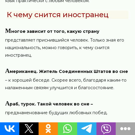
язык практически с любым человеком.
К чему снится иностранец
М
ногое зависит от того, какую страну
представляет приснившийся человек. Только зная его
национальность, можно говорить, к чему снится
иностранец.
А
мериканец. Житель Соединенных Штатов во сне
– к хорошей беседе. Скорее всего, благодаря каким-то
налаженным связям улучшится и благосостояние.
А
раб, турок. Такой человек во сне –
предзнаменование будущих любовных побед.
А
нгличанин. Если приснился иностранец,