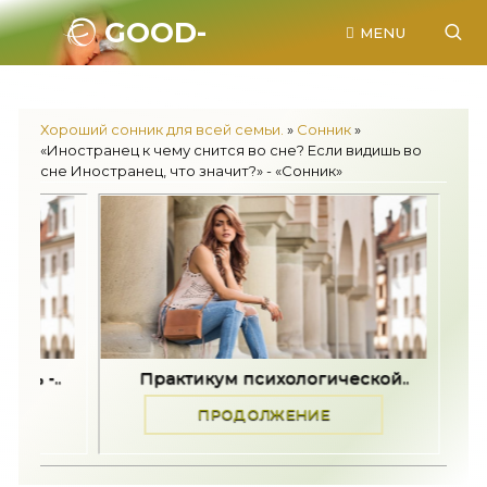
GOOD-
MENU
SONNIK.RU.
Хороший сонник для всей семьи.
»
Сонник
»
«Иностранец к чему снится во сне? Если видишь во
сне Иностранец, что значит?» - «Сонник»
Практикум психологической..
Задайте пять в
ПРОДОЛЖЕНИЕ
ПРОД