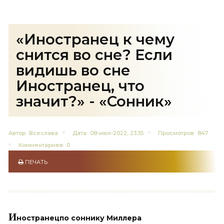
«Иностранец к чему
снится во сне? Если
видишь во сне
Иностранец, что
значит?» - «Сонник»
Автор:
Всеслава
Дата:
08-июл-2022, 23:35
Просмотров:
847
Комментариев:
0
ПЕЧАТЬ
И
ностранец
по соннику Миллера