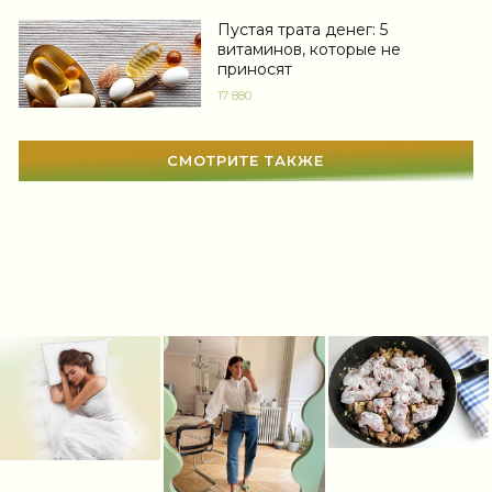
Автоледи
(4)
Пустая трата денег: 5
витаминов, которые не
приносят
Новости звезд
(418)
17 880
Мода
(1363)
Свадьба
(464)
СМОТРИТЕ ТАКЖЕ
Гадания
(12)
Сонник
(3379)
Увлечения
(63)
Мир женщины
(1812)