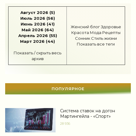
Карьера
(95)
Август 2026 (5)
Июль 2026 (56)
Бизнес
(712)
Июнь 2026 (41)
Женский блог
Здоровье
Май 2026 (64)
Красота
Мода
Рецепты
Рецепты
(494)
Апрель 2026 (55)
Сонник
Стиль жизни
Март 2026 (44)
Показать все теги
Шоппинг
(46)
Показать / скрыть весь
архив
Диеты
(1201)
Отдых
(108)
Здоровье
(1527)
ПОПУЛЯРНОЕ
Гороскоп
(55)
Тесты онлайн
(1457)
Система ставок на догон
Мартингейла - «Спорт»
Дом
(296)
28 936
Беременность
(123)