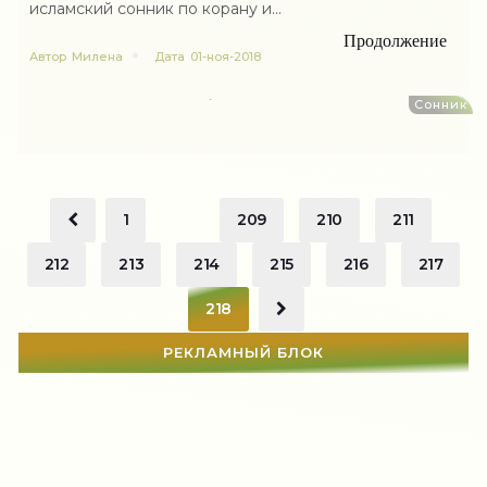
исламский сонник по корану и...
Продолжение
Автор
Милена
Дата
01-ноя-2018
Сонник
1
...
209
210
211
212
213
214
215
216
217
218
РЕКЛАМНЫЙ БЛОК