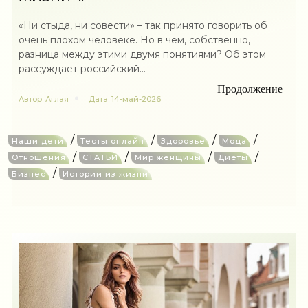
«Ни стыда, ни совести» ­– так принято говорить об
очень плохом человеке. Но в чем, собственно,
разница между этими двумя понятиями? Об этом
рассуждает российский...
Продолжение
Автор
Аглая
Дата
14-май-2026
/
/
/
/
Наши дети
Тесты онлайн
Здоровье
Мода
/
/
/
/
Отношения
СТАТЬИ
Мир женщины
Диеты
/
Бизнес
Истории из жизни