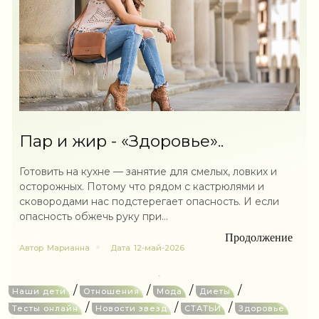
Пар и жир - «Здоровье»..
Готовить на кухне — занятие для смелых, ловких и
осторожных. Потому что рядом с кастрюлями и
сковородами нас подстерегает опасность. И если
опасность обжечь руку при...
Продолжение
Автор
Марианна
Дата
12-май-2026
/
/
/
/
Наши дети
Отношения
Мода
Диеты
/
/
/
Тесты онлайн
Новости звезд
СТАТЬИ
Здоровье