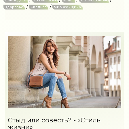
Наши дети
Отношения
Мода
Тесты онлайн
/
/
Здоровье
Свадьба
Мир женщины
Стыд или совесть? - «Стиль
жизни»..