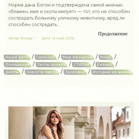
Норма дана Богом и подтверждена самой жизнью:
«блажен, иже и скоты милует» — тот, кто не способен
сострадать больному уличному животному, вряд ли
способен сострадать...
Продолжение
Автор
Млада
Дата
14-май-2026
/
/
/
/
Наши дети
Гороскоп
Мир женщины
Мода
/
/
/
/
Отношения
Тесты онлайн
СТАТЬИ
Бизнес
/
/
/
Диеты
Новости звезд
Здоровье
Истории из жизни