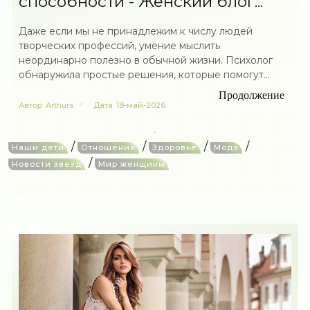
способности - Женский блог...
Даже если мы не принадлежим к числу людей
творческих профессий, умение мыслить
неординарно полезно в обычной жизни. Психолог
обнаружила простые решения, которые помогут...
Продолжение
Автор
Arthurs
Дата
18-май-2026
/
/
/
/
Наши дети
Отношения
Здоровье
Мода
/
Новости звезд
Мир женщины