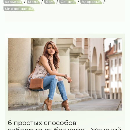
/
/
/
/
/
Карьера
Мода
Дом
Сонник
Здоровье
Мир женщины
6 простых способов