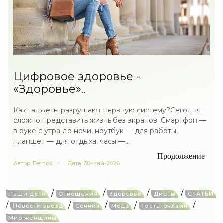
Цифровое здоровье -
«Здоровье»..
Как гаджеты разрушают нервную систему?Сегодня
сложно представить жизнь без экранов. Смартфон —
в руке с утра до ночи, ноутбук — для работы,
планшет — для отдыха, часы —...
Продолжение
Автор
Dernck
Дата
30-май-2026
/
/
/
/
Наши дети
Отношения
Здоровье
Диеты
СТАТЬИ
/
/
/
/
/
Новости звезд
Сонник
Мода
Тесты онлайн
Мир женщины