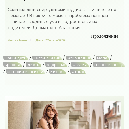
Салициловый спирт, витамины, диета — и ничего не
помогает! В какой-то момент проблема прыщей
начинает сводить с ума и подростков, и их
родителей. Дерматолог Анастасия...
Продолжение
Автор
Fane
Дата
22-май-2026
/
/
/
/
Наши дети
Тесты онлайн
Отношения
Мода
/
/
/
/
Красота
Диеты
Здоровье
СТАТЬИ
Новости звезд
/
/
/
Истории из жизни
Бизнес
Отдых