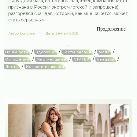
Пару дней назад в Threads (владелец компания Meta
признана в России экстремистской и запрещена)
разгорелся скандал, который, как мне кажется, может
стать серьезным...
Продолжение
Автор
Longman
Дата
29-май-2026
/
/
/
/
Наши дети
Здоровье
Тесты онлайн
Мода
/
/
/
/
Отношения
Мир женщины
СТАТЬИ
Свадьба
/
Диеты
Истории из жизни