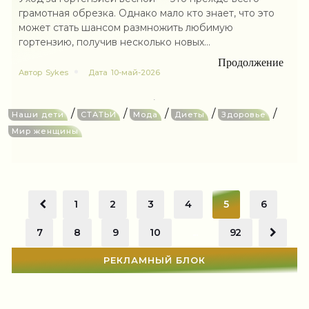
грамотная обрезка. Однако мало кто знает, что это
может стать шансом размножить любимую
гортензию, получив несколько новых...
Продолжение
Автор
Sykes
Дата
10-май-2026
/
/
/
/
/
Наши дети
СТАТЬИ
Мода
Диеты
Здоровье
Мир женщины
1
2
3
4
5
6
7
8
9
10
...
92
РЕКЛАМНЫЙ БЛОК