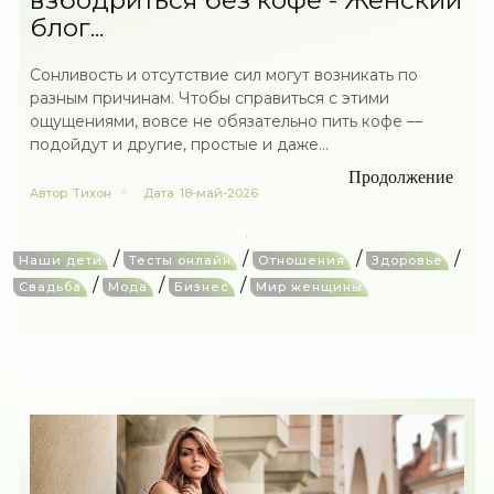
взбодриться без кофе - Женский
блог...
Сонливость и отсутствие сил могут возникать по
разным причинам. Чтобы справиться с этими
ощущениями, вовсе не обязательно пить кофе —
подойдут и другие, простые и даже...
Продолжение
Автор
Тихон
Дата
18-май-2026
/
/
/
/
Наши дети
Тесты онлайн
Отношения
Здоровье
/
/
/
Свадьба
Мода
Бизнес
Мир женщины