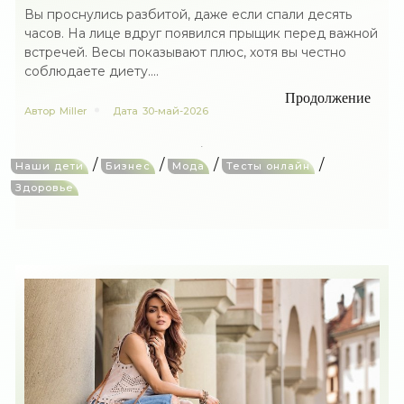
Вы проснулись разбитой, даже если спали десять
часов. На лице вдруг появился прыщик перед важной
встречей. Весы показывают плюс, хотя вы честно
соблюдаете диету....
Продолжение
Автор
Miller
Дата
30-май-2026
/
/
/
/
Наши дети
Бизнес
Мода
Тесты онлайн
Здоровье