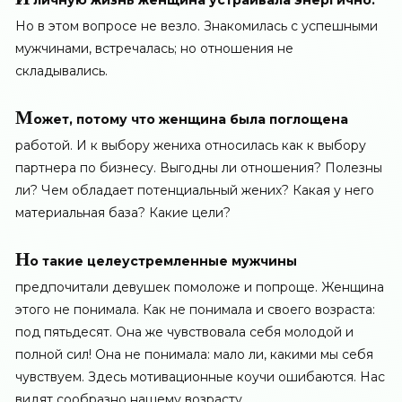
личную жизнь женщина устраивала энергично.
Но в этом вопросе не везло. Знакомилась с успешными
мужчинами, встречалась; но отношения не
складывались.
М
ожет, потому что женщина была поглощена
работой. И к выбору жениха относилась как к выбору
партнера по бизнесу. Выгодны ли отношения? Полезны
ли? Чем обладает потенциальный жених? Какая у него
материальная база? Какие цели?
Н
о такие целеустремленные мужчины
предпочитали девушек помоложе и попроще. Женщина
этого не понимала. Как не понимала и своего возраста:
под пятьдесят. Она же чувствовала себя молодой и
полной сил! Она не понимала: мало ли, какими мы себя
чувствуем. Здесь мотивационные коучи ошибаются. Нас
видят сообразно нашему возрасту.