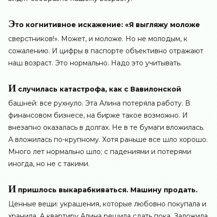
Э
то когнитивное искажение: «Я выгляжу моложе
сверстников!». Может, и моложе. Но не молодым, к
сожалению. И цифры в паспорте объективно отражают
наш возраст. Это нормально. Надо это учитывать.
И
случилась катастрофа, как с Вавилонской
башней: все рухнуло. Эта Алина потеряла работу. В
финансовом бизнесе, на бирже такое возможно. И
внезапно оказалась в долгах. Не в те бумаги вложилась.
А вложилась по-крупному. Хотя раньше все шло хорошо.
Много лет нормально шло; с падениями и потерями
иногда, но не с такими.
И
пришлось выкарабкиваться. Машину продать.
Ценные вещи: украшения, которые любовно покупала и
хранила. А квартиру Алина решила сдать пока. Заложила