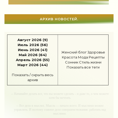
Красота
(925)
Отношения
(1599)
АРХИВ НОВОСТЕЙ.
Наши дети
(1813)
Карьера
(96)
Август 2026 (9)
Бизнес
(715)
Июль 2026 (56)
Июнь 2026 (41)
Женский блог
Здоровье
Рецепты
(495)
Май 2026 (64)
Красота
Мода
Рецепты
Апрель 2026 (55)
Сонник
Стиль жизни
Март 2026 (44)
Шоппинг
(47)
Показать все теги
Показать / скрыть весь
Диеты
(1205)
архив
Отдых
(110)
-- Начинайте делать все, что вы можете сделать – и даже то, о чем можете
Здоровье
(1531)
хотя бы мечтать.
-- Все дело в мыслях. Мысль — начало всего. И мыслями можно
Гороскоп
(55)
управлять. И поэтому главное дело совершенствования: работать над
мыслями.
Тесты онлайн
(1460)