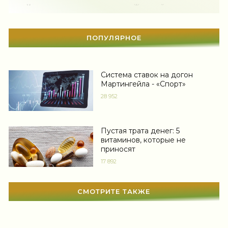
-- Идите уверенно по направлению к мечте. Живите той жизнью, которую
вы сами себе придумали.
Дом
(297)
-- Самое большое богатство — это ум. Самая большая нищета — глупость.
Из всех страхов самый пугающий — самолюбование.
ПОПУЛЯРНОЕ
Беременность
(123)
-- Лучшее, что можно сделать с хорошим советом, это пропустить его
мимо ушей. Он никогда не бывает полезен никому, кроме того, кто его дал.
Автоледи
(4)
Система ставок на догон
-- Люблю давать советы и очень не люблю, когда их дают мне.
Новости звезд
(420)
Мартингейла - «Спорт»
28 952
Мода
(1367)
Свадьба
(466)
Пустая трата денег: 5
витаминов, которые не
Гадания
(12)
приносят
17 892
Сонник
(3381)
Увлечения
(63)
СМОТРИТЕ ТАКЖЕ
Мир женщины
(1812)