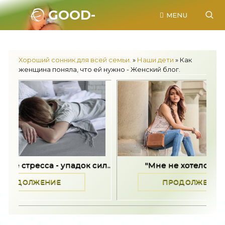
GOOD-
MENU
SONNIK.RU.
Хороший сонник для всей семьи.
»
Наши дети
» Как
женщина поняла, что ей нужно - Женский блог.
- упадок сил..
"Мне не хотелось жить" -..
ИЕ
ПРОДОЛЖЕНИЕ