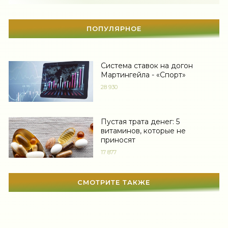
Отдых
(108)
Здоровье
(1527)
ПОПУЛЯРНОЕ
Гороскоп
(55)
Тесты онлайн
(1457)
Система ставок на догон
Мартингейла - «Спорт»
Дом
(296)
28 930
Беременность
(123)
Пустая трата денег: 5
Автоледи
(4)
витаминов, которые не
приносят
Новости звезд
(418)
17 877
Мода
(1363)
СМОТРИТЕ ТАКЖЕ
Свадьба
(464)
Гадания
(12)
Сонник
(3379)