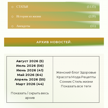
СТАТЬИ
(1135)
Истории из жизни
(228)
Анекдоты
(11)
Красота
(925)
АРХИВ НОВОСТЕЙ.
Отношения
(1595)
Наши дети
(1809)
Август 2026 (5)
Карьера
(95)
Июль 2026 (56)
Июнь 2026 (41)
Бизнес
(712)
Женский блог
Здоровье
Май 2026 (64)
Красота
Мода
Рецепты
Апрель 2026 (55)
Рецепты
(494)
Сонник
Стиль жизни
Март 2026 (44)
Показать все теги
Шоппинг
(46)
Показать / скрыть весь
архив
Диеты
(1201)