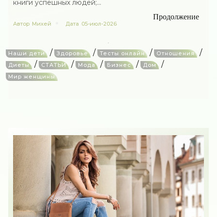
книги успешных людей;...
Продолжение
Автор
Михей
Дата
05-июл-2026
/
/
/
/
Наши дети
Здоровье
Тесты онлайн
Отношения
/
/
/
/
/
Диеты
СТАТЬИ
Мода
Бизнес
Дом
Мир женщины