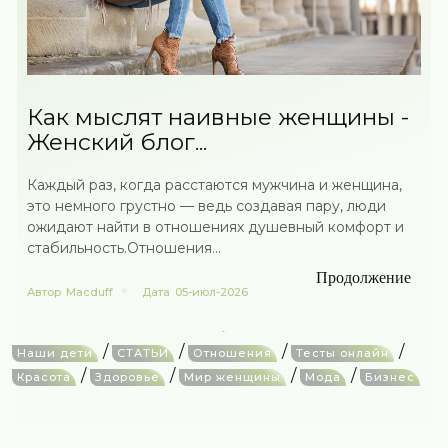
Как мыслят наивные женщины -
Женский блог...
Каждый раз, когда расстаются мужчина и женщина,
это немного грустно — ведь создавая пару, люди
ожидают найти в отношениях душевный комфорт и
стабильность.Отношения...
Продолжение
Автор
Macduff
Дата
05-июл-2026
/
/
/
/
Наши дети
СТАТЬИ
Отношения
Тесты онлайн
/
/
/
/
Красота
Здоровье
Мир женщины
Мода
Бизнес