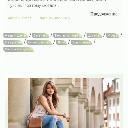
нужны. Поэтому мотала...
Продолжение
Автор
Holmes
Дата
05-июл-2026
/
/
/
/
/
Наши дети
Бизнес
Тесты онлайн
Диеты
Мода
/
/
/
/
Свадьба
Отношения
Дом
Здоровье
Мир женщины