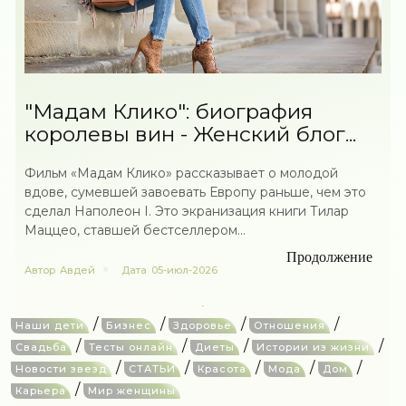
"Мадам Клико": биография
королевы вин - Женский блог...
Фильм «Мадам Клико» рассказывает о молодой
вдове, сумевшей завоевать Европу раньше, чем это
сделал Наполеон I. Это экранизация книги Тилар
Маццео, ставшей бестселлером...
Продолжение
Автор
Авдей
Дата
05-июл-2026
/
/
/
/
Наши дети
Бизнес
Здоровье
Отношения
/
/
/
/
Свадьба
Тесты онлайн
Диеты
Истории из жизни
/
/
/
/
/
Новости звезд
СТАТЬИ
Красота
Мода
Дом
/
Карьера
Мир женщины