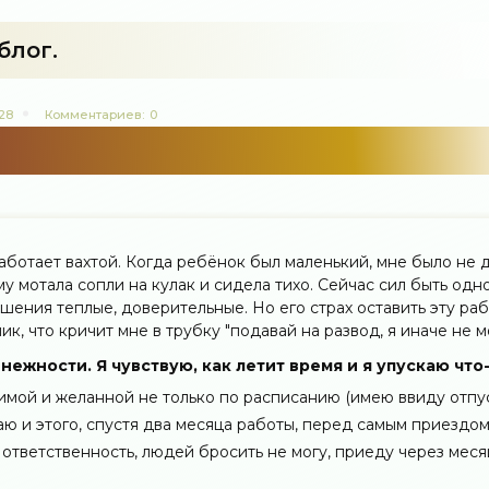
блог.
128
Комментариев:
0
ботает вахтой. Когда ребёнок был маленький, мне было не 
му мотала сопли на кулак и сидела тихо. Сейчас сил быть одно
ошения теплые, доверительные. Но его страх оставить эту ра
к, что кричит мне в трубку "подавай на развод, я иначе не мо
нежности. Я чувствую, как летит время и я упускаю что
бимой и желанной не только по расписанию (имею ввиду отпу
ю и этого, спустя два месяца работы, перед самым приездо
у ответственность, людей бросить не могу, приеду через меся