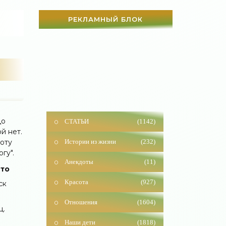
РЕКЛАМНЫЙ БЛОК
СТАТЬИ
(1142)
до
й нет.
Истории из жизни
(232)
боту
гу".
Анекдоты
(11)
-то
Красота
(927)
ск
Отношения
(1604)
м
ц.
Наши дети
(1818)