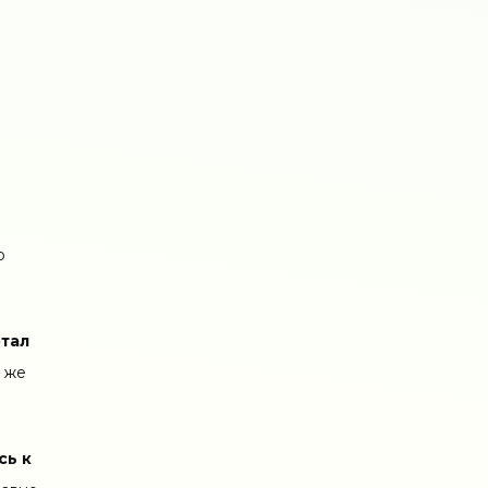
о
отал
и же
сь к