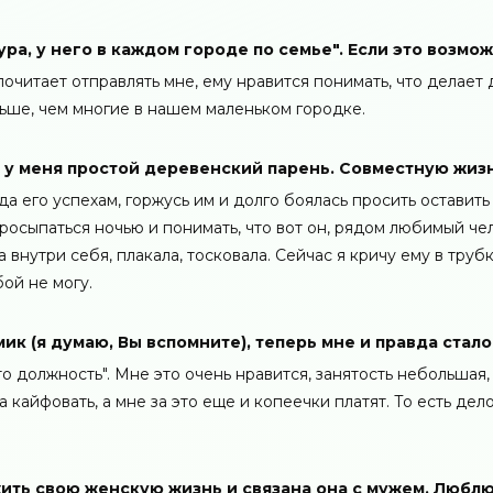
ра, у него в каждом городе по семье". Если это возмо
очитает отправлять мне, ему нравится понимать, что делает 
льше, чем многие в нашем маленьком городке.
он у меня простой деревенский парень. Совместную жиз
ада его успехам, горжусь им и долго боялась просить оставить
просыпаться ночью и понимать, что вот он, рядом любимый чел
 внутри себя, плакала, тосковала. Сейчас я кричу ему в трубк
ой не могу.
ик (я думаю, Вы вспомните), теперь мне и правда стало
то должность". Мне это очень нравится, занятость небольшая,
да кайфовать, а мне за это еще и копеечки платят. То есть дело
жить свою женскую жизнь и связана она с мужем. Люблю