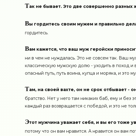
Т
ак не бывает. Это две совершенно разных ж
В
ы гордитесь своим мужем и правильно дела
гордитесь.
В
ам кажется, что ваш муж геройски приносит
ни в чем не нуждалась. Это не совсем так. Ваш м
классическую мужскую долю - уходить в поход и 
опасный путь, путь воина, купца и моряка, и это 
Т
ам, на своей вахте, он не срок отбывает - о
братство. Нет у него там никаких баб, ему и без 
каждый раз возвращается с победой, и это не тол
Э
тот мужчина уважает себя, и вы его тоже у
потому что он вам нравится. А нравится он вам пот