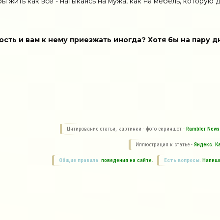
ы жить как все - натыкаясь на мужа, как на мебель, которую 
сть и вам к нему приезжать иногда? Хотя бы на пару д
Цитирование статьи, картинки - фото скриншот -
Rambler News 
Иллюстрация к статье -
Яндекс. К
Общие правила
поведения на сайте.
Есть вопросы.
Напиши