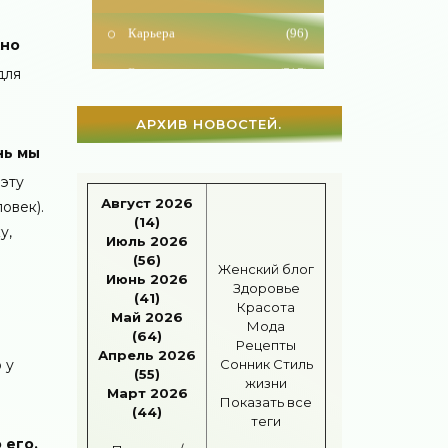
Карьера
(96)
жно
Бизнес
(717)
для
Рецепты
(495)
АРХИВ НОВОСТЕЙ.
Шоппинг
(47)
нь мы
Диеты
(1208)
 эту
Август 2026
овек).
Отдых
(110)
(14)
у,
Июль 2026
Здоровье
(1536)
(56)
Женский блог
Июнь 2026
Здоровье
Гороскоп
(56)
(41)
Красота
Май 2026
Мода
(64)
Тесты онлайн
(1464)
Рецепты
Апрель 2026
 у
Сонник
Стиль
(55)
Дом
(298)
жизни
Март 2026
Показать все
(44)
Беременность
(124)
теги
 его.