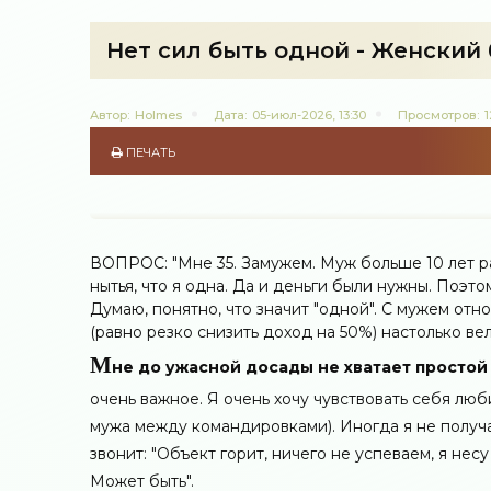
Нет сил быть одной - Женский 
Автор:
Holmes
Дата:
05-июл-2026, 13:30
Просмотров:
ПЕЧАТЬ
ВОПРОС: "Мне 35. Замужем. Муж больше 10 лет ра
нытья, что я одна. Да и деньги были нужны. Поэто
Думаю, понятно, что значит "одной". С мужем отн
(равно резко снизить доход на 50%) настолько вели
М
не до ужасной досады не хватает простой 
очень важное. Я очень хочу чувствовать себя лю
мужа между командировками). Иногда я не получа
звонит: "Объект горит, ничего не успеваем, я нес
Может быть".