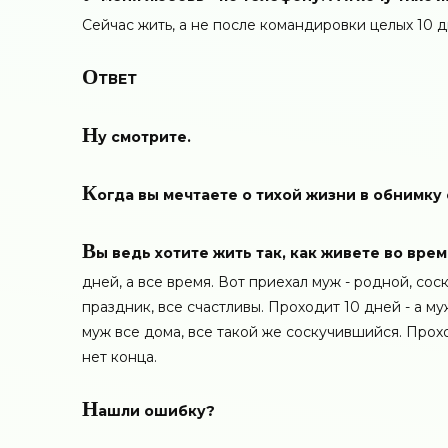
Сейчас жить, а не после командировки целых 10 д
О
ТВЕТ
Н
у смотрите.
К
огда вы мечтаете о тихой жизни в обнимку
В
ы ведь хотите жить так, как живете во вр
дней, а все время. Вот приехал муж - родной, сос
праздник, все счастливы. Проходит 10 дней - а м
муж все дома, все такой же соскучившийся. Прохо
нет конца.
Н
ашли ошибку?