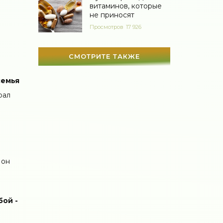
витаминов, которые
не приносят
Просмотров
17 926
СМОТРИТЕ ТАКЖЕ
семья
рал
 он
бой -