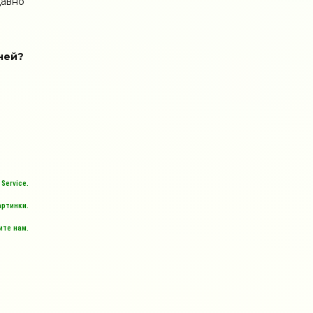
давно
ней?
Service.
артинки.
те нам.