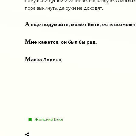
нему всей душой и изнываете в разлуке. А могли б
пора выкинуть, да руки не доходят.
А
еще подумайте, может быть, есть возможно
М
не кажется, он был бы рад.
М
алка Лоренц
Женский Блог