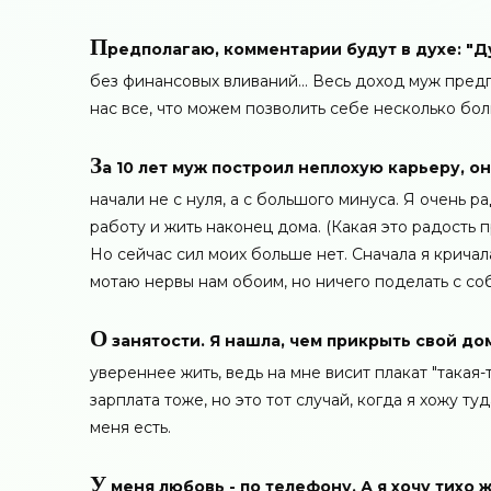
П
редполагаю, комментарии будут в духе: "Ду
без финансовых вливаний... Весь доход муж предп
нас все, что можем позволить себе несколько бо
З
а 10 лет муж построил неплохую карьеру, 
начали не с нуля, а с большого минуса. Я очень р
работу и жить наконец дома. (Какая это радость 
Но сейчас сил моих больше нет. Сначала я кричала
мотаю нервы нам обоим, но ничего поделать с соб
О
занятости. Я нашла, чем прикрыть свой дом
увереннее жить, ведь на мне висит плакат "такая-
зарплата тоже, но это тот случай, когда я хожу ту
меня есть.
У
меня любовь - по телефону. А я хочу тихо 