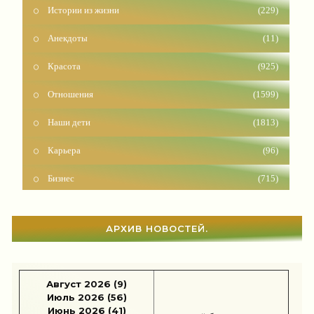
Анекдоты
(11)
Красота
(925)
Отношения
(1599)
Наши дети
(1813)
Карьера
(96)
Бизнес
(715)
Рецепты
(495)
Шоппинг
(47)
АРХИВ НОВОСТЕЙ.
Диеты
(1205)
Отдых
(110)
Август 2026 (9)
Июль 2026 (56)
Здоровье
(1531)
Июнь 2026 (41)