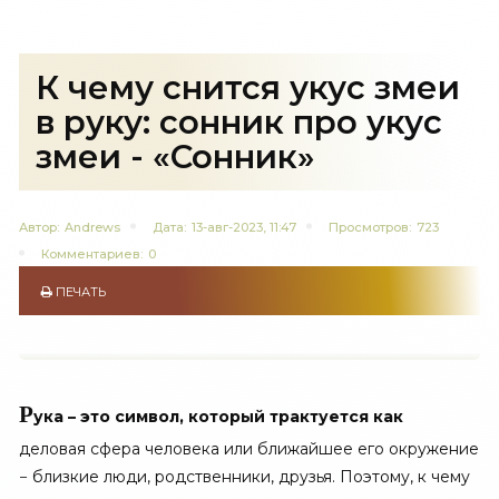
К чему снится укус змеи
в руку: сонник про укус
змеи - «Сонник»
Автор:
Andrews
Дата:
13-авг-2023, 11:47
Просмотров:
723
Комментариев:
0
ПЕЧАТЬ
Р
ука – это символ, который трактуется как
деловая сфера человека или ближайшее его окружение
− близкие люди, родственники, друзья. Поэтому, к чему