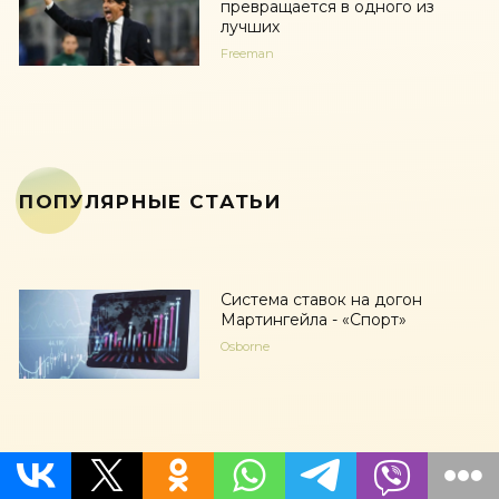
превращается в одного из
лучших
Freeman
ПОПУЛЯРНЫЕ СТАТЬИ
Система ставок на догон
Мартингейла - «Спорт»
Osborne
Пустая трата денег: 5
витаминов, которые не