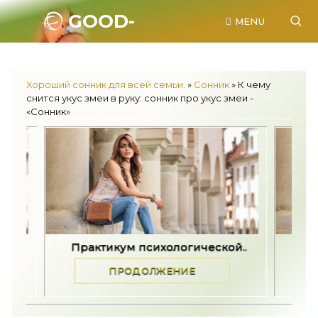
GOOD-
MENU
SONNIK.RU.
Хороший сонник для всей семьи.
»
Сонник
» К чему
снится укус змеи в руку: сонник про укус змеи -
«Сонник»
тикум психологической..
Как принять разные 
ПРОДОЛЖЕНИЕ
ПРОДОЛЖЕНИ