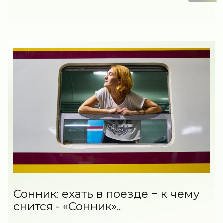
Сонник: ехать в поезде − к чему
снится - «Сонник»..