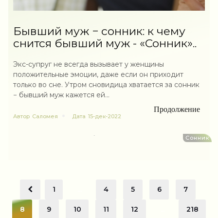
Бывший муж − сонник: к чему
снится бывший муж - «Сонник»..
Экс-супруг не всегда вызывает у женщины
положительные эмоции, даже если он приходит
только во сне. Утром сновидица хватается за сонник
− бывший муж кажется ей...
Продолжение
Автор
Саломея
Дата
15-дек-2022
Сонник
1
...
4
5
6
7
8
9
10
11
12
...
218