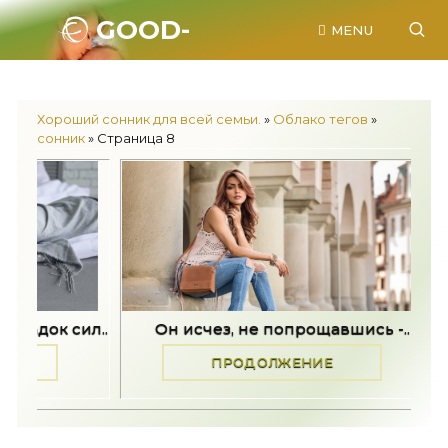
GOOD-
MENU
SONNIK.RU.
Хороший сонник для всей семьи.
»
Облако тегов
»
сонник
» Страница 8
чез, не попрощавшись -..
Он исчез, не попрощ
ПРОДОЛЖЕНИЕ
ПРОДОЛЖЕНИ