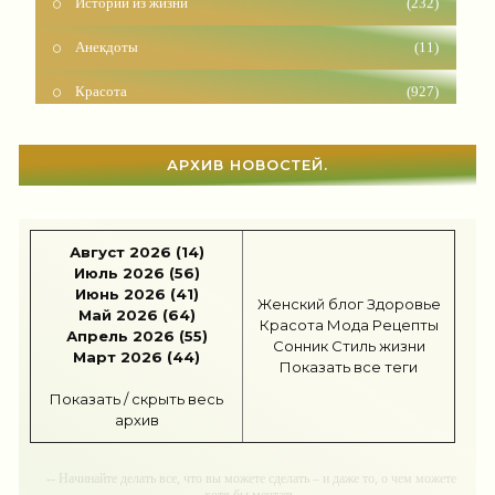
Анекдоты
(11)
Красота
(927)
Отношения
(1604)
Наши дети
(1818)
АРХИВ НОВОСТЕЙ.
Карьера
(96)
Бизнес
(717)
Август 2026 (14)
Июль 2026 (56)
Рецепты
(495)
Июнь 2026 (41)
Женский блог
Здоровье
Май 2026 (64)
Шоппинг
(47)
Красота
Мода
Рецепты
Апрель 2026 (55)
Сонник
Стиль жизни
Март 2026 (44)
Диеты
(1208)
Показать все теги
Показать / скрыть весь
Отдых
(110)
архив
Здоровье
(1536)
-- Начинайте делать все, что вы можете сделать – и даже то, о чем можете