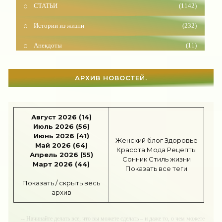
Истории из жизни
(232)
Анекдоты
(11)
Красота
(927)
АРХИВ НОВОСТЕЙ.
Отношения
(1604)
Наши дети
(1818)
Август 2026 (14)
Карьера
(96)
Июль 2026 (56)
Июнь 2026 (41)
Бизнес
(717)
Женский блог
Здоровье
Май 2026 (64)
Красота
Мода
Рецепты
Апрель 2026 (55)
Рецепты
(495)
Сонник
Стиль жизни
Март 2026 (44)
Показать все теги
Шоппинг
(47)
Показать / скрыть весь
архив
Диеты
(1208)
Отдых
(110)
-- Начинайте делать все, что вы можете сделать – и даже то, о чем можете