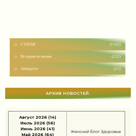
СТАТЬИ
(1142)
Истории из жизни
(232)
Анекдоты
(11)
Красота
(927)
Отношения
(1604)
АРХИВ НОВОСТЕЙ.
Наши дети
(1818)
Карьера
(96)
Август 2026 (14)
Бизнес
(717)
Июль 2026 (56)
Июнь 2026 (41)
Рецепты
(495)
Женский блог
Здоровье
Май 2026 (64)