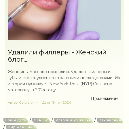
Удалили филлеры - Женский
блог...
Женщины массово принялись удалять филлеры из
губы и столкнулись со страшными последствиями. Их
истории публикует New York Post (NYP).Согласно
материалу, в 2024 году...
Продолжение
Автор
Galbraith
Дата
15-ноя-2024
/
/
/
Наши дети
СТАТЬИ
Истории из жизни
Отношения
/
Мир женщины