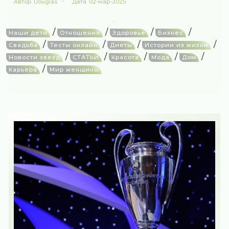
Автор
Douglas
Дата
02-мар-2025
/
/
/
/
Наши дети
Отношения
Здоровье
Бизнес
/
/
/
/
Свадьба
Тесты онлайн
Диеты
Истории из жизни
/
/
/
/
/
Новости звезд
СТАТЬИ
Красота
Мода
Дом
/
Карьера
Мир женщины