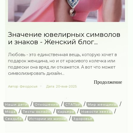
Значение ювелирных символов
и знаков - Женский блог...
Любовь - это единственная вещь, которую хочет в
подарок женщина, но и от красивого колечка или
подвески она вряд ли откажется. А вот что может
символизировать дизайн...
Продолжение
Автор
Феодосья
Дата
20-янв-2025
/
/
/
/
Наши дети
Отношения
СТАТЬИ
Мир женщины
/
/
/
/
Мода
Тесты онлайн
Карьера
Новости звезд
/
/
Свадьба
Истории из жизни
Здоровье