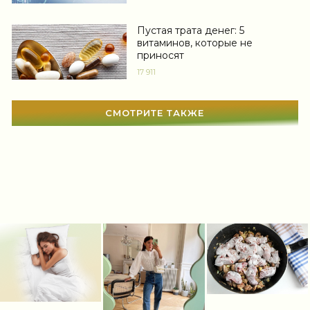
Свадьба
(467)
Пустая трата денег: 5
Гадания
(12)
витаминов, которые не
приносят
Сонник
(3381)
17 911
Увлечения
(63)
СМОТРИТЕ ТАКЖЕ
Мир женщины
(1817)