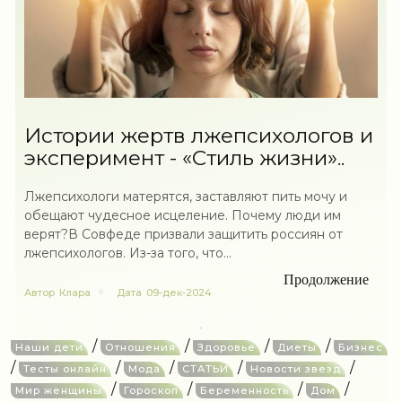
Истории жертв лжепсихологов и
эксперимент - «Стиль жизни»..
Лжепсихологи матерятся, заставляют пить мочу и
обещают чудесное исцеление. Почему люди им
верят?В Совфеде призвали защитить россиян от
лжепсихологов. Из-за того, что...
Продолжение
Автор
Клара
Дата
09-дек-2024
/
/
/
/
Наши дети
Отношения
Здоровье
Диеты
Бизнес
/
/
/
/
/
Тесты онлайн
Мода
СТАТЬИ
Новости звезд
/
/
/
/
Мир женщины
Гороскоп
Беременность
Дом