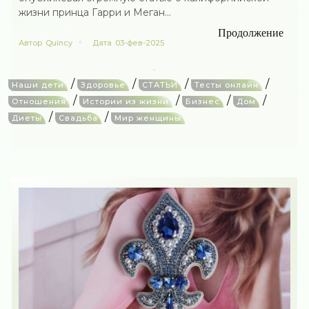
жизни принца Гарри и Меган...
Продолжение
Автор
Quincy
Дата
03-фев-2025
/
/
/
/
Наши дети
Здоровье
СТАТЬИ
Тесты онлайн
/
/
/
/
Отношения
Истории из жизни
Бизнес
Дом
/
/
Диеты
Свадьба
Мир женщины