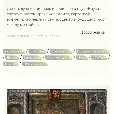
Десять лучших фильмов и сериалов о наукеНаука —
светоч в густом мраке неведения, картограф
времени, что чертит пути прошлого и будущего, мост
между мечтой и...
Продолжение
Автор
Моисей
Дата
09-дек-2024
/
/
/
Наши дети
Шоппинг
Отношения
Истории из жизни
/
/
/
/
/
/
Диеты
Здоровье
Мир женщины
Мода
СТАТЬИ
/
Бизнес
Тесты онлайн