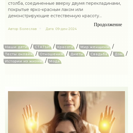
столба, соединенные вверху двумя перекладинами,
покрытые ярко-красным лаком или
демонстрирующие естественную красоту...
Продолжение
Автор
Болеслав
Дата
09-дек-2024
/
/
/
/
Наши дети
СТАТЬИ
Красота
Мир женщины
/
/
/
/
/
Тесты онлайн
Отношения
Диеты
Свадьба
Дом
/
Истории из жизни
Мода