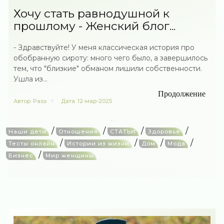
Хочу стать равнодушной к
прошлому - Женский блог...
- Здравствуйте! У меня классическая история про
обобранную сироту: много чего было, а завершилось
тем, что "близкие" обманом лишили собственности.
Ушла из...
Продолжение
Автор
Pass
Дата
12-мар-2025
/
/
/
/
Наши дети
Отношения
СТАТЬИ
Здоровье
/
/
/
/
Тесты онлайн
Истории из жизни
Дом
Мода
/
Бизнес
Мир женщины