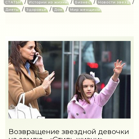
/
/
/
/
СТАТЬИ
Истории из жизни
Бизнес
Новости звезд
/
/
/
Диеты
Здоровье
Дом
Мир женщины
Возвращение звездной девочки