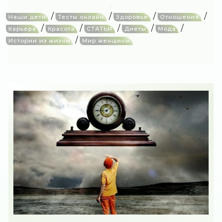
/
/
/
/
Наши дети
Тесты онлайн
Здоровье
Отношения
/
/
/
/
/
Карьера
Красота
СТАТЬИ
Диеты
Мода
/
Истории из жизни
Мир женщины