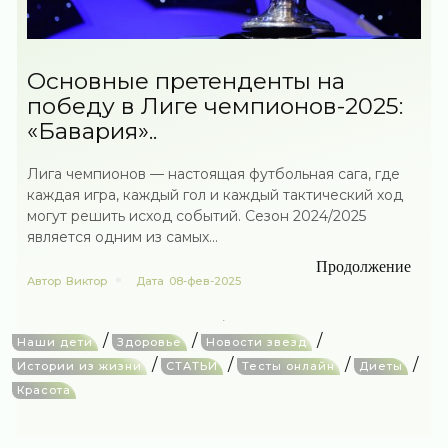
Основные претенденты на
победу в Лиге чемпионов-2025:
«Бавария»..
Лига чемпионов — настоящая футбольная сага, где
каждая игра, каждый гол и каждый тактический ход
могут решить исход событий. Сезон 2024/2025
является одним из самых...
Продолжение
Автор
Виктор
Дата
08-фев-2025
/
/
/
Наши дети
Здоровье
Новости звезд
/
/
/
/
Истории из жизни
СТАТЬИ
Тесты онлайн
Диеты
Красота