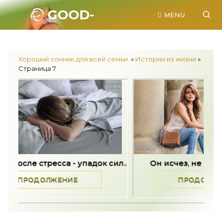
GOOD-
MENU
SONNIK.RU.
Хороший сонник для всей семьи.
»
Истории из жизни
»
Страница 7
ил..
Он исчез, не попрощавшись -..
Он ис
ПРОДОЛЖЕНИЕ