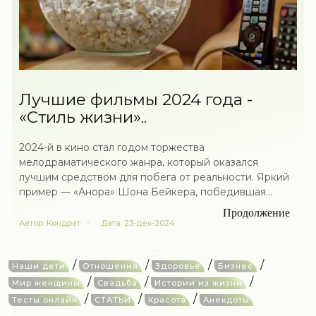
Лучшие фильмы 2024 года -
«Стиль жизни»..
2024-й в кино стал годом торжества
мелодраматического жанра, который оказался
лучшим средством для побега от реальности. Яркий
пример — «Анора» Шона Бейкера, победившая...
Продолжение
Автор
Кондрат
Дата
23-дек-2024
/
/
/
/
Наши дети
Отношения
Здоровье
Бизнес
/
/
/
Мир женщины
Свадьба
Истории из жизни
/
/
/
Тесты онлайн
СТАТЬИ
Красота
Анекдоты