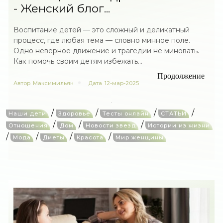
- Женский блог...
Воспитание детей — это сложный и деликатный
процесс, где любая тема — словно минное поле.
Одно неверное движение и трагедии не миновать.
Как помочь своим детям избежать...
Продолжение
Автор
Максимильян
Дата
12-мар-2025
/
/
/
/
Наши дети
Здоровье
Тесты онлайн
СТАТЬИ
/
/
/
Отношения
Дом
Новости звезд
Истории из жизни
/
/
/
/
Мода
Диеты
Красота
Мир женщины