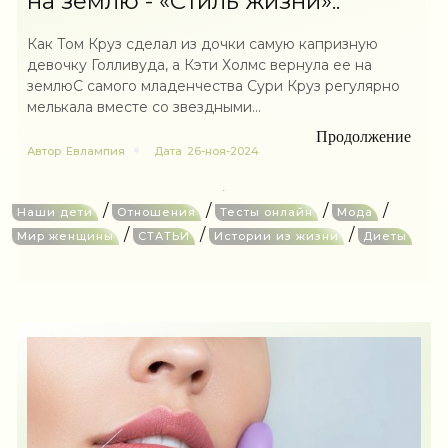
на землю - «Стиль жизни»..
Как Том Круз сделал из дочки самую капризную
девочку Голливуда, а Кэти Холмс вернула ее на
землюС самого младенчества Сури Круз регулярно
мелькала вместе со звездными...
Продолжение
Автор
Евлампия
Дата
26-ноя-2024
/
/
/
/
Наши дети
Отношения
Тесты онлайн
Мода
/
/
/
Мир женщины
СТАТЬИ
Истории из жизни
Диеты