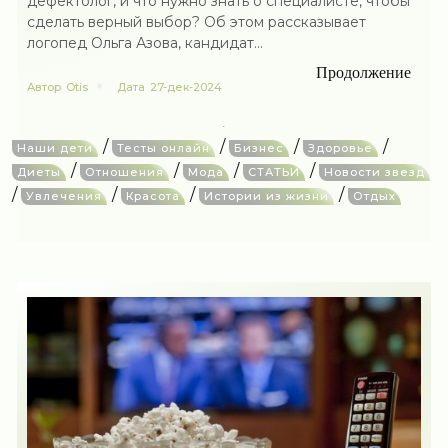
дефектолог, и что нужно знать о специалисте, чтобы
сделать верный выбор? Об этом рассказывает
логопед Ольга Азова, кандидат...
Продолжение
Автор
Otis
Дата
27-дек-2024
/
/
/
/
Наши дети
Тесты онлайн
Бизнес
Здоровье
/
/
/
/
Диеты
Отношения
Мода
СТАТЬИ
Новости звезд
/
/
/
/
Увлечения
Красота
Истории из жизни
Отдых