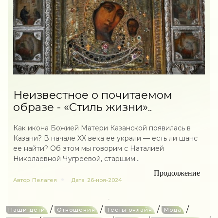
Неизвестное о почитаемом
образе - «Стиль жизни»..
Как икона Божией Матери Казанской появилась в
Казани? В начале XX века ее украли — есть ли шанс
ее найти? Об этом мы говорим с Наталией
Николаевной Чугреевой, старшим...
Продолжение
Автор
Пелагея
Дата
26-ноя-2024
/
/
/
/
Наши дети
Отношения
Тесты онлайн
Мода