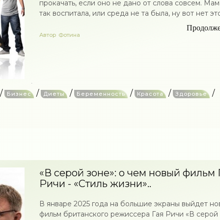
прокачать, если оно не дано от слова совсем. Мам
так воспитала, или среда не та была, ну вот нет этог
Продолж
Автор
Фотина
/
/
/
/
/
/
Бизнес
Диеты
Беременность
Красота
Здоровье
«В серой зоне»: о чем новый фильм 
Ричи - «Стиль жизни»..
В январе 2025 года на большие экраны выйдет но
фильм британского режиссера Гая Ричи «В серой