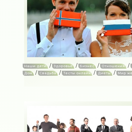
/
/
/
/
Наши дети
Здоровье
Бизнес
Отношения
/
/
/
/
Дом
Свадьба
Тесты онлайн
Диеты
Мир ж