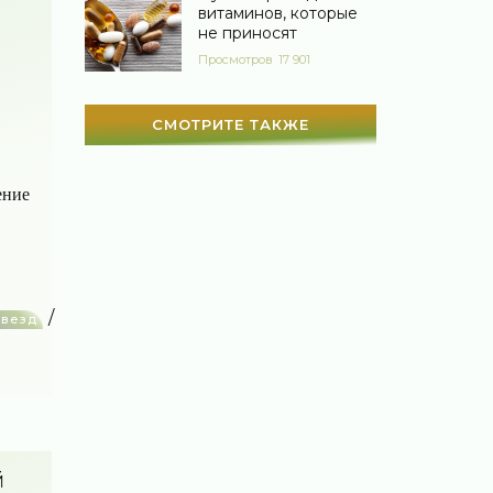
Мир женщины
(1812)
витаминов, которые
не приносят
Просмотров
17 901
СМОТРИТЕ ТАКЖЕ
ение
/
звезд
й