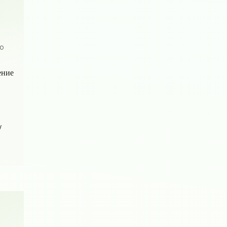
со
ение
/