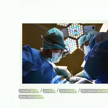
/
/
/
Наши дети
Диеты
Здоровье
Истории из жи
Мир женщины