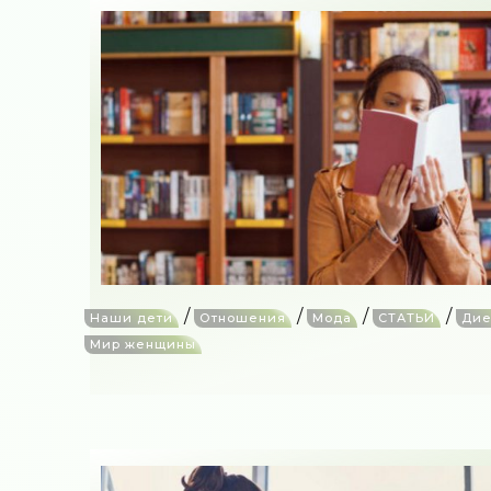
/
/
/
/
Наши дети
Отношения
Мода
СТАТЬИ
Дие
Мир женщины