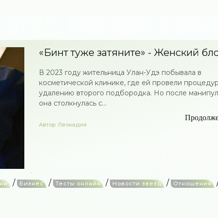
«Бинт туже затяните» - Женский блог
В 2023 году жительница Улан-Удэ побывала в
косметической клинике, где ей провели процедур
удалению второго подбородка. Но после манипу
она столкнулась с...
Продолж
Автор
Леокадия
/
/
/
/
зни
Бизнес
Тесты онлайн
Новости звезд
Отношения