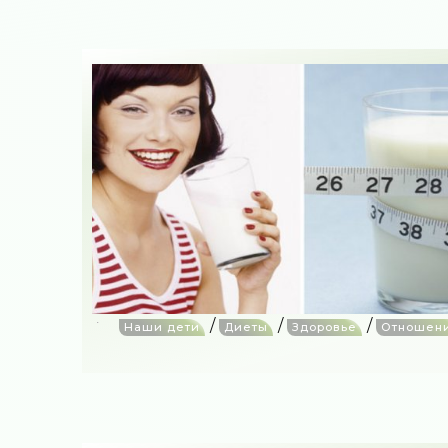
/
/
/
Наши дети
Диеты
Здоровье
Отношен