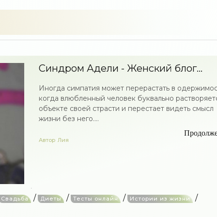
Синдром Адели - Женский блог...
Иногда симпатия может перерастать в одержимос
когда влюбленный человек буквально растворяет
объекте своей страсти и перестает видеть смысл
жизни без него....
Продолж
Автор
Лия
/
/
/
/
Свадьба
Диеты
Тесты онлайн
Истории из жизни