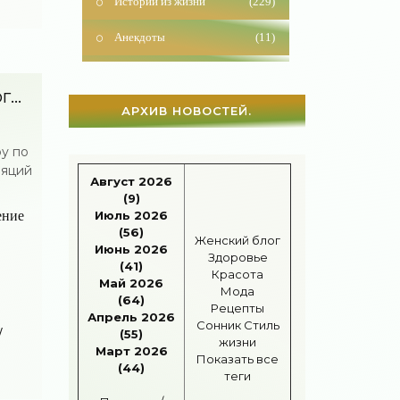
Анекдоты
(11)
Красота
(925)
Отношения
(1599)
...
АРХИВ НОВОСТЕЙ.
Наши дети
(1813)
у по
Карьера
(96)
ляций
Август 2026
Бизнес
(715)
(9)
ение
Июль 2026
Рецепты
(495)
(56)
Женский блог
Июнь 2026
Здоровье
Шоппинг
(47)
(41)
Красота
Май 2026
Мода
(64)
Диеты
(1205)
Рецепты
Апрель 2026
Сонник
Стиль
/
(55)
Отдых
(110)
жизни
Март 2026
Показать все
(44)
Здоровье
(1531)
теги