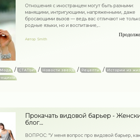
Отношения с иностранцем могут быть разными:
манящими, интригующими, напряженными, даже
бросающими вызов — ведь вас отличают не тольк
родные языки, но и воспитание,...
Продолж
Автор
Smith
/
/
/
/
Мода
СТАТЬИ
Новости звезд
Рецепты
Истории из жи
енщины
Прокачать видовой барьер - Женск
блог...
ВОПРОС: "У меня вопрос про видовой барьер, как