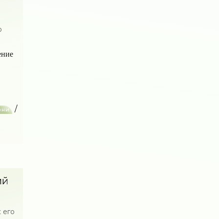
о
ение
/
зни
ий
 его