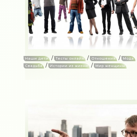
/
/
/
Наши дети
Тесты онлайн
Отношения
Мода
/
/
Свадьба
Истории из жизни
Мир женщины