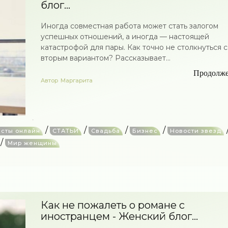
блог...
Иногда совместная работа может стать залогом
успешных отношений, а иногда — настоящей
катастрофой для пары. Как точно не столкнуться 
вторым вариантом? Рассказывает...
Продолж
Автор
Маргарита
/
/
/
/
есты онлайн
СТАТЬИ
Свадьба
Бизнес
Новости звезд
/
Мир женщины
Как не пожалеть о романе с
иностранцем - Женский блог...