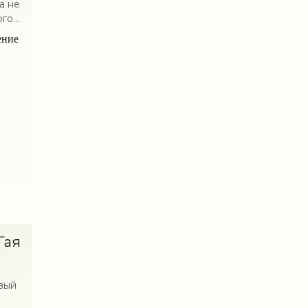
а не
о...
ение
Гая
вый