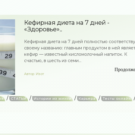
Кефирная диета на 7 дней -
«Здоровье»..
Кефирная диета на 7 дней полностью соответств
своему названию: главным продуктом в ней являе
кефир — известный кисломолочный напиток. К
счастью, в шесть из семи...
Продолж
Автор
Изот
/
/
/
/
ия
СТАТЬИ
Истории из жизни
Карьера
Тесты онлайн