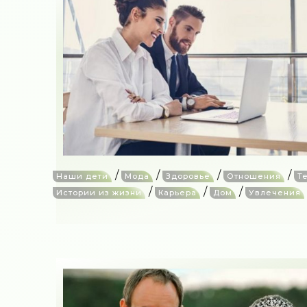
/
/
/
/
Наши дети
Мода
Здоровье
Отношения
Т
/
/
/
Истории из жизни
Карьера
Дом
Увлечения