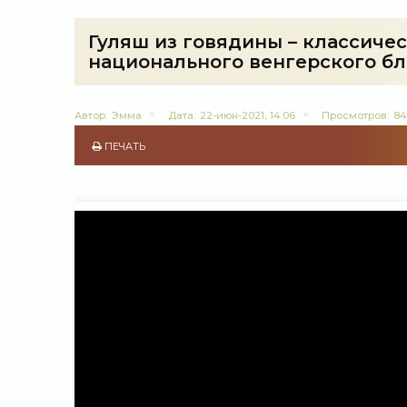
Гуляш из говядины – классиче
национального венгерского бл
Автор:
Эмма
Дата:
22-июн-2021, 14:06
Просмотров:
84
ПЕЧАТЬ