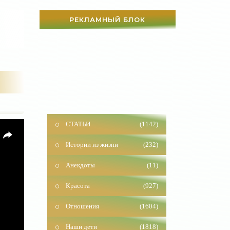
РЕКЛАМНЫЙ БЛОК
СТАТЬИ
(1142)
Истории из жизни
(232)
Анекдоты
(11)
Красота
(927)
Отношения
(1604)
Наши дети
(1818)