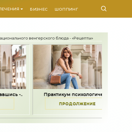
ЛЕЧЕНИЯ
БИЗНЕС
ШОППИНГ
КОНТАКТЫ
 национального венгерского блюда - «Рецепты»
Практикум психологической..
Задайте пят
ПРОДОЛЖЕНИЕ
ПР