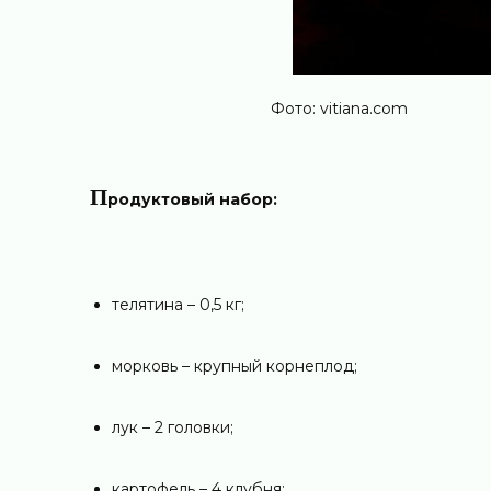
Фото: vitiana.com
П
родуктовый набор:
телятина – 0,5 кг;
морковь – крупный корнеплод;
лук – 2 головки;
картофель – 4 клубня;