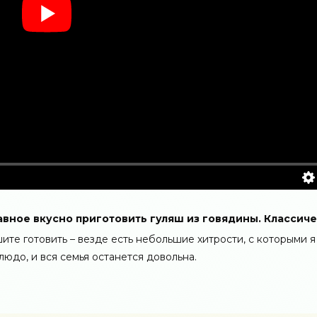
лавное вкусно приготовить гуляш из говядины. Классич
те готовить – везде есть небольшие хитрости, с которыми я
юдо, и вся семья останется довольна.