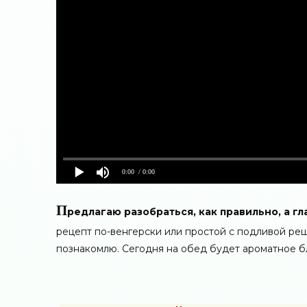
0:00
/ 0:00
П
редлагаю разобраться, как правильно, а г
рецепт по-венгерски или простой с подливой реши
познакомлю. Сегодня на обед будет ароматное бл