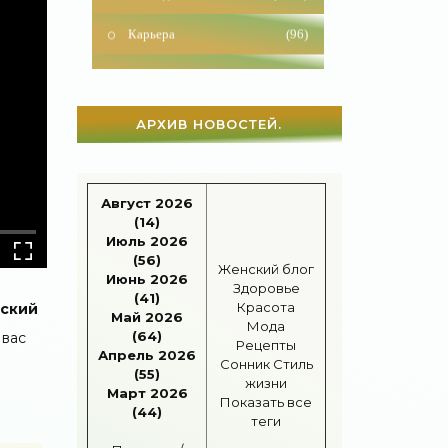
Карьера
(96)
Бизнес
(717)
Рецепты
(495)
АРХИВ НОВОСТЕЙ.
Шоппинг
(47)
Диеты
(1208)
Август 2026
Отдых
(110)
(14)
Июль 2026
Здоровье
(1536)
(56)
Женский блог
Июнь 2026
Здоровье
Гороскоп
(56)
(41)
Красота
еский
Май 2026
Мода
(64)
 вас
Тесты онлайн
(1464)
Рецепты
Апрель 2026
Сонник
Стиль
(55)
Дом
(298)
жизни
Март 2026
Показать все
(44)
Беременность
(124)
теги