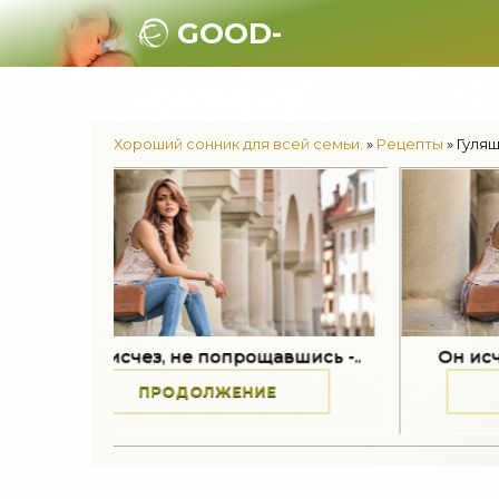
GOOD-
SONNIK.RU.
Хороший сонник для всей семьи.
»
Рецепты
» Гуля
исчез, не попрощавшись -..
Он исчез, не попр
ПРОДОЛЖЕНИЕ
ПРОДОЛЖЕ