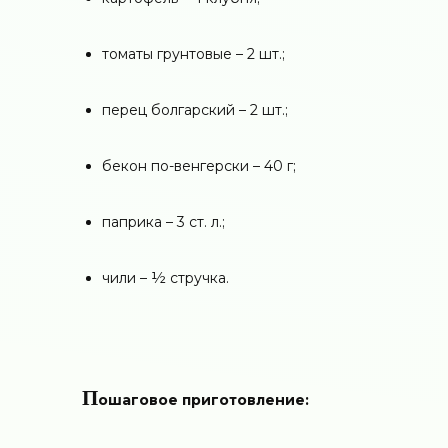
томаты грунтовые – 2 шт.;
перец болгарский – 2 шт.;
бекон по-венгерски – 40 г;
паприка – 3 ст. л.;
чили – ½ стручка.
П
ошаговое приготовление: