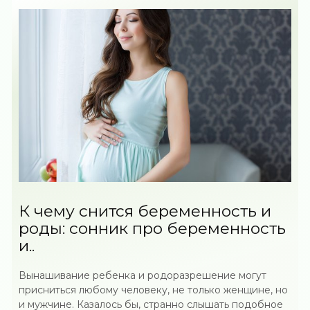
К чему снится беременность и
роды: сонник про беременность
и..
Вынашивание ребенка и родоразрешение могут
присниться любому человеку, не только женщине, но
и мужчине. Казалось бы, странно слышать подобное