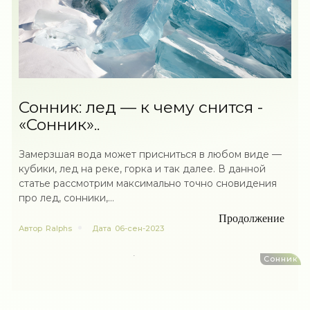
Сонник: лед — к чему снится -
«Сонник»..
Замерзшая вода может присниться в любом виде —
кубики, лед на реке, горка и так далее. В данной
статье рассмотрим максимально точно сновидения
про лед, сонники,...
Продолжение
Автор
Ralphs
Дата
06-сен-2023
Сонник