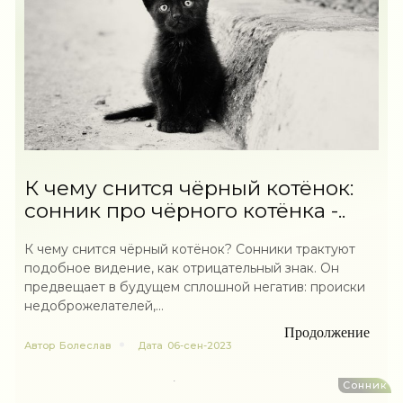
К чему снится чёрный котёнок:
сонник про чёрного котёнка -..
К чему снится чёрный котёнок? Сонники трактуют
подобное видение, как отрицательный знак. Он
предвещает в будущем сплошной негатив: происки
недоброжелателей,...
Продолжение
Автор
Болеслав
Дата
06-сен-2023
Сонник