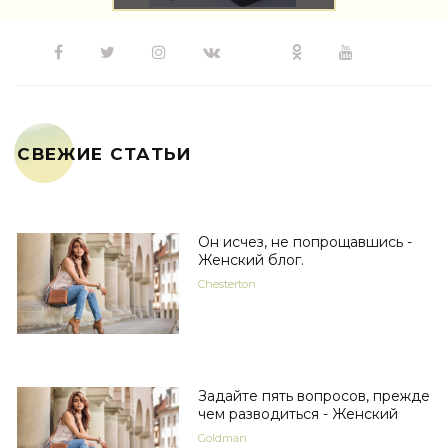
СВЕЖИЕ СТАТЬИ
Он исчез, не попрощавшись -
Женский блог.
Chesterton
Задайте пять вопросов, прежде
чем разводиться - Женский
Goldman