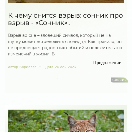
К чему снится взрыв: сонник про
взрыв - «Сонник»..
Взрыв во сне – зловещий символ, который не на
шутку может встревожить сновидца. Как правило, он
не предвещает радостных событий и положительных
изменений в жизни. В...
Продолжение
Автор
Борислав
Дата
26-сен-2023
Сонник