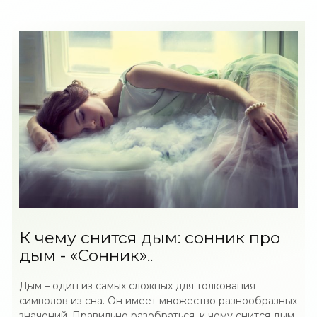
К чему снится дым: сонник про
дым - «Сонник»..
Дым – один из самых сложных для толкования
символов из сна. Он имеет множество разнообразных
значений. Правильно разобраться, к чему снится дым,