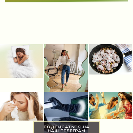
ПОДПИСАТЬСЯ НА
НАШ ТЕЛЕГРАМ