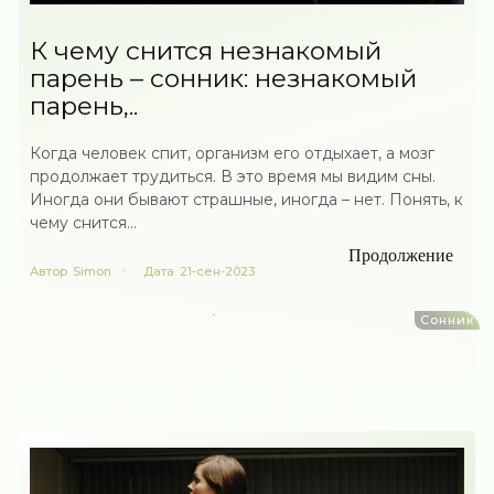
К чему снится незнакомый
парень – сонник: незнакомый
парень,..
Когда человек спит, организм его отдыхает, а мозг
продолжает трудиться. В это время мы видим сны.
Иногда они бывают страшные, иногда – нет. Понять, к
чему снится...
Продолжение
Автор
Simon
Дата
21-сен-2023
Сонник