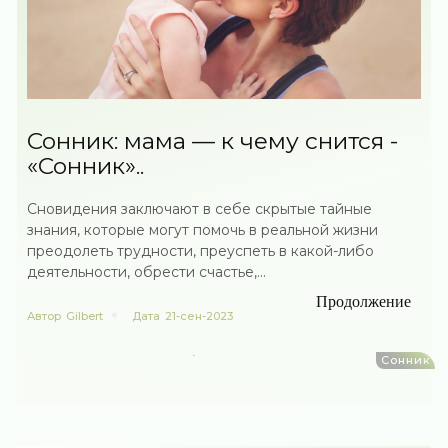
Сонник: мама — к чему снится -
«Сонник»..
Сновидения заключают в себе скрытые тайные
знания, которые могут помочь в реальной жизни
преодолеть трудности, преуспеть в какой-либо
деятельности, обрести счастье,...
Продолжение
Автор
Gilbert
Дата
21-сен-2023
Сонник