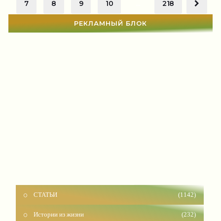
7
8
9
10
...
218
РЕКЛАМНЫЙ БЛОК
СТАТЬИ
(1142)
Истории из жизни
(232)
Анекдоты
(11)