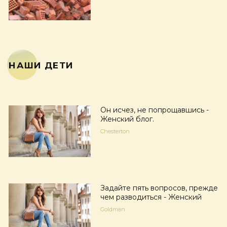
НАШИ ДЕТИ
Он исчез, не попрощавшись -
Женский блог.
Chesterton
Задайте пять вопросов, прежде
чем разводиться - Женский
Goldman