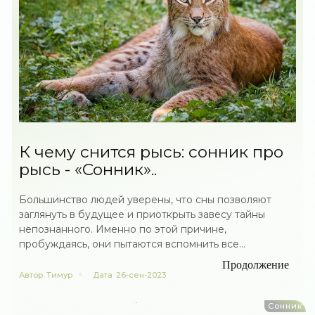
К чему снится рысь: сонник про
рысь - «Сонник»..
Большинство людей уверены, что сны позволяют
заглянуть в будущее и приоткрыть завесу тайны
непознанного. Именно по этой причине,
пробуждаясь, они пытаются вспомнить все...
Продолжение
Автор
Тимур
Дата
26-сен-2023
Сонник