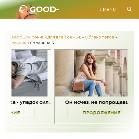
GOOD-
MENU
SONNIK.RU.
Хороший сонник для всей семьи.
»
Облако тегов
»
сонник
» Страница 3
Он исчез, не попрощавшись -..
Он исчез, 
ПРОДОЛЖЕНИЕ
ПРО