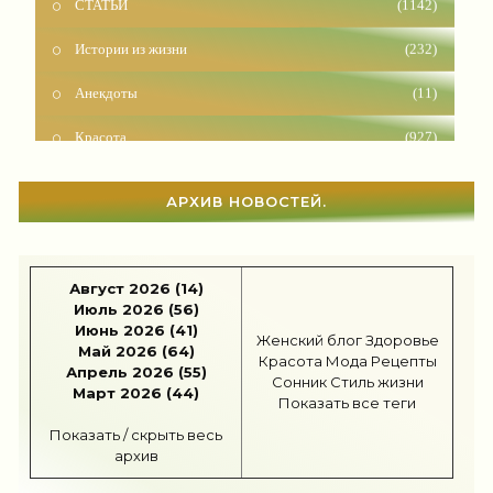
Истории из жизни
(232)
Анекдоты
(11)
Красота
(927)
Отношения
(1604)
Наши дети
(1818)
АРХИВ НОВОСТЕЙ.
Карьера
(96)
Бизнес
(717)
Август 2026 (14)
Июль 2026 (56)
Рецепты
(495)
Июнь 2026 (41)
Женский блог
Здоровье
Май 2026 (64)
Красота
Мода
Рецепты
Шоппинг
(47)
Апрель 2026 (55)
Сонник
Стиль жизни
Март 2026 (44)
Показать все теги
Диеты
(1208)
Показать / скрыть весь
архив
Отдых
(110)