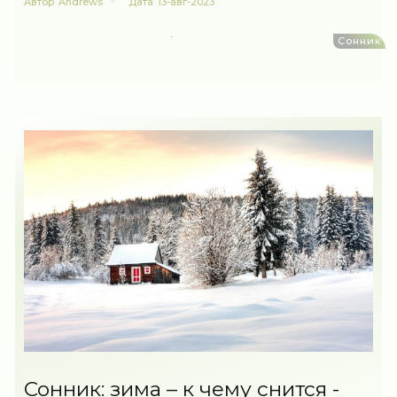
Автор
Andrews
Дата
13-авг-2023
Сонник
Сонник: зима – к чему снится -