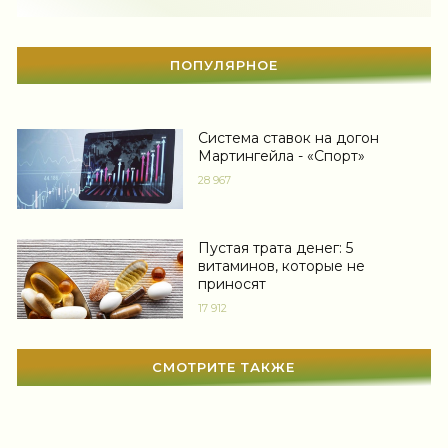
Здоровье
(1536)
Гороскоп
(56)
ПОПУЛЯРНОЕ
Тесты онлайн
(1464)
Дом
(298)
Система ставок на догон
Мартингейла - «Спорт»
Беременность
(124)
28 967
Автоледи
(4)
Пустая трата денег: 5
Новости звезд
(422)
витаминов, которые не
приносят
Мода
(1371)
17 912
Свадьба
(467)
СМОТРИТЕ ТАКЖЕ
Гадания
(12)
Сонник
(3381)
Увлечения
(63)